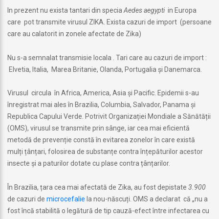
In prezent nu exista tantari din specia
Aedes aegypti
in Europa
care pot transmite virusul ZIKA. Exista cazuri de import (persoane
care au calatorit in zonele afectate de Zika)
Nu s-a semnalat transmisie locala . Tari care au cazuri de import :
Elvetia, Italia, Marea Britanie, Olanda, Portugalia şi Danemarca.
Virusul circula în Africa, America, Asia și Pacific. Epidemii s-au
înregistrat mai ales în Brazilia, Columbia, Salvador, Panama și
Republica Capului Verde. Potrivit Organizației Mondiale a Sănătății
(OMS), virusul se transmite prin sânge, iar cea mai eficientă
metodă de prevenție constă în evitarea zonelor în care există
mulți țânțari, folosirea de substanțe contra înțepăturilor acestor
insecte și a paturilor dotate cu plase contra țânțarilor.
În Brazilia, țara cea mai afectată de Zika, au fost depistate
3.900
de cazuri de
microcefalie
la nou-născuți. OMS a declarat că „nu a
fost încă stabilită o legătură de tip cauză-efect între infectarea cu