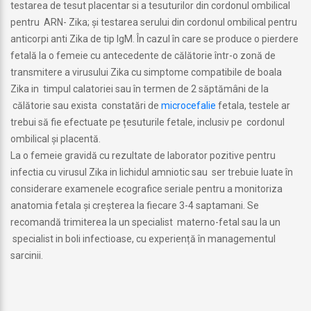
testarea de tesut placentar si a tesuturilor din cordonul ombilical
pentru ARN- Zika; și testarea serului din cordonul ombilical pentru
anticorpi anti Zika de tip IgM. În cazul în care se produce o pierdere
fetală la o femeie cu antecedente de călătorie într-o zonă de
transmitere a virusului Zika cu simptome compatibile de boala
Zika in timpul calatoriei sau în termen de 2 săptămâni de la
călătorie sau exista constatări de
microcefalie
fetala, testele ar
trebui să fie efectuate pe țesuturile fetale, inclusiv pe cordonul
ombilical și placentă.
La o femeie gravidă cu rezultate de laborator pozitive pentru
infectia cu virusul Zika in lichidul amniotic sau ser trebuie luate în
considerare examenele ecografice seriale pentru a monitoriza
anatomia fetala și creșterea la fiecare 3-4 saptamani. Se
recomandă trimiterea la un specialist materno-fetal sau la un
specialist in boli infectioase, cu experiență în managementul
sarcinii.