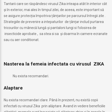
Tantarii care se răspândesc virusul Zika inteapa atât în ​​interior cât
și în exterior, mai ales în timpul zilei, de aceea, este important să
se asigure protecția împotriva țânțarilor pe parcursul întregii zile .
Strategiile de prevenire a intepaturilor de țânțar includ purtarea
tricourilor cu mânecă lungă și pantaloni lungi si folosirea de
insecticide aprobate , sa stea si sa și doarma în camere ecranate
sau cu aer conditionat.
Nasterea la femeia infectata cu virusul ZIKA
Nu exista recomandari.
Alaptare
Nu exista recomandari clare. Până în prezent, nu există copii
infectati cu virusul Zika prin alăptare. Avand in vedere beneficiile
alăptării, mamele sunt încurajate să alăpteze chiar și în zonele în