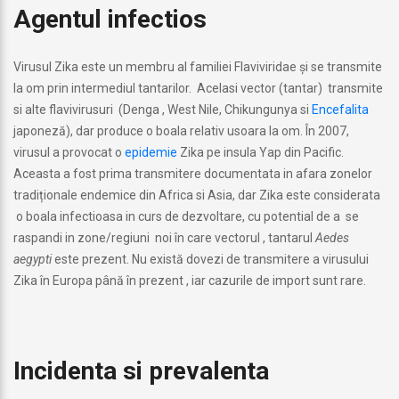
Agentul infectios
Virusul Zika este un membru al familiei Flaviviridae și se transmite
la om prin intermediul tantarilor. Acelasi vector (tantar) transmite
si alte flavivirusuri (Denga , West Nile, Chikungunya si
Encefalita
japoneză), dar produce o boala relativ usoara la om. În 2007,
virusul a provocat o
epidemie
Zika pe insula Yap din Pacific.
Aceasta a fost prima transmitere documentata in afara zonelor
tradiționale endemice din Africa si Asia, dar Zika este considerata
o boala infectioasa in curs de dezvoltare, cu potential de a se
raspandi in zone/regiuni noi în care vectorul , tantarul
Aedes
aegypti
este prezent. Nu există dovezi de transmitere a virusului
Zika în Europa până în prezent , iar cazurile de import sunt rare.
Incidenta si prevalenta