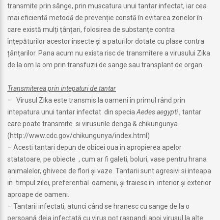
transmite prin sânge, prin muscatura unui tantar infectat, iar cea
mai eficientă metodă de prevenție constă în evitarea zonelor în
care există mulți țânțari, folosirea de substanțe contra
înțepăturilor acestor insecte și a paturilor dotate cu plase contra
țânțarilor. Pana acum nu exista risc de transmitere a virusului Zika
de la om la om prin transfuzii de sange sau transplant de organ.
Transmiterea prin intepaturi de tantar
– Virusul Zika este transmis la oameni în primul rând prin
intepatura unui tantar infectat din specia
Aedes aegypti
, tantar
care poate transmite si virusurile denga & chikungunya
(http://www.cdc.gov/chikungunya/index.html)
– Acesti tantari depun de obicei oua in apropierea apelor
statatoare, pe obiecte , cum ar fi galeti, boluri, vase pentru hrana
animalelor, ghivece de flori și vaze. Tantarii sunt agresivi si inteapa
in timpul zilei, preferential oamenii, și traiesc in interior și exterior
aproape de oameni.
– Tantarii infectati, atunci când se hranesc cu sange de la o
persoană deja infectată cu virus pot raspandi apoi virusul la alte