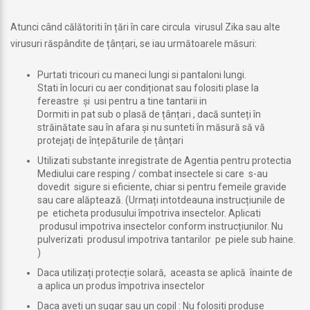
Atunci când călătoriti în țări în care circula virusul Zika sau alte
virusuri răspândite de țânțari, se iau următoarele măsuri:
Purtati tricouri cu maneci lungi si pantaloni lungi.
Stati în locuri cu aer condiționat sau folositi plase la
fereastre și usi pentru a tine tantarii in
Dormiti in pat sub o plasă de țânțari , dacă sunteți în
străinătate sau în afara și nu sunteti în măsură să vă
protejați de înțepăturile de țânțari
Utilizati substante inregistrate de Agentia pentru protectia
Mediului care resping / combat insectele si care s-au
dovedit sigure si eficiente, chiar si pentru femeile gravide
sau care alăptează. (Urmați intotdeauna instrucțiunile de
pe eticheta produsului împotriva insectelor. Aplicati
produsul impotriva insectelor conform instrucțiunilor. Nu
pulverizati produsul impotriva tantarilor pe piele sub haine.
)
Daca utilizați protecție solară, aceasta se aplică înainte de
a aplica un produs împotriva insectelor
Daca aveti un sugar sau un copil : Nu folositi produse