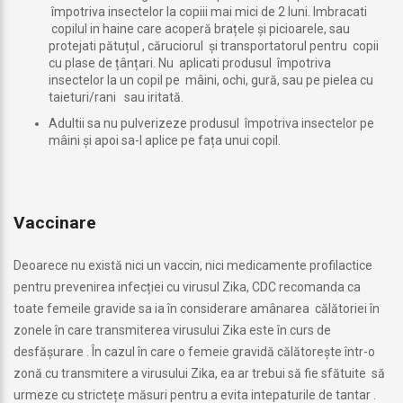
împotriva insectelor la copiii mai mici de 2 luni. Imbracati
copilul in haine care acoperă brațele și picioarele, sau
protejati pătuțul , căruciorul și transportatorul pentru copii
cu plase de țânțari. Nu aplicati produsul împotriva
insectelor la un copil pe mâini, ochi, gură, sau pe pielea cu
taieturi/rani sau iritată.
Adultii sa nu pulverizeze produsul împotriva insectelor pe
mâini și apoi sa-l aplice pe fața unui copil.
Vaccinare
Deoarece nu există nici un vaccin, nici medicamente profilactice
pentru prevenirea infecției cu virusul Zika, CDC recomanda ca
toate femeile gravide sa ia în considerare amânarea călătoriei în
zonele în care transmiterea virusului Zika este în curs de
desfășurare . În cazul în care o femeie gravidă călătorește într-o
zonă cu transmitere a virusului Zika, ea ar trebui să fie sfătuite să
urmeze cu strictețe măsuri pentru a evita intepaturile de tantar .