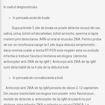
In cadrul diagnosticului:
In perioada acuta de boala :
Dupa primele 5 zile de boala se poate detecta virusul din ser,
saliva, urina, lichid cefalorahidian, lichid amniotic, sperma si lapte
matern prin detectarea ARN-ul viral al virusului ZIKA. Pentru proba
de ser se recolteaza sange la 5 zile dupa debutul simptomelor ,
daca viremia scade si testul RT-PCR este negativ asta nu exclude
infectia si trebuie facuta si testarea serologica (detectia
anticorpilor anti ZIKA de tip IgM ). Anticorpii anti ZIKA de tip IgM
sunt detectabili de la 4 zile de la debutul bolii.
In perioada de convalescenta a bolii :
Anticorpii anti ZIKA de tip IgM persista de obicei 2-12 saptamini.
Din cauza reactivitatii serologice incrucisate intre flavivirusuri ,
testele de detectie a anticorpilor de tip IgM circulanti nu pot
distinge intre infectia ZIKA si infectia cu virusul DENGA. La