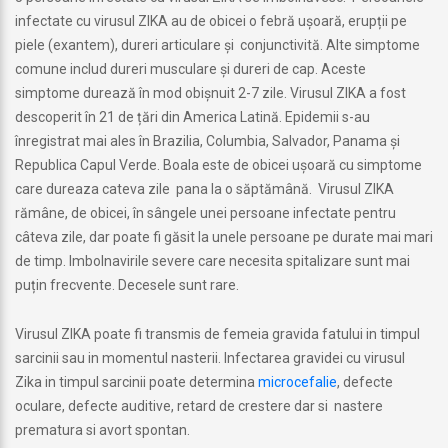
infectate cu virusul ZIKA au de obicei o febră ușoară, erupții pe
piele (exantem), dureri articulare și conjunctivită. Alte simptome
comune includ dureri musculare și dureri de cap. Aceste
simptome durează în mod obișnuit 2-7 zile. Virusul ZIKA a fost
descoperit în 21 de țări din America Latină. Epidemii s-au
înregistrat mai ales în Brazilia, Columbia, Salvador, Panama și
Republica Capul Verde. Boala este de obicei ușoară cu simptome
care dureaza cateva zile pana la o săptămână. Virusul ZIKA
rămâne, de obicei, în sângele unei persoane infectate pentru
câteva zile, dar poate fi găsit la unele persoane pe durate mai mari
de timp. Imbolnavirile severe care necesita spitalizare sunt mai
puțin frecvente. Decesele sunt rare.
Virusul ZIKA poate fi transmis de femeia gravida fatului in timpul
sarcinii sau in momentul nasterii. Infectarea gravidei cu virusul
Zika in timpul sarcinii poate determina
microcefalie
, defecte
oculare, defecte auditive, retard de crestere dar si nastere
prematura si avort spontan.