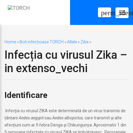
perm_ident
Togg
navig
Home
»
Boli infecțioase TORCH
»
Altele
»
Zika
»
Infecția cu virusul Zika –
in extenso_vechi
Identificare
Infecția cu virusul ZIKA este determinată de un virus transmis de
țânțarii
Aedes
aegypti
sau
Aedes albopictus,
care transmit și alte
afecțiuni cum ar fi febra Denga și Chikungunya. Aproximativ 1 din
5 persoane infectate cu virusul ZIKA se îmbolnăvesc. Persoanele