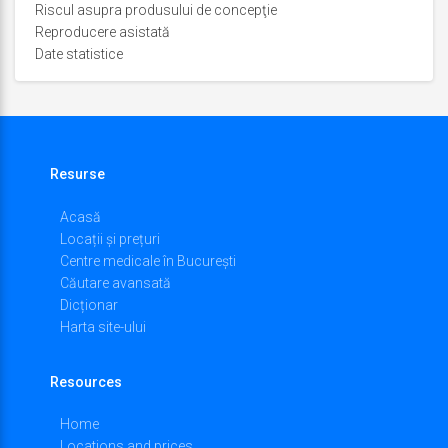
Riscul asupra produsului de concepţie
Reproducere asistată
Date statistice
Resurse
Acasă
Locații și prețuri
Centre medicale în București
Căutare avansată
Dicționar
Harta site-ului
Resources
Home
Locations and prices