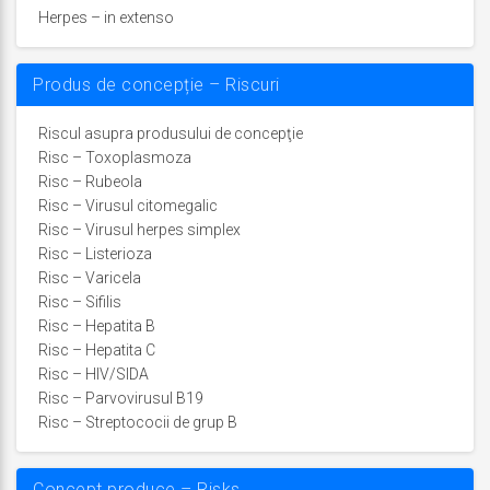
Herpes – in extenso
Produs de concepție – Riscuri
Riscul asupra produsului de concepţie
Risc – Toxoplasmoza
Risc – Rubeola
Risc – Virusul citomegalic
Risc – Virusul herpes simplex
Risc – Listerioza
Risc – Varicela
Risc – Sifilis
Risc – Hepatita B
Risc – Hepatita C
Risc – HIV/SIDA
Risc – Parvovirusul B19
Risc – Streptococii de grup B
Concept produce – Risks