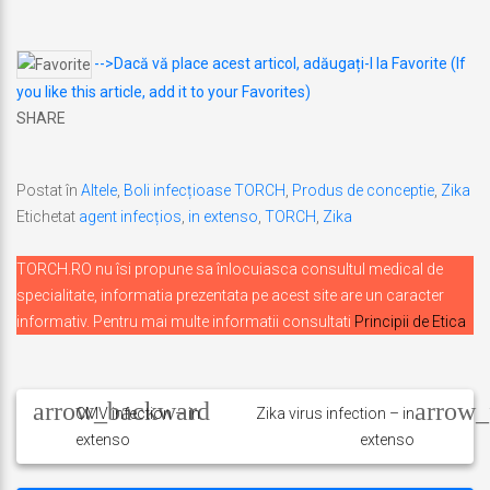
-->Dacă vă place acest articol, adăugați-l la Favorite (If
you like this article, add it to your Favorites)
SHARE
Postat în
Altele
,
Boli infecțioase TORCH
,
Produs de conceptie
,
Zika
Etichetat
agent infecțios
,
in extenso
,
TORCH
,
Zika
TORCH.RO nu îsi propune sa înlocuiasca consultul medical de
specialitate, informatia prezentata pe acest site are un caracter
informativ. Pentru mai multe informatii consultati
Principii de Etica
Navigare
în
CMV infection – in
Zika virus infection – in
extenso
extenso
articole