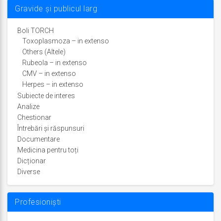
Gravide și publicul larg
Boli TORCH
Toxoplasmoza – in extenso
Others (Altele)
Rubeola – in extenso
CMV – in extenso
Herpes – in extenso
Subiecte de interes
Analize
Chestionar
Întrebări şi răspunsuri
Documentare
Medicina pentru toți
Dicționar
Diverse
Profesioniști