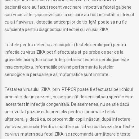
pacientii care au facut recent vaccinare impotriva febrei galbene
sau Encefalitei japoneze sau la cei care au fost infectati in trecut
cu alt flavivirus , detectia anticorpilor de tip IgM poate sa nu fie
suficienta pentru diagnosticul infectiei cu virusul ZIKA.
Testele pentru detectia anticorpilor (testele serologice) pentru
infectia cu virus ZIKA pot fi efectuate si pe probe de ser de la
gravidele asimptomatice. Interpretarea testelor serologice este
insa complexa. Informatiile privind performanta testelor
serologice la persoanele asimptomatice sunt limitate .
Testarea virusului ZIKA prin RT-PCR poate fi efectuată pe lichidul
amniotic, dar in prezent, nu se știe cât de sensibil sau specific este
acest test in infecția congenitală. De asemenea, nu se știe dacă
un rezultat pozitiv este predictiv pentru o anomalie fetala
ulterioara, și dacă da, ce procent din copiii născuți după infectare
vor avea anomalii. Pentru o nastere cu fat viu cu dovezi de infecție
cu virus matern sau fetal ZIKA, se recomandă următoarele teste: