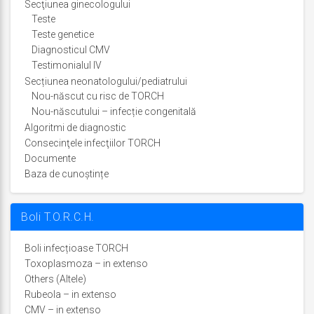
Secţiunea ginecologului
Teste
Teste genetice
Diagnosticul CMV
Testimonialul IV
Secțiunea neonatologului/pediatrului
Nou-născut cu risc de TORCH
Nou-născutului – infecție congenitală
Algoritmi de diagnostic
Consecinţele infecţiilor TORCH
Documente
Baza de cunoștințe
Boli T.O.R.C.H.
Boli infecțioase TORCH
Toxoplasmoza – in extenso
Others (Altele)
Rubeola – in extenso
CMV – in extenso