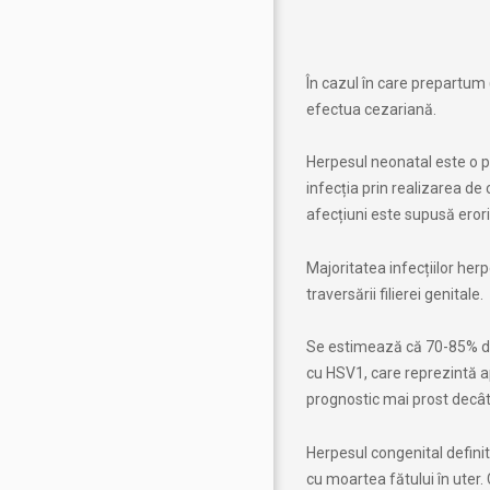
În cazul în care prepartum 
efectua cezariană.
Herpesul neonatal este o p
infecția prin realizarea de
afecțiuni este supusă eroril
Majoritatea infecțiilor her
traversării filierei genitale.
Se estimează că 70-85% din
cu HSV1, care reprezintă ap
prognostic mai prost decâ
Herpesul congenital definit
cu moartea fătului în uter.