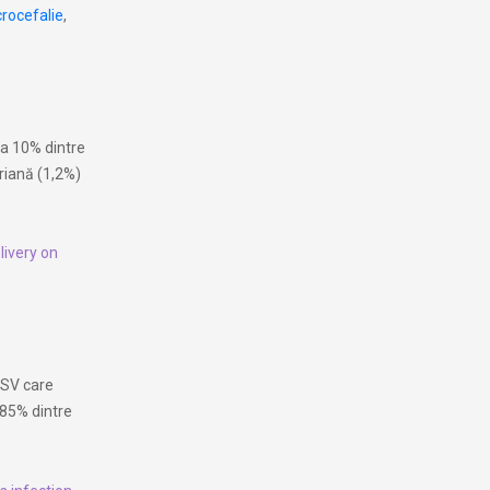
rocefalie
,
la 10% dintre
ariană (1,2%)
livery on
 HSV care
v 85% dintre