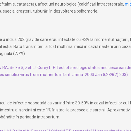
oftalmie, cataractă), afecțiuni neurologice (calcificări intracerebrale,
mic
 eșec al creșterii, tulburări în dezvoltarea psihomorie.
re a inclus 202 gravide care erau infectate cu HSV la momentul nașterii, 
fecția. Rata transmiterii a fost mult mai mică în cazul nașterii prin cez
aginală (7,7%).
RA, Selke S, Zeh J, Corey L. Effect of serologic status and cesarean de
es simplex virus from mother to infant. Jama. 2003 Jan 8;289(2):203).
scul de infecție neonatală ca variind între 30-50% în cazul infecțiilor cu
imestru al sarcinii și este 1% în stadiile precoce ale sarcinii. Aproximati
dobândite în perioada intrapartum.