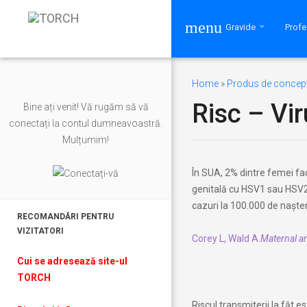
menu
Gravide
Profe
Home
»
Produs de concept
Risc – Vi
Bine ați venit! Vă rugăm să vă
conectați la contul dumneavoastră.
Mulțumim!
În SUA, 2% dintre femei fac
genitală cu HSV1 sau HSV2. 
cazuri la 100.000 de nașter
RECOMANDĂRI PENTRU
VIZITATORI
Corey L, Wald A.
Maternal a
Cui se adresează site-ul
TORCH
Riscul transmiterii la făt