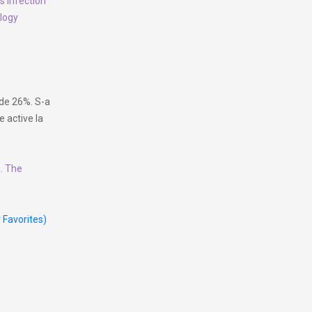
us infection
ology
 de 26%. S-a
 active la
. The
r Favorites)