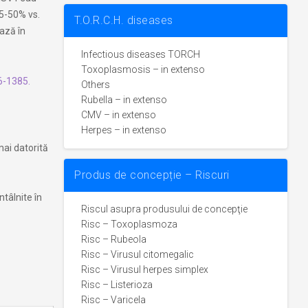
25-50% vs.
T.O.R.C.H. diseases
ază în
Infectious diseases TORCH
Toxoplasmosis – in extenso
6-1385.
Others
Rubella – in extenso
CMV – in extenso
Herpes – in extenso
mai datorită
Produs de concepție – Riscuri
ntâlnite în
Riscul asupra produsului de concepţie
Risc – Toxoplasmoza
Risc – Rubeola
Risc – Virusul citomegalic
Risc – Virusul herpes simplex
Risc – Listerioza
Risc – Varicela