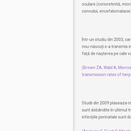
oculare (corioretinită, micr
convulsii, encefalomalacie),
Într-un studiu din 2003, ca
nou-născuți s-a transmis in
față de nașterea pe cale v
(Brown ZA, Wald A, Morrow 
transmission rates of herp
Studii din 2009 plaseaza ri
sunt dobândite în ultimul tr
infecțiile perinatale sunt 