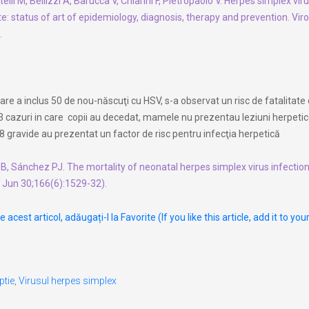
itelli M, Bellizzi A, Barucca V, Chiarini F, Pietropaolo V. Herpes simplex vir
e: status of art of epidemiology, diagnosis, therapy and prevention. Vir
.
care a inclus 50 de nou-născuţi cu HSV, s-a observat un risc de fatalitate
3 cazuri in care copii au decedat, mamele nu prezentau leziuni herpetice
8 gravide au prezentat un factor de risc pentru infecţia herpetică
, Sánchez PJ. The mortality of neonatal herpes simplex virus infection
5 Jun 30;166(6):1529-32).
 acest articol, adăugați-l la Favorite (If you like this article, add it to you
ptie
,
Virusul herpes simplex