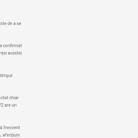
este de a se
-a confirmat
nței acestei
 timpul
ctat chiar
V2 are un
ză frecvent
, afecțiuni