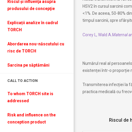
Riscul şi influenţa asupra
HSV2 în cursul sarcinii com
produsului de concepţie
<1%. De aceea, 50-80% din
timpul sarcinii, spre sfârșit
Explicații analize în cadrul
TORCH
Corey L, Wald A.
Maternal a
Abordarea nou-născutului cu
risc de TORCH
Numărul real al persoanelo
Sarcina pe săptămâni
existenței într-o proporție
CALL TO ACTION
Transmiterea infecției la fă
practica medicală cu frecve
To whom TORCH site is
addressed
Risk and influence on the
Riscul de 
conception produc
t