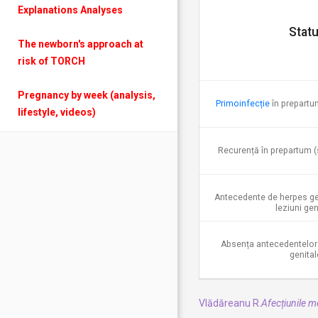
Explanations Analyses
Stat
The newborn's approach at
risk of TORCH
Pregnancy by week (analysis,
Primoinfecție
în prepartum
lifestyle, videos)
Recurență în prepartum (s
Antecedente de herpes geni
leziuni ge
Absența antecedentelor d
genital
Vlădăreanu R.
Afecțiunile m