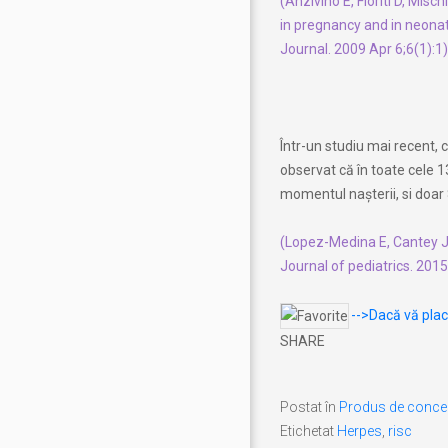
(Anzivino E, Fioriti D, Misch
in pregnancy and in neonat
Journal. 2009 Apr 6;6(1):1)
Într-un studiu mai recent, 
observat că în toate cele 1
momentul naşterii, si doar 
(Lopez-Medina E, Cantey JB
Journal of pediatrics. 201
-->Dacă vă place
SHARE
Postat în
Produs de conce
Etichetat
Herpes
,
risc