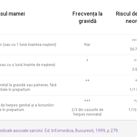
usul mamei
Frecvența la
Riscul d
gravidă
neon
++
 (sau cu 1 lună înaintea nașterii)
Rar
50-
+
+
au cu o lună înainte de naștere)
2-
++
tal la gravidă sau partener, fără
nitale în prepartum
1/1
+++
+/
e herpes genital și a leziunilor
e în prepartum
2/3 din cazurile de
1/10
herpes neonatal
edicale asociate sarcinii.
Ed. Infomedica, Bucuresti, 1999, p.279.