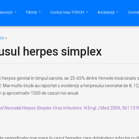
sioniști
Părinți
Contul meu TORCH
Asistență
Comut
ie
»
rusul herpes simplex
 herpes genital în timpul sarcinii, iar 25-65% dintre femeile însărcinate 
Mai multe studii au raportat o incidență a herpesului neonatal de 8, 12,
i și aproximativ 1500 de cazuri noi anual.
nd Neonatal Herpes Simplex Virus Infections.
N Engl J Med 2009; 361:137
 este semnificativ mai mare în cazul femeilor care dobândesc infecția cu