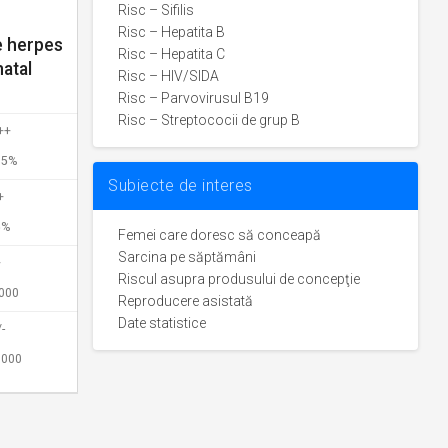
Risc – Sifilis
Risc – Hepatita B
e herpes
Risc – Hepatita C
atal
Risc – HIV/SIDA
Risc – Parvovirusul B19
Risc – Streptococii de grup B
++
75%
Subiecte de interes
+
5%
Femei care doresc să conceapă
Sarcina pe săptămâni
+
Riscul asupra produsului de concepţie
.000
Reproducere asistată
Date statistice
-
.000