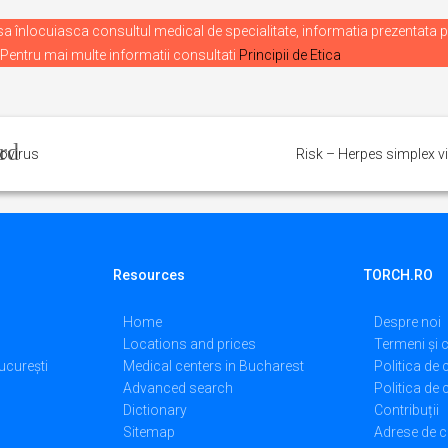
 înlocuiasca consultul medical de specialitate, informatia prezentata p
 Pentru mai multe informatii consultati
Principii de Etica
ovirus
Risk – Herpes simplex v
Resources
TORCH.RO
Home
Despre noi
Locations and prices
Termeni și c
ucurești
Medical centers in Bucharest
Politica de 
Advanced search
Politica de
Dictionary
Contribuții
Sitemap
Adrese de c