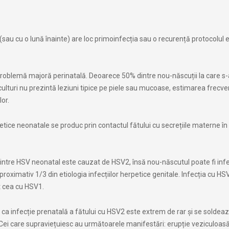
(sau cu o lună înainte) are loc primoinfecția sau o recurență protocolul 
roblemă majoră perinatală. Deoarece 50% dintre nou-născuții la care s
 culturi nu prezintă leziuni tipice pe piele sau mucoase, estimarea frecve
or.
petice neonatale se produc prin contactul fătului cu secrețiile materne în
tre HSV neonatal este cauzat de HSV2, însă nou-născutul poate fi infe
roximativ 1/3 din etiologia infecțiilor herpetice genitale. Infecția cu HS
t cea cu HSV1.
 ca infecție prenatală a fătului cu HSV2 este extrem de rar și se soldea
 Cei care supraviețuiesc au următoarele manifestări: erupție veziculoasă