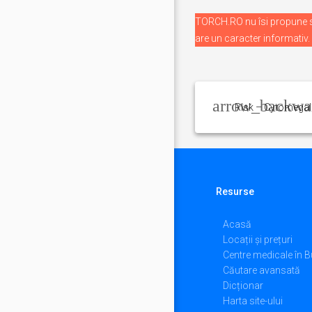
TORCH.RO nu îsi propune sa
are un caracter informativ.
Navigare
în
articole
Risk – Cytomegal
Resurse
Acasă
Locații și prețuri
Centre medicale în B
Căutare avansată
Dicționar
Harta site-ului