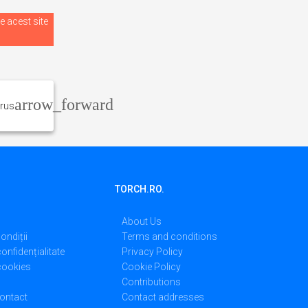
e acest site
irus
TORCH.RO.
About Us
ondiții
Terms and conditions
confidențialitate
Privacy Policy
 cookies
Cookie Policy
Contributions
ontact
Contact addresses