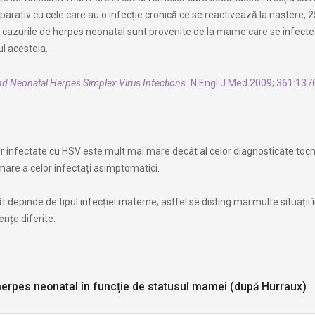
parativ cu cele care au o infecție cronică ce se reactivează la naștere, 
 cazurile de herpes neonatal sunt provenite de la mame care se infecte
ul acesteia.
nd Neonatal Herpes Simplex Virus Infections.
N Engl J Med 2009; 361:137
r infectate cu HSV este mult mai mare decât al celor diagnosticate toc
 mare a celor infectați asimptomatici.
t depinde de tipul infecției materne; astfel se disting mai multe situații î
nțe diferite.
herpes neonatal în funcție de statusul mamei (după Hurraux)