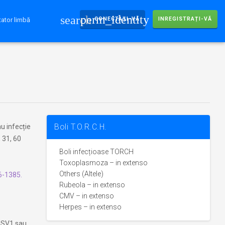
perm_identity
search
CONECTAȚI-VĂ
INREGISTRAȚI-VĂ
ator limbă
Boli T.O.R.C.H.
au infecție
 31, 60
Boli infecțioase TORCH
Toxoplasmoza – in extenso
Others (Altele)
6-1385.
Rubeola – in extenso
CMV – in extenso
Herpes – in extenso
 HSV1 sau