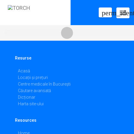
perm_ident
Togg
navig
Resurse
Acasă
Locații și prețuri
Centre medicale în București
Căutare avansată
Dicționar
Harta site-ului
Resources
Home