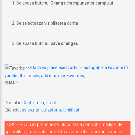
Se apasa butonul
Change
corespunzator campului
Se selecteaza vizibilitatea dorita
Se apasa butonul
Save changes
-->Dacă vă place acest articol, adăugați-l la Favorite (If
you like this article, add it to your Favorites)
SHARE
Postat în
Contul meu
,
Profil
Etichetat
asistență
,
utilizator autentificat
TORCH.RO nu îsi propune sa înlocuiasca consultul medical de
specialitate, informatia prezentata pe acest site are un caracter