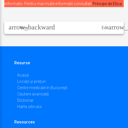
informativ. Pentru mai multe informatii consultati
Principii de Etica
Navigare
în
View
Edit
articole
Resurse
Acasă
Locații și prețuri
Centre medicale în București
Căutare avansată
Dicționar
Harta site-ului
Resources