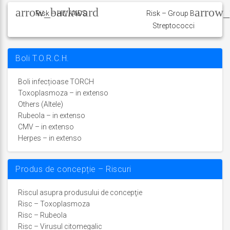
în
Risk – HIV/AIDS
Risk – Group B
Streptococci
articole
Boli T.O.R.C.H.
Boli infecțioase TORCH
Toxoplasmoza – in extenso
Others (Altele)
Rubeola – in extenso
CMV – in extenso
Herpes – in extenso
Produs de concepție – Riscuri
Riscul asupra produsului de concepţie
Risc – Toxoplasmoza
Risc – Rubeola
Risc – Virusul citomegalic