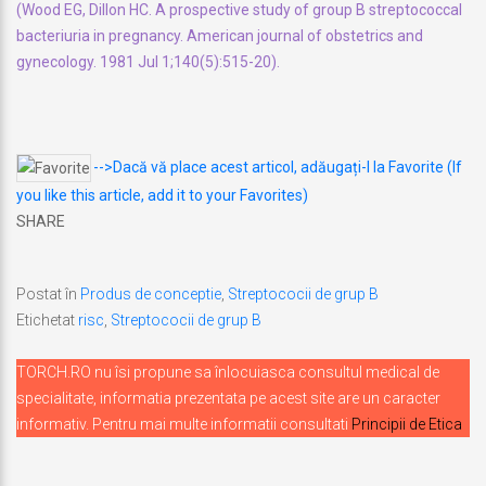
(Wood EG, Dillon HC. A prospective study of group B streptococcal
bacteriuria in pregnancy. American journal of obstetrics and
gynecology. 1981 Jul 1;140(5):515-20).
-->Dacă vă place acest articol, adăugați-l la Favorite (If
you like this article, add it to your Favorites)
SHARE
Postat în
Produs de conceptie
,
Streptococii de grup B
Etichetat
risc
,
Streptococii de grup B
TORCH.RO nu îsi propune sa înlocuiasca consultul medical de
specialitate, informatia prezentata pe acest site are un caracter
informativ. Pentru mai multe informatii consultati
Principii de Etica
Navigare