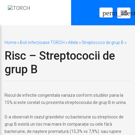
perm_ident
Togg
navig
Home
»
Boli infecțioase TORCH
»
Altele
»
Streptococii de grup B
»
Risc – Streptococii de
grup B
Riscul de infectie congenitala variaza conform studiilor pana la
15% si este corelat cu prezenta streptococului de grup B in urina.
S-a observat în cazul gravidelor cu bacteriurie cu streptococ de
grup B există un risc mai mare în comparație cu cele fără
bacteruirie, de naștere prematură (15,3% vs 7,9%) sau rupere