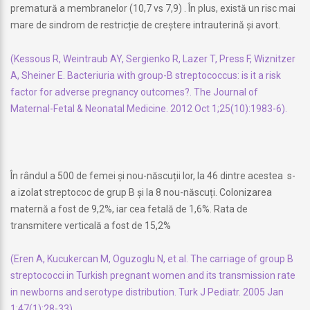
prematură a membranelor (10,7 vs 7,9) . În plus, există un risc mai
mare de sindrom de restricție de creștere intrauterină și avort.
(Kessous R, Weintraub AY, Sergienko R, Lazer T, Press F, Wiznitzer
A, Sheiner E. Bacteriuria with group-B streptococcus: is it a risk
factor for adverse pregnancy outcomes?. The Journal of
Maternal-Fetal & Neonatal Medicine. 2012 Oct 1;25(10):1983-6).
În rândul a 500 de femei și nou-născuții lor, la 46 dintre acestea s-
a izolat streptococ de grup B și la 8 nou-născuți. Colonizarea
maternă a fost de 9,2%, iar cea fetală de 1,6%. Rata de
transmitere verticală a fost de 15,2%
(Eren A, Kucukercan M, Oguzoglu N, et al. The carriage of group B
streptococci in Turkish pregnant women and its transmission rate
in newborns and serotype distribution. Turk J Pediatr. 2005 Jan
1;47(1):28-33).