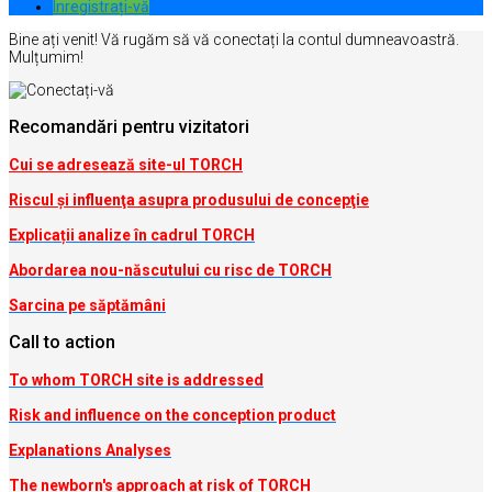
Inregistrați-vă
Bine ați venit! Vă rugăm să vă conectați la contul dumneavoastră.
Mulțumim!
Recomandări pentru vizitatori
Cui se adresează site-ul TORCH
Riscul şi influenţa asupra produsului de concepţie
Explicații analize în cadrul TORCH
Abordarea nou-născutului cu risc de TORCH
Sarcina pe săptămâni
Call to action
To whom TORCH site is addressed
Risk and influence on the conception produc
t
Explanations Analyses
The newborn's approach at risk of TORCH