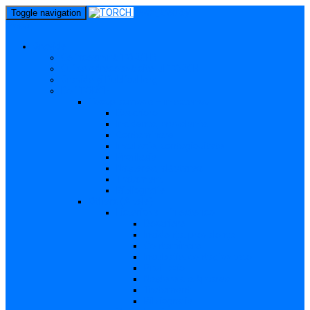
perm_identity
Toggle navigation
menu
Gravide
Ce înseamnă TORCH?
Cui se adresează site-ul TORCH
Gravide și Publicul larg
Boli TORCH
Toxoplasmoza – in extenso
Descriere
Incidența, prevalența
Contaminare
Incubație, contagiozitate
Profilaxie
Nașterea, alăptarea
Tratament
Bibliografie
Others (Altele)
Listerioza – in extenso
Descriere
Incidența, prevalența
Contaminare
Incubație, contagiozitate
Profilaxie
Nașterea, alăptarea
Tratament
Bibliografie