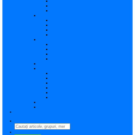
Vizualizare
Editare
Poza de profil
Notificări
Citite
Necitite
Sortare
Acțiuni multiple
Mesaje
Primite
Importante
Trimise
Mesaj nou
Conversația
Fișiere
Fișierele mele
Fișiere partajate
Editare fișier
Căutare fișier
Fișier nou
Situație fișiere
Directoare
Ștergere
Comutator limbă
search
perm_identity
Conectați-vă