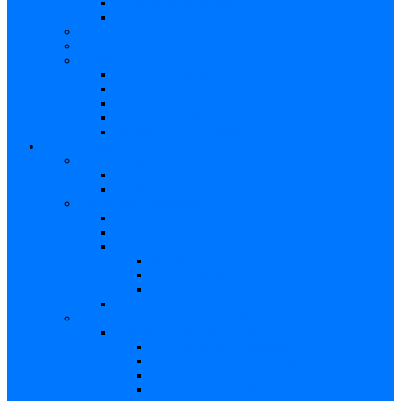
Articole de cercetare
Documente diverse
Medicina pentru toți
Dicționar
Diverse
Infecția maternă la făt
Testimonial I
Testimonial II
Testimonialul III
Principii de etică respectate
Profesioniști
Profesioniști
Upgrade medic
Cerere date statistice
Secţiunea ginecologului
Teste
Teste genetice
Diagnosticul în infecţia cu CMV
Gravidă
Făt (intrauterin)
Nou născut
Testimonialul IV
Secțiunea neonatologului/pediatrului
Nou-născut cu risc de TORCH
Caracteristici – Toxoplasmoza
Caracteristici – Sifilis congenital
Caracteristici – Varicela
Caracteristici – Zika