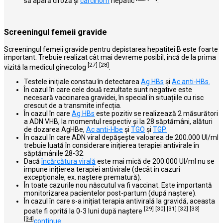
să apară ciroză şi
carcinom
hepatic
.
Screeningul
femeii gravide
Screeningul femeii gravide pentru depistarea hepatitei B este foarte
important. Trebuie realizat cât mai devreme posibil, încă de la prima
[27]
[28]
vizită la medicul ginecolog
.
Testele inițiale constau în detectarea
Ag HBs
și
Ac anti-HBs.
În cazul în care cele două rezultate sunt negative este
necesară vaccinarea gravidei, în special în situațiile cu risc
crescut de a transmite infecția.
În cazul în care
Ag HBs
este pozitiv se realizează 2 măsurători
a ADN VHB, la momentul respectiv și la 28 săptămâni, alături
de dozarea AgHBe,
Ac anti-Hbe
și
TGO
și
TGP.
În cazul în care ADN viral depășește valoarea de 200.000 UI/ml
trebuie luată în considerare inițierea terapiei antivirale în
săptămânile 28-32.
Dacă
încărcătura virală
este mai mică de 200.000 UI/ml nu se
impune inițierea terapiei antivirale (decât în cazuri
excepționale, ex. naștere prematură).
În toate cazurile nou născutul va fi vaccinat. Este importantă
monitorizarea pacientelor post-partum (după naştere).
În cazul în care s-a inițiat terapia antivirală la gravidă, aceasta
[29]
[30]
[31]
[32]
[33]
poate fi oprită la 0-3 luni după naștere
[34]
continue
.