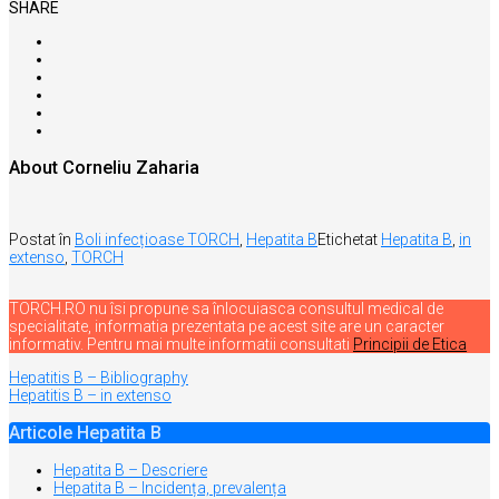
SHARE
About Corneliu Zaharia
Postat în
Boli infecțioase TORCH
,
Hepatita B
Etichetat
Hepatita B
,
in
extenso
,
TORCH
TORCH.RO nu îsi propune sa înlocuiasca consultul medical de
specialitate, informatia prezentata pe acest site are un caracter
informativ. Pentru mai multe informatii consultati
Principii de Etica
Navigare
Hepatitis B – Bibliography
Hepatitis B – in extenso
în
articole
Articole Hepatita B
Hepatita B – Descriere
Hepatita B – Incidența, prevalența