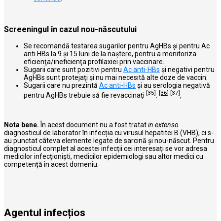
Screeningul în cazul nou-născutului
Se recomandă testarea sugarilor pentru AgHBs şi pentru Ac
anti HBs la 9 şi 15 luni de la naştere, pentru a monitoriza
eficienţa/ineficienţa profilaxiei prin vaccinare.
Sugarii care sunt pozitivi pentru
Ac anti-HBs
şi negativi pentru
AgHBs sunt protejaţi şi nu mai necesită alte doze de vaccin.
Sugarii care nu prezintă
Ac anti-HBs
şi au serologia negativă
[35]
[36]
[37]
pentru AgHBs trebuie să fie revaccinaţi
.
,
Nota bene.
În acest document nu a fost tratat
in extenso
diagnosticul de laborator în infecția cu virusul hepatitei B (VHB), ci s-
au punctat câteva elemente legate de sarcină și nou-născut. Pentru
diagnosticul complet al acestei infecții cei interesați se vor adresa
medicilor infecționişti, medicilor epidemiologi sau altor medici cu
competență în acest domeniu.
Agentul infecțios