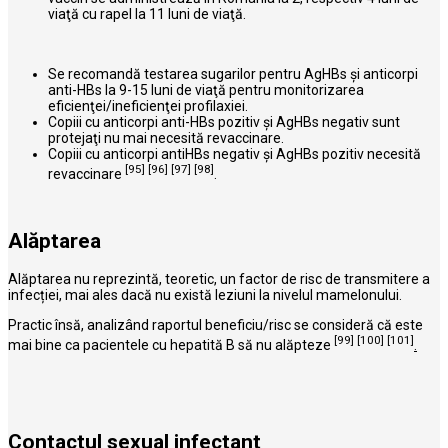
viaţă cu rapel la 11 luni de viaţă.
Se recomandă testarea sugarilor pentru AgHBs şi anticorpi
anti-HBs la 9-15 luni de viaţă pentru monitorizarea
eficienţei/ineficienţei profilaxiei.
Copiii cu anticorpi anti-HBs pozitiv şi AgHBs negativ sunt
protejaţi nu mai necesită revaccinare.
Copiii cu anticorpi antiHBs negativ şi AgHBs pozitiv necesită
[95]
[96]
[97]
[98]
revaccinare
.
Alăptarea
Alăptarea nu reprezintă, teoretic, un factor de risc de transmitere a
infecției, mai ales dacă nu există leziuni la nivelul mamelonului.
Practic însă, analizând raportul beneficiu/risc se consideră că este
[99]
[100]
[101]
mai bine ca pacientele cu hepatită B să nu alăpteze
.
Contactul sexual infectant