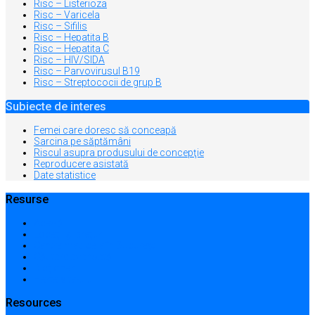
Risc – Listerioza
Risc – Varicela
Risc – Sifilis
Risc – Hepatita B
Risc – Hepatita C
Risc – HIV/SIDA
Risc – Parvovirusul B19
Risc – Streptococii de grup B
Subiecte de interes
Femei care doresc să conceapă
Sarcina pe săptămâni
Riscul asupra produsului de concepţie
Reproducere asistată
Date statistice
Resurse
Acasă
Locații și prețuri
Centre medicale în București
Căutare avansată
Dicționar
Harta site-ului
Resources