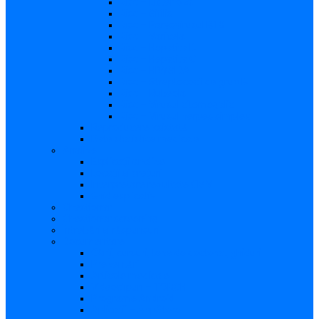
Risc – Listerioza
Risc – Sifilis
Risc – Parvovirusul B19
Risc – Varicela
Risc – Hepatita B
Risc – Hepatita C
Risc – HIV/SIDA
Risc – Streptococii de grup B
Risc – Rubeola
Risc – Virusul citomegalic
Risc – Virusul herpes simplex
Reproducere asistată
Date statistice medicale
Analize
Explicaţii analize
Locații și prețuri
Interpretare rezultate CMV
Ghid explicativ
Chestionar
Chestionar screening
Întrebări şi răspunsuri
Documentare
Cărți, cursuri, teze de doctorat, ghiduri
Prezentări
Articole medicale
Videoclipuri – TORCH
Programe Android
Aplicații – AppStore