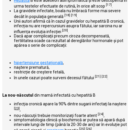
Hepatita
B este adeseori asimptomatică şi este descoperită în
[17]
urma testelor efectuate de rutină, în orice alt scop
.
La gravidele infectate, boala nu îmbracă forme mai severe
[18]
[19]
decât în populaţia generală
.
Unii autori afirmă că în cazul gravidelor cu hepatită B cronică,
infecția nu are repercursiuni asupra fătului, iar sarcina nu ar
[20]
influența evoluția infecției
.
Dacă apar complicaţii precum ciroza decompensată,
fertilitatea scade ca rezultat al dereglărilor hormonale și pot
apărea o serie de complicații:
hipertensiune gestațională
,
naștere prematură,
restricție de creștere fetală,
[21]
[22]
în unele cazuri poate surveni decesul fătului
.
La nou-născutul
din mamă infectată cu hepatită B
infecţia cronică apare la 90% dintre sugarii infectaţi la naştere
[23]
,
[24]
nou-născuţii trebuie monitorizaţi foarte atent
,
simptomatologia clinică și biochimică ar putea să apară după
intervale lungi de timp (până la 20-30 de ani) iar în evoluție pot
[25]
[26]