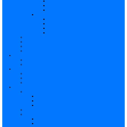
Caracteristici – Rubeola congenitală
Caracteristici – CMV
Caracteristici – Herpes
Nou-născut – Infecție congenitală
Manifestări clinice
Evaluarea specifică
Evaluarea inițială
Manifestări clinice specifice
Algoritmi de diagnostic
Consecinţele infecţiilor TORCH
Documente
Baza de cunoștințe
Părinți
Copii cu TORCH
Fundația CMV (SUA)
Contul meu TORCH
Articole Favorite
Conectare
Înregistrare
Asistență
Prezentare generală a site-ului
Partea 1
Partea 2
Partea 3
Contul meu – Introducere
Contul meu
Trimiteri
Profil