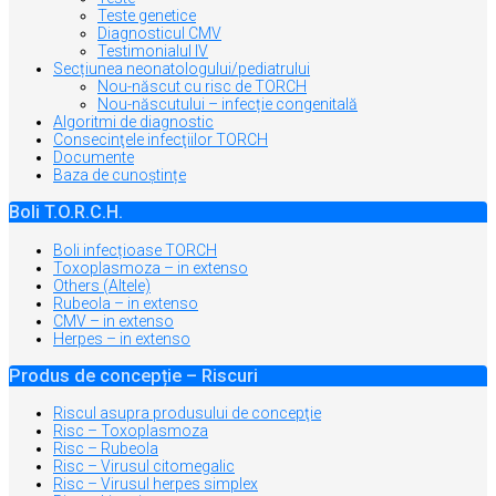
Teste genetice
Diagnosticul CMV
Testimonialul IV
Secțiunea neonatologului/pediatrului
Nou-născut cu risc de TORCH
Nou-născutului – infecție congenitală
Algoritmi de diagnostic
Consecinţele infecţiilor TORCH
Documente
Baza de cunoștințe
Boli T.O.R.C.H.
Boli infecțioase TORCH
Toxoplasmoza – in extenso
Others (Altele)
Rubeola – in extenso
CMV – in extenso
Herpes – in extenso
Produs de concepție – Riscuri
Riscul asupra produsului de concepţie
Risc – Toxoplasmoza
Risc – Rubeola
Risc – Virusul citomegalic
Risc – Virusul herpes simplex