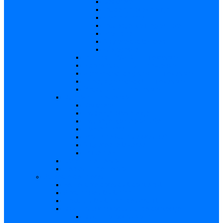
Descriere
Incidenţa, prevalenţa
Contaminare
Incubaţie, contagiozitate
Profilaxie
Naşterea, alăptarea
Bibliografie
infecția HIV/SIDA – in extenso
Parvovirusul B19 – in extenso
Streptococii de grup B – in extenso
Infecţia gonococică – in extenso
Virusul Zika – in extenso
Rubeola – in extenso
Descriere
Incidenţa, prevalenţa
Incubaţie, contagiozitate
Contaminare
Profilaxie (cum se previne)
Naşterea, alăptarea
Tratament
CMV – in extenso
Herpes – in extenso
Subiecte de interes
Femei care doresc să conceapă
Sarcina pe săptămâni
Calculul săptămânii de sarcină
Riscul asupra produsului de concepţie
Risc – Toxoplasmoza