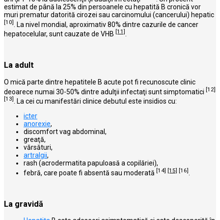
estimat de până la 25% din persoanele cu hepatită B cronică vor
muri prematur datorită cirozei sau carcinomului (cancerului) hepatic
[10]
. La nivel mondial, aproximativ 80% dintre cazurile de cancer
[11]
hepatocelular, sunt cauzate de VHB
.
La adult
O mică parte dintre hepatitele B acute pot fi recunoscute clinic
[12]
deoarece numai 30-50% dintre adulţii infectaţi sunt simptomatici
[13]
. La cei cu manifestări clinice debutul este insidios cu:
icter
anorexie
,
discomfort vag abdominal,
greaţă,
vărsături,
artralgii
,
rash (acrodermatita papuloasă a copilăriei),
[14]
[15]
[16]
febră, care poate fi absentă sau moderată
.
La gravidă