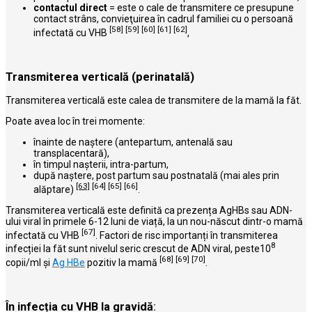
contactul direct
= este o cale de transmitere ce presupune
contact strâns, convieţuirea în cadrul familiei cu o persoană
[58]
[59]
[60]
[61]
[62]
infectată cu VHB
,
Transmiterea verticală (perinatală)
Transmiterea verticală este calea de transmitere de la mamă la făt.
Poate avea loc în trei momente:
înainte de naştere (antepartum, antenală sau
transplacentară),
în timpul naşterii, intra-partum,
după naştere, post partum sau postnatală (mai ales prin
[63]
[64]
[65]
[66]
alăptare)
.
Transmiterea verticală este definită ca prezența AgHBs sau ADN-
ului viral în primele 6-12 luni de viață, la un nou-născut dintr-o mamă
[67]
infectată cu VHB
. Factori de risc importanți în transmiterea
8
infecției la făt sunt nivelul seric crescut de ADN viral, peste10
[68]
[69]
[70]
copii/ml și
Ag HBe
pozitiv la mamă
.
În infecția cu VHB la gravidă
: