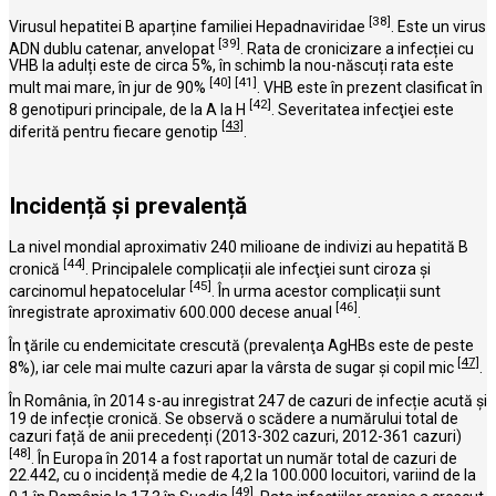
[38]
Virusul hepatitei B aparține familiei Hepadnaviridae
. Este un virus
[39]
ADN dublu catenar, anvelopat
. Rata de cronicizare a infecției cu
VHB la adulți este de circa 5%, în schimb la nou-născuți rata este
[40]
[41]
mult mai mare, în jur de 90%
. VHB este în prezent clasificat în
[42]
8 genotipuri principale, de la A la H
. Severitatea infecţiei este
[43]
diferită pentru fiecare genotip
.
Incidență și prevalență
La nivel mondial aproximativ 240 milioane de indivizi au hepatită B
[44]
cronică
. Principalele complicații ale infecţiei sunt ciroza şi
[45]
carcinomul hepatocelular
. În urma acestor complicații sunt
[46]
înregistrate aproximativ 600.000 decese anual
.
În ţările cu endemicitate crescută (prevalenţa AgHBs este de peste
[47]
8%), iar cele mai multe cazuri apar la vârsta de sugar şi copil mic
.
În România, în 2014 s-au inregistrat 247 de cazuri de infecție acută și
19 de infecție cronică. Se observă o scădere a numărului total de
cazuri față de anii precedenți (2013-302 cazuri, 2012-361 cazuri)
[48]
. În Europa în 2014 a fost raportat un număr total de cazuri de
22.442, cu o incidență medie de 4,2 la 100.000 locuitori, variind de la
[49]