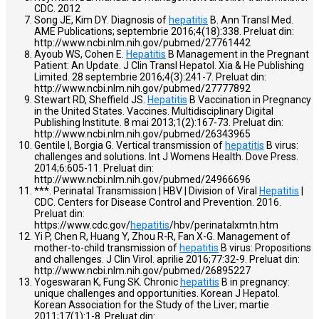
CDC. 2012
Song JE, Kim DY. Diagnosis of
hepatitis
B. Ann Transl Med.
AME Publications; septembrie 2016;4(18):338. Preluat din:
http://www.ncbi.nlm.nih.gov/pubmed/27761442
Ayoub WS, Cohen E.
Hepatitis
B Management in the Pregnant
Patient: An Update. J Clin Transl Hepatol. Xia & He Publishing
Limited. 28 septembrie 2016;4(3):241-7. Preluat din:
http://www.ncbi.nlm.nih.gov/pubmed/27777892
Stewart RD, Sheffield JS.
Hepatitis
B Vaccination in Pregnancy
in the United States. Vaccines. Multidisciplinary Digital
Publishing Institute. 8 mai 2013;1(2):167-73. Preluat din:
http://www.ncbi.nlm.nih.gov/pubmed/26343965
Gentile I, Borgia G. Vertical transmission of
hepatitis
B virus:
challenges and solutions. Int J Womens Health. Dove Press.
2014;6:605-11. Preluat din:
http://www.ncbi.nlm.nih.gov/pubmed/24966696
***. Perinatal Transmission | HBV | Division of Viral
Hepatitis
|
CDC. Centers for Disease Control and Prevention. 2016.
Preluat din:
https://www.cdc.gov/
hepatitis
/hbv/perinatalxmtn.htm
Yi P, Chen R, Huang Y, Zhou R-R, Fan X-G. Management of
mother-to-child transmission of
hepatitis
B virus: Propositions
and challenges. J Clin Virol. aprilie 2016;77:32-9. Preluat din:
http://www.ncbi.nlm.nih.gov/pubmed/26895227
Yogeswaran K, Fung SK. Chronic
hepatitis
B in pregnancy:
unique challenges and opportunities. Korean J Hepatol.
Korean Association for the Study of the Liver; martie
2011;17(1):1-8. Preluat din: