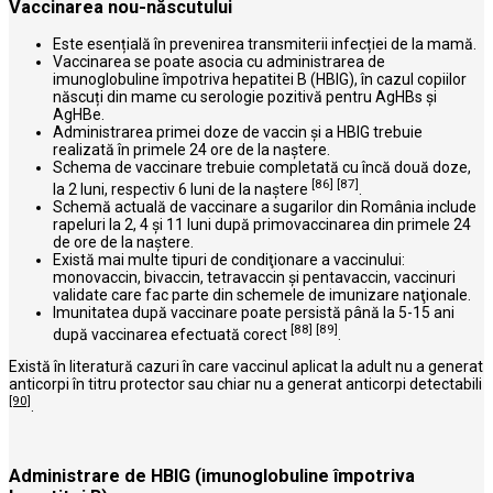
Vaccinarea nou-născutului
Este esențială în prevenirea transmiterii infecției de la mamă.
Vaccinarea se poate asocia cu administrarea de
imunoglobuline împotriva hepatitei B (HBIG), în cazul copiilor
născuți din mame cu serologie pozitivă pentru AgHBs și
AgHBe.
Administrarea primei doze de vaccin și a HBIG trebuie
realizată în primele 24 ore de la naștere.
Schema de vaccinare trebuie completată cu încă două doze,
[86]
[87]
la 2 luni, respectiv 6 luni de la naștere
.
Schemă actuală de vaccinare a sugarilor din România include
rapeluri la 2, 4 şi 11 luni după primovaccinarea din primele 24
de ore de la naștere.
Există mai multe tipuri de condiţionare a vaccinului:
monovaccin, bivaccin, tetravaccin şi pentavaccin, vaccinuri
validate care fac parte din schemele de imunizare naţionale.
Imunitatea după vaccinare poate persistă până la 5-15 ani
[88]
[89]
după vaccinarea efectuată corect
.
Există în literatură cazuri în care vaccinul aplicat la adult nu a generat
anticorpi în titru protector sau chiar nu a generat anticorpi detectabili
[90]
.
Administrare de HBIG (imunoglobuline împotriva