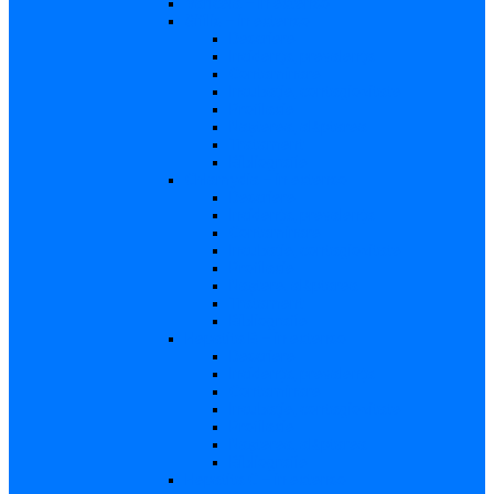
Varicela – in extenso
Sifilis – in extenso
Descriere
Incidenţa, prevalenţa
Contaminare
Incubaţie, contagiozitate
Profilaxie
Naşterea, alăptarea
Tratament
Bibliografie
Chlamydia – in extenso
Descriere
Incidența, prevalența
Contaminare
Incubație, contagiozitate
Profilaxie
Naştere, alăptarea
Tratament
Bibliografie
Hepatita B – in extenso
Descriere
Incidența, prevalența
Contaminare
Incubaţie, contagiozitate
Profilaxie
Naşterea, alăptarea
Bibliografie
Hepatita C – in extenso