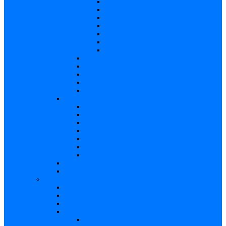
Descriere
Incidenţa, prevalenţa
Contaminare
Incubaţie, contagiozitate
Profilaxie
Naşterea, alăptarea
Bibliografie
infecția HIV/SIDA – in extenso
Parvovirusul B19 – in extenso
Streptococii de grup B – in extenso
Infecţia gonococică – in extenso
Virusul Zika – in extenso
Rubeola – in extenso
Descriere
Incidenţa, prevalenţa
Incubaţie, contagiozitate
Contaminare
Profilaxie (cum se previne)
Naşterea, alăptarea
Tratament
CMV – in extenso
Herpes – in extenso
Subiecte de interes
Femei care doresc să conceapă
Sarcina pe săptămâni
Calculul săptămânii de sarcină
Riscul asupra produsului de concepţie
Risc – Toxoplasmoza