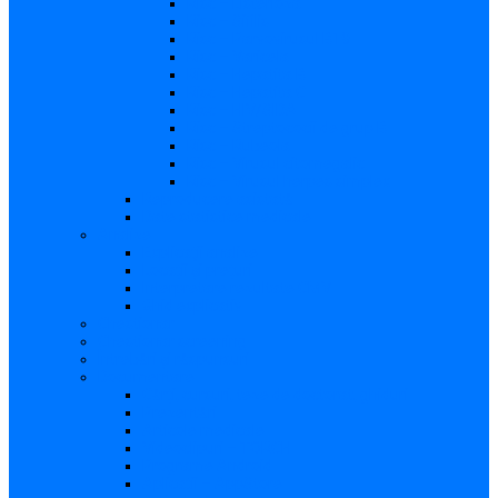
Risc – Listerioza
Risc – Sifilis
Risc – Parvovirusul B19
Risc – Varicela
Risc – Hepatita B
Risc – Hepatita C
Risc – HIV/SIDA
Risc – Streptococii de grup B
Risc – Rubeola
Risc – Virusul citomegalic
Risc – Virusul herpes simplex
Reproducere asistată
Date statistice medicale
Analize
Explicaţii analize
Locații și prețuri
Interpretare rezultate CMV
Ghid explicativ
Chestionar
Chestionar screening
Întrebări şi răspunsuri
Documentare
Cărți, cursuri, teze de doctorat, ghiduri
Prezentări
Articole medicale
Videoclipuri – TORCH
Programe Android
Aplicații – AppStore