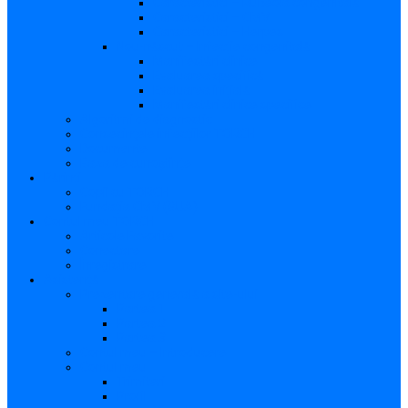
Caracteristici – Rubeola congenitală
Caracteristici – CMV
Caracteristici – Herpes
Nou-născut – Infecție congenitală
Manifestări clinice
Evaluarea specifică
Evaluarea inițială
Manifestări clinice specifice
Algoritmi de diagnostic
Consecinţele infecţiilor TORCH
Documente
Baza de cunoștințe
Părinți
Copii cu TORCH
Fundația CMV (SUA)
Contul meu TORCH
Articole Favorite
Conectare
Înregistrare
Asistență
Prezentare generală a site-ului
Partea 1
Partea 2
Partea 3
Contul meu – Introducere
Contul meu
Trimiteri
Profil