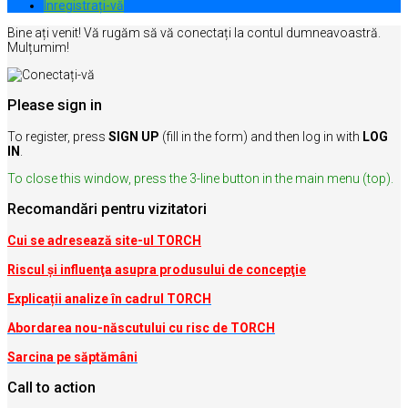
Inregistrați-vă
Bine ați venit! Vă rugăm să vă conectați la contul dumneavoastră.
Mulțumim!
Please sign in
To register, press
SIGN UP
(fill in the form) and then log in with
LOG
IN
.
To close this window, press the 3-line button in the main menu (top).
Recomandări pentru vizitatori
Cui se adresează site-ul TORCH
Riscul şi influenţa asupra produsului de concepţie
Explicații analize în cadrul TORCH
Abordarea nou-născutului cu risc de TORCH
Sarcina pe săptămâni
Call to action