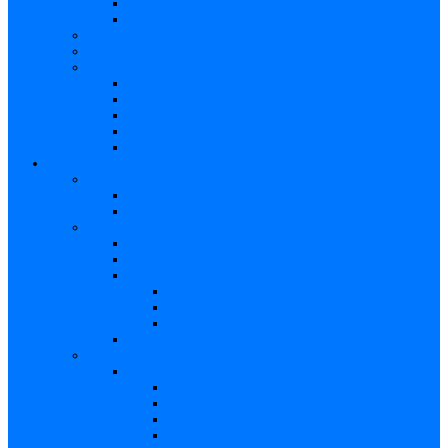
Articole de cercetare
Documente diverse
Medicina pentru toți
Dicționar
Diverse
Infecția maternă la făt
Testimonial I
Testimonial II
Testimonialul III
Principii de etică respectate
Profesioniști
Profesioniști
Upgrade medic
Cerere date statistice
Secţiunea ginecologului
Teste
Teste genetice
Diagnosticul în infecţia cu CMV
Gravidă
Făt (intrauterin)
Nou născut
Testimonialul IV
Secțiunea neonatologului/pediatrului
Nou-născut cu risc de TORCH
Caracteristici – Toxoplasmoza
Caracteristici – Sifilis congenital
Caracteristici – Varicela
Caracteristici – Zika