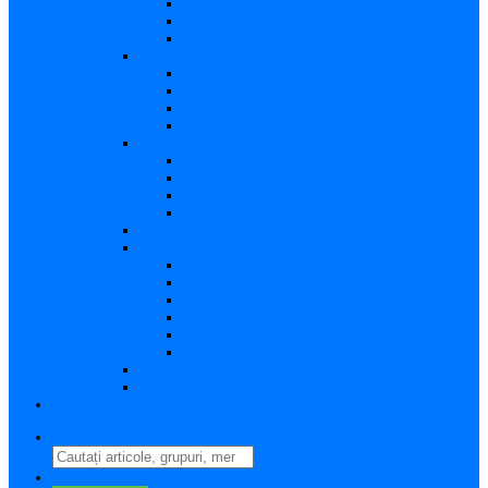
Vizualizare
Editare
Poza de profil
Notificări
Citite
Necitite
Sortare
Acțiuni multiple
Mesaje
Primite
Importante
Trimise
Mesaj nou
Conversația
Fișiere
Fișierele mele
Fișiere partajate
Editare fișier
Căutare fișier
Fișier nou
Situație fișiere
Directoare
Ștergere
Comutator limbă
search
perm_identity
Conectați-vă