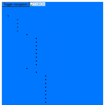
perm_identity
Toggle navigation
menu
Gravide
Ce înseamnă TORCH?
Cui se adresează site-ul TORCH
Gravide și Publicul larg
Boli TORCH
Toxoplasmoza – in extenso
Descriere
Incidența, prevalența
Contaminare
Incubație, contagiozitate
Profilaxie
Nașterea, alăptarea
Tratament
Bibliografie
Others (Altele)
Listerioza – in extenso
Descriere
Incidența, prevalența
Contaminare
Incubație, contagiozitate
Profilaxie
Nașterea, alăptarea
Tratament
Bibliografie