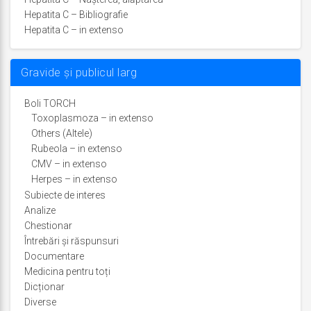
Hepatita C – Bibliografie
Hepatita C – in extenso
Gravide și publicul larg
Boli TORCH
Toxoplasmoza – in extenso
Others (Altele)
Rubeola – in extenso
CMV – in extenso
Herpes – in extenso
Subiecte de interes
Analize
Chestionar
Întrebări şi răspunsuri
Documentare
Medicina pentru toți
Dicționar
Diverse