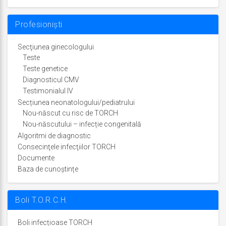
Profesioniști
Secţiunea ginecologului
Teste
Teste genetice
Diagnosticul CMV
Testimonialul IV
Secțiunea neonatologului/pediatrului
Nou-născut cu risc de TORCH
Nou-născutului – infecție congenitală
Algoritmi de diagnostic
Consecinţele infecţiilor TORCH
Documente
Baza de cunoștințe
Boli T.O.R.C.H.
Boli infecțioase TORCH