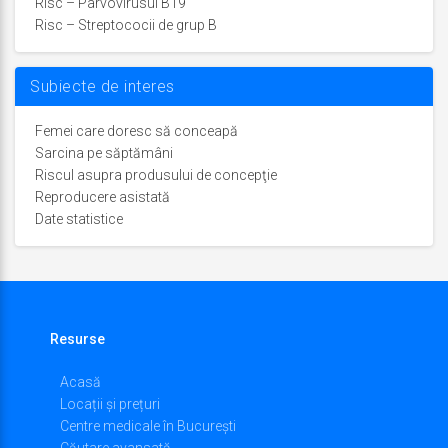
Risc – Parvovirusul B19
Risc – Streptococii de grup B
Subiecte de interes
Femei care doresc să conceapă
Sarcina pe săptămâni
Riscul asupra produsului de concepţie
Reproducere asistată
Date statistice
Resurse
Acasă
Locații și prețuri
Centre medicale în București
Căutare avansată