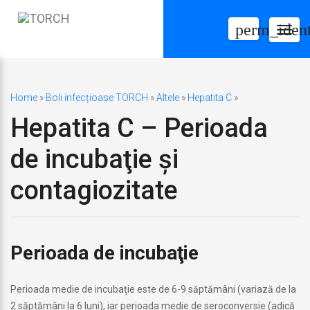
perm_ident
Togg
navig
Home
»
Boli infecțioase TORCH
»
Altele
»
Hepatita C
»
Hepatita C – Perioada
de incubaţie şi
contagiozitate
Perioada de incubaţie
Perioada medie de incubaţie este de 6-9 săptămâni (variază de la
2 săptămâni la 6 luni), iar perioada medie de seroconversie (adică