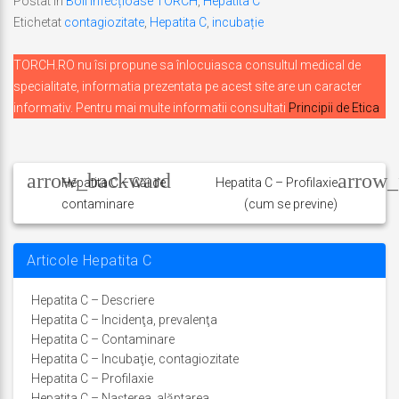
Postat în
Boli infecțioase TORCH
,
Hepatita C
Etichetat
contagiozitate
,
Hepatita C
,
incubație
TORCH.RO nu îsi propune sa înlocuiasca consultul medical de
specialitate, informatia prezentata pe acest site are un caracter
informativ. Pentru mai multe informatii consultati
Principii de Etica
Navigare
în
Hepatita C – Căi de
Hepatita C – Profilaxie
contaminare
(cum se previne)
articole
Articole Hepatita C
Hepatita C – Descriere
Hepatita C – Incidenţa, prevalenţa
Hepatita C – Contaminare
Hepatita C – Incubaţie, contagiozitate
Hepatita C – Profilaxie
Hepatita C – Naşterea, alăptarea