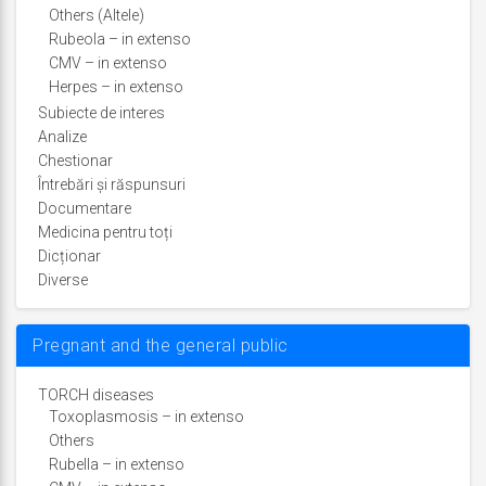
Others (Altele)
Rubeola – in extenso
CMV – in extenso
Herpes – in extenso
Subiecte de interes
Analize
Chestionar
Întrebări şi răspunsuri
Documentare
Medicina pentru toți
Dicționar
Diverse
Pregnant and the general public
TORCH diseases
Toxoplasmosis – in extenso
Others
Rubella – in extenso