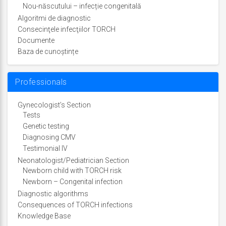
Nou-născutului – infecție congenitală
Algoritmi de diagnostic
Consecinţele infecţiilor TORCH
Documente
Baza de cunoștințe
Professionals
Gynecologist’s Section
Tests
Genetic testing
Diagnosing CMV
Testimonial IV
Neonatologist/Pediatrician Section
Newborn child with TORCH risk
Newborn – Congenital infection
Diagnostic algorithms
Consequences of TORCH infections
Knowledge Base