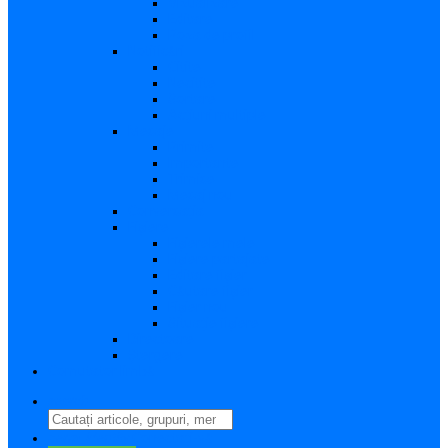
Vizualizare
Editare
Poza de profil
Notificări
Citite
Necitite
Sortare
Acțiuni multiple
Mesaje
Primite
Importante
Trimise
Mesaj nou
Conversația
Fișiere
Fișierele mele
Fișiere partajate
Editare fișier
Căutare fișier
Fișier nou
Situație fișiere
Directoare
Ștergere
Comutator limbă
search
perm_identity
Conectați-vă