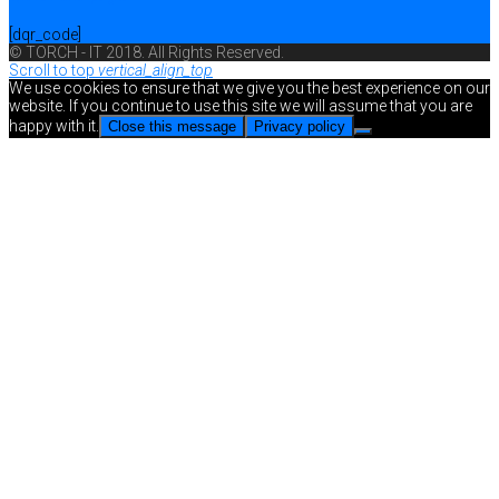
[dqr_code]
© TORCH - IT 2018. All Rights Reserved.
Scroll to top
vertical_align_top
We use cookies to ensure that we give you the best experience on our
website. If you continue to use this site we will assume that you are
happy with it.
Close this message
Privacy policy