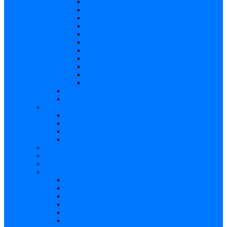
Risc – Listerioza
Risc – Sifilis
Risc – Parvovirusul B19
Risc – Varicela
Risc – Hepatita B
Risc – Hepatita C
Risc – HIV/SIDA
Risc – Streptococii de grup B
Risc – Rubeola
Risc – Virusul citomegalic
Risc – Virusul herpes simplex
Reproducere asistată
Date statistice medicale
Analize
Explicaţii analize
Locații și prețuri
Interpretare rezultate CMV
Ghid explicativ
Chestionar
Chestionar screening
Întrebări şi răspunsuri
Documentare
Cărți, cursuri, teze de doctorat, ghiduri
Prezentări
Articole medicale
Videoclipuri – TORCH
Programe Android
Aplicații – AppStore