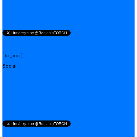
QR pentru această pagină
[dqr_code]
Social.
QR for this page