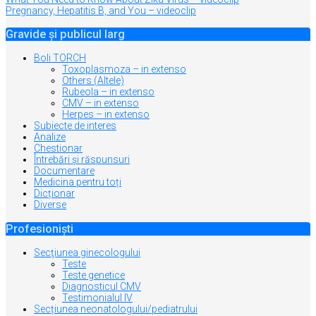
Navigare
Pregnancy, Hepatitis B, and You – videoclip
în
articole
Gravide și publicul larg
Boli TORCH
Toxoplasmoza – in extenso
Others (Altele)
Rubeola – in extenso
CMV – in extenso
Herpes – in extenso
Subiecte de interes
Analize
Chestionar
Întrebări şi răspunsuri
Documentare
Medicina pentru toți
Dicționar
Diverse
Profesioniști
Secţiunea ginecologului
Teste
Teste genetice
Diagnosticul CMV
Testimonialul IV
Secțiunea neonatologului/pediatrului