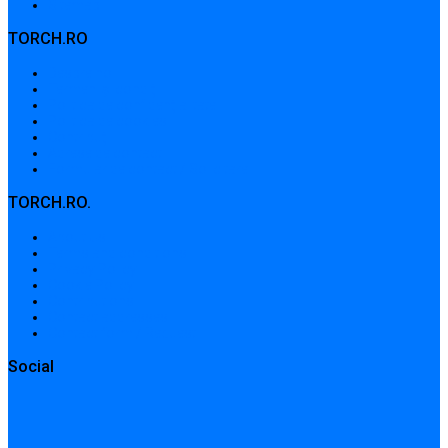
Sitemap
TORCH.RO
Despre noi
Termeni și condiții
Politica de confidențialitate
Politica de cookies
Contribuții
Adrese de contact
Formular de contact / Solicitare
TORCH.RO.
About Us
Terms and conditions
Privacy Policy
Cookie Policy
Contributions
Contact addresses
Contact form / Request
Social