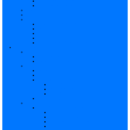
Articole de cercetare
Documente diverse
Medicina pentru toți
Dicționar
Diverse
Infecția maternă la făt
Testimonial I
Testimonial II
Testimonialul III
Principii de etică respectate
Profesioniști
Profesioniști
Upgrade medic
Cerere date statistice
Secţiunea ginecologului
Teste
Teste genetice
Diagnosticul în infecţia cu CMV
Gravidă
Făt (intrauterin)
Nou născut
Testimonialul IV
Secțiunea neonatologului/pediatrului
Nou-născut cu risc de TORCH
Caracteristici – Toxoplasmoza
Caracteristici – Sifilis congenital
Caracteristici – Varicela
Caracteristici – Zika