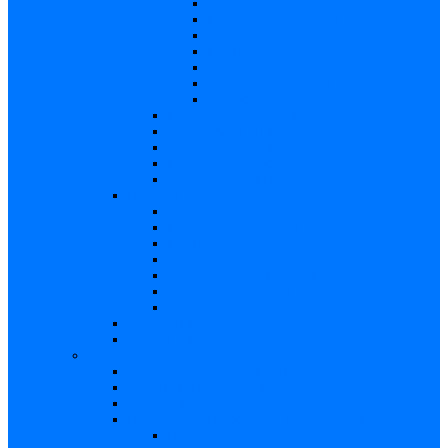
Descriere
Incidenţa, prevalenţa
Contaminare
Incubaţie, contagiozitate
Profilaxie
Naşterea, alăptarea
Bibliografie
infecția HIV/SIDA – in extenso
Parvovirusul B19 – in extenso
Streptococii de grup B – in extenso
Infecţia gonococică – in extenso
Virusul Zika – in extenso
Rubeola – in extenso
Descriere
Incidenţa, prevalenţa
Incubaţie, contagiozitate
Contaminare
Profilaxie (cum se previne)
Naşterea, alăptarea
Tratament
CMV – in extenso
Herpes – in extenso
Subiecte de interes
Femei care doresc să conceapă
Sarcina pe săptămâni
Calculul săptămânii de sarcină
Riscul asupra produsului de concepţie
Risc – Toxoplasmoza