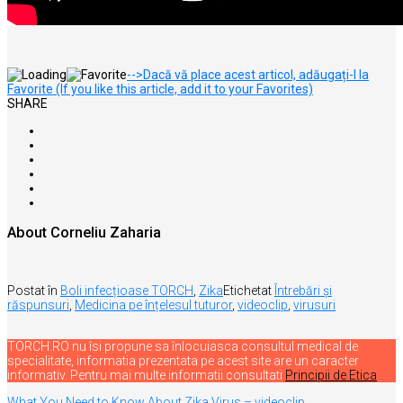
-->Dacă vă place acest articol, adăugați-l la
Favorite (If you like this article, add it to your Favorites)
SHARE
About Corneliu Zaharia
Postat în
Boli infecțioase TORCH
,
Zika
Etichetat
Întrebări și
răspunsuri
,
Medicina pe înțelesul tuturor
,
videoclip
,
virusuri
TORCH.RO nu îsi propune sa înlocuiasca consultul medical de
specialitate, informatia prezentata pe acest site are un caracter
informativ. Pentru mai multe informatii consultati
Principii de Etica
What You Need to Know About Zika Virus – videoclip