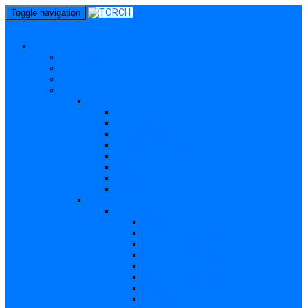
perm_identity
Toggle navigation
menu
Gravide
Ce înseamnă TORCH?
Cui se adresează site-ul TORCH
Gravide și Publicul larg
Boli TORCH
Toxoplasmoza – in extenso
Descriere
Incidența, prevalența
Contaminare
Incubație, contagiozitate
Profilaxie
Nașterea, alăptarea
Tratament
Bibliografie
Others (Altele)
Listerioza – in extenso
Descriere
Incidența, prevalența
Contaminare
Incubație, contagiozitate
Profilaxie
Nașterea, alăptarea
Tratament
Bibliografie