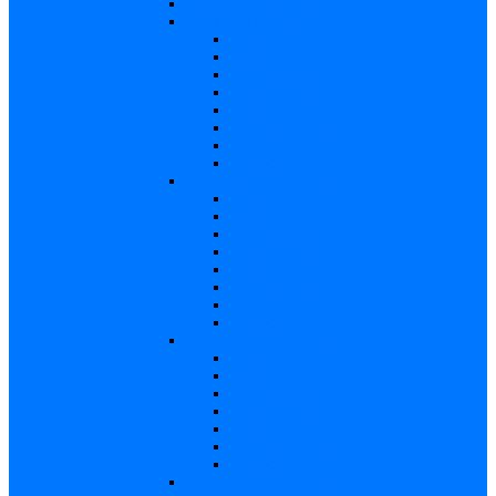
Varicela – in extenso
Sifilis – in extenso
Descriere
Incidenţa, prevalenţa
Contaminare
Incubaţie, contagiozitate
Profilaxie
Naşterea, alăptarea
Tratament
Bibliografie
Chlamydia – in extenso
Descriere
Incidența, prevalența
Contaminare
Incubație, contagiozitate
Profilaxie
Naştere, alăptarea
Tratament
Bibliografie
Hepatita B – in extenso
Descriere
Incidența, prevalența
Contaminare
Incubaţie, contagiozitate
Profilaxie
Naşterea, alăptarea
Bibliografie
Hepatita C – in extenso