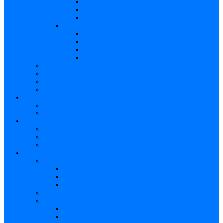
Caracteristici – Rubeola congenitală
Caracteristici – CMV
Caracteristici – Herpes
Nou-născut – Infecție congenitală
Manifestări clinice
Evaluarea specifică
Evaluarea inițială
Manifestări clinice specifice
Algoritmi de diagnostic
Consecinţele infecţiilor TORCH
Documente
Baza de cunoștințe
Părinți
Copii cu TORCH
Fundația CMV (SUA)
Contul meu TORCH
Articole Favorite
Conectare
Înregistrare
Asistență
Prezentare generală a site-ului
Partea 1
Partea 2
Partea 3
Contul meu – Introducere
Contul meu
Trimiteri
Profil