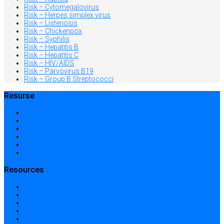
Risk – Cytomegalovirus
Risk – Herpes simplex virus
Risk – Listeriosis
Risk – Chickenpox
Risk – Syphilis
Risk – Hepatitis B
Risk – Hepatitis C
Risk – HIV/AIDS
Risk – Parvovirus B19
Risk – Group B Streptococci
Resurse
Acasă
Locații și prețuri
Centre medicale în București
Căutare avansată
Dicționar
Harta site-ului
Resources
Home
Locations and prices
Medical centers in Bucharest
Advanced search
Dictionary