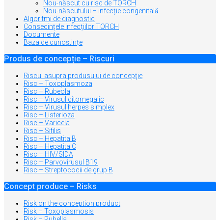
Nou-născut cu risc de TORCH
Nou-născutului – infecție congenitală
Algoritmi de diagnostic
Consecinţele infecţiilor TORCH
Documente
Baza de cunoștințe
Produs de concepție – Riscuri
Riscul asupra produsului de concepţie
Risc – Toxoplasmoza
Risc – Rubeola
Risc – Virusul citomegalic
Risc – Virusul herpes simplex
Risc – Listerioza
Risc – Varicela
Risc – Sifilis
Risc – Hepatita B
Risc – Hepatita C
Risc – HIV/SIDA
Risc – Parvovirusul B19
Risc – Streptococii de grup B
Concept produce – Risks
Risk on the conception product
Risk – Toxoplasmosis
Risk – Rubella