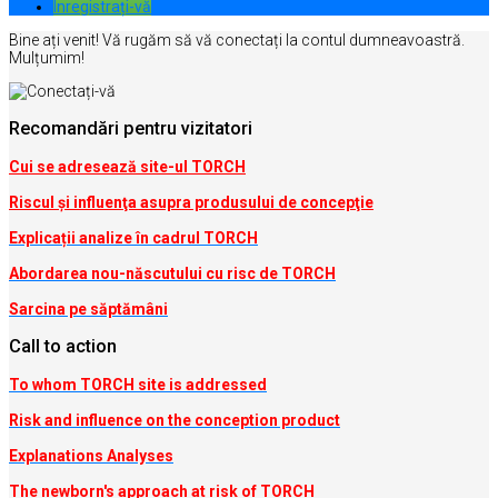
Inregistrați-vă
Bine ați venit! Vă rugăm să vă conectați la contul dumneavoastră.
Mulțumim!
Recomandări pentru vizitatori
Cui se adresează site-ul TORCH
Riscul şi influenţa asupra produsului de concepţie
Explicații analize în cadrul TORCH
Abordarea nou-născutului cu risc de TORCH
Sarcina pe săptămâni
Call to action
To whom TORCH site is addressed
Risk and influence on the conception produc
t
Explanations Analyses
The newborn's approach at risk of TORCH