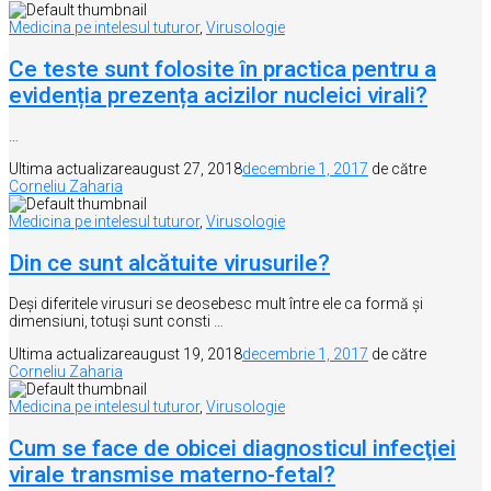
Medicina pe intelesul tuturor
,
Virusologie
Ce teste sunt folosite în practica pentru a
evidenția prezența acizilor nucleici virali?
…
Ultima actualizare
august 27, 2018
decembrie 1, 2017
de către
Corneliu Zaharia
Medicina pe intelesul tuturor
,
Virusologie
Din ce sunt alcătuite virusurile?
Deși diferitele virusuri se deosebesc mult între ele ca formă şi
dimensiuni, totuși sunt consti …
Ultima actualizare
august 19, 2018
decembrie 1, 2017
de către
Corneliu Zaharia
Medicina pe intelesul tuturor
,
Virusologie
Cum se face de obicei diagnosticul infecţiei
virale transmise materno-fetal?