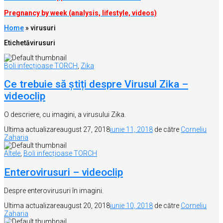
Pregnancy by week (analysis, lifestyle, videos)
Home
»
virusuri
Etichetă
virusuri
Boli infecțioase TORCH
,
Zika
Ce trebuie să știți despre Virusul Zika –
videoclip
O descriere, cu imagini, a virusului Zika.
Ultima actualizare
august 27, 2018
iunie 11, 2018
de către
Corneliu
Zaharia
Altele
,
Boli infecțioase TORCH
Enterovirusuri – videoclip
Despre enterovirusuri în imagini.
Ultima actualizare
august 20, 2018
iunie 10, 2018
de către
Corneliu
Zaharia