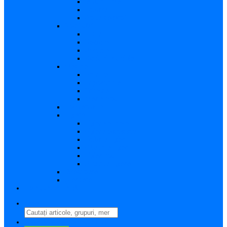
Vizualizare
Editare
Poza de profil
Notificări
Citite
Necitite
Sortare
Acțiuni multiple
Mesaje
Primite
Importante
Trimise
Mesaj nou
Conversația
Fișiere
Fișierele mele
Fișiere partajate
Editare fișier
Căutare fișier
Fișier nou
Situație fișiere
Directoare
Ștergere
Comutator limbă
search
perm_identity
Conectați-vă