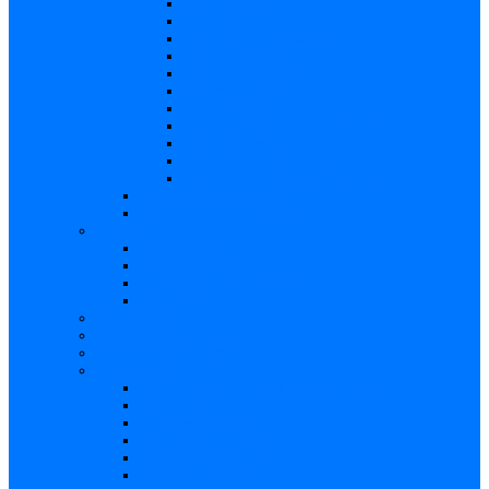
Risc – Listerioza
Risc – Sifilis
Risc – Parvovirusul B19
Risc – Varicela
Risc – Hepatita B
Risc – Hepatita C
Risc – HIV/SIDA
Risc – Streptococii de grup B
Risc – Rubeola
Risc – Virusul citomegalic
Risc – Virusul herpes simplex
Reproducere asistată
Date statistice medicale
Analize
Explicaţii analize
Locații și prețuri
Interpretare rezultate CMV
Ghid explicativ
Chestionar
Chestionar screening
Întrebări şi răspunsuri
Documentare
Cărți, cursuri, teze de doctorat, ghiduri
Prezentări
Articole medicale
Videoclipuri – TORCH
Programe Android
Aplicații – AppStore