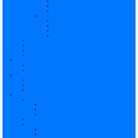
Caracteristici – Rubeola congenitală
Caracteristici – CMV
Caracteristici – Herpes
Nou-născut – Infecție congenitală
Manifestări clinice
Evaluarea specifică
Evaluarea inițială
Manifestări clinice specifice
Algoritmi de diagnostic
Consecinţele infecţiilor TORCH
Documente
Baza de cunoștințe
Părinți
Copii cu TORCH
Fundația CMV (SUA)
Contul meu TORCH
Articole Favorite
Conectare
Înregistrare
Asistență
Prezentare generală a site-ului
Partea 1
Partea 2
Partea 3
Contul meu – Introducere
Contul meu
Trimiteri
Profil