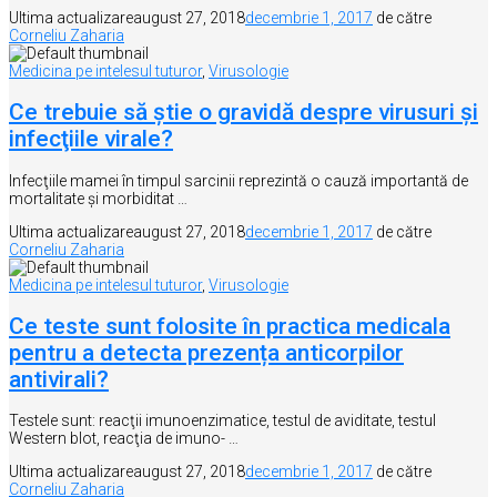
Ultima actualizare
august 27, 2018
decembrie 1, 2017
de către
Corneliu Zaharia
Medicina pe intelesul tuturor
,
Virusologie
Ce trebuie să ştie o gravidă despre virusuri şi
infecţiile virale?
Infecţiile mamei în timpul sarcinii reprezintă o cauză importantă de
mortalitate şi morbiditat …
Ultima actualizare
august 27, 2018
decembrie 1, 2017
de către
Corneliu Zaharia
Medicina pe intelesul tuturor
,
Virusologie
Ce teste sunt folosite în practica medicala
pentru a detecta prezența anticorpilor
antivirali?
Testele sunt: reacţii imunoenzimatice, testul de aviditate, testul
Western blot, reacţia de imuno- …
Ultima actualizare
august 27, 2018
decembrie 1, 2017
de către
Corneliu Zaharia