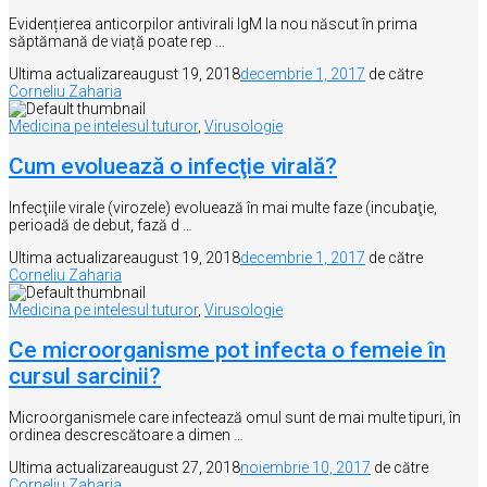
Evidențierea anticorpilor antivirali IgM la nou născut în prima
săptămană de viață poate rep …
Ultima actualizare
august 19, 2018
decembrie 1, 2017
de către
Corneliu Zaharia
Medicina pe intelesul tuturor
,
Virusologie
Cum evoluează o infecţie virală?
Infecţiile virale (virozele) evoluează în mai multe faze (incubaţie,
perioadă de debut, fază d …
Ultima actualizare
august 19, 2018
decembrie 1, 2017
de către
Corneliu Zaharia
Medicina pe intelesul tuturor
,
Virusologie
Ce microorganisme pot infecta o femeie în
cursul sarcinii?
Microorganismele care infectează omul sunt de mai multe tipuri, în
ordinea descrescătoare a dimen …
Ultima actualizare
august 27, 2018
noiembrie 10, 2017
de către
Corneliu Zaharia