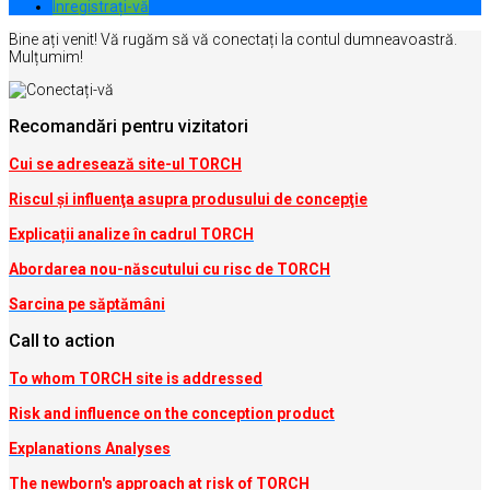
Inregistrați-vă
Bine ați venit! Vă rugăm să vă conectați la contul dumneavoastră.
Mulțumim!
Recomandări pentru vizitatori
Cui se adresează site-ul TORCH
Riscul şi influenţa asupra produsului de concepţie
Explicații analize în cadrul TORCH
Abordarea nou-născutului cu risc de TORCH
Sarcina pe săptămâni
Call to action
To whom TORCH site is addressed
Risk and influence on the conception produc
t
Explanations Analyses
The newborn's approach at risk of TORCH