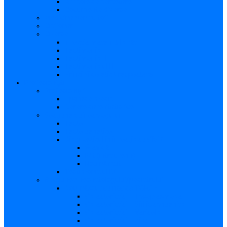
Articole de cercetare
Documente diverse
Medicina pentru toți
Dicționar
Diverse
Infecția maternă la făt
Testimonial I
Testimonial II
Testimonialul III
Principii de etică respectate
Profesioniști
Profesioniști
Upgrade medic
Cerere date statistice
Secţiunea ginecologului
Teste
Teste genetice
Diagnosticul în infecţia cu CMV
Gravidă
Făt (intrauterin)
Nou născut
Testimonialul IV
Secțiunea neonatologului/pediatrului
Nou-născut cu risc de TORCH
Caracteristici – Toxoplasmoza
Caracteristici – Sifilis congenital
Caracteristici – Varicela
Caracteristici – Zika