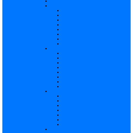
Varicela – in extenso
Sifilis – in extenso
Descriere
Incidenţa, prevalenţa
Contaminare
Incubaţie, contagiozitate
Profilaxie
Naşterea, alăptarea
Tratament
Bibliografie
Chlamydia – in extenso
Descriere
Incidența, prevalența
Contaminare
Incubație, contagiozitate
Profilaxie
Naştere, alăptarea
Tratament
Bibliografie
Hepatita B – in extenso
Descriere
Incidența, prevalența
Contaminare
Incubaţie, contagiozitate
Profilaxie
Naşterea, alăptarea
Bibliografie
Hepatita C – in extenso