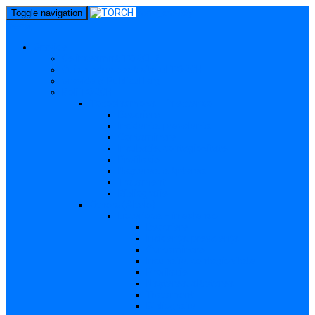
perm_identity
Toggle navigation
menu
Gravide
Ce înseamnă TORCH?
Cui se adresează site-ul TORCH
Gravide și Publicul larg
Boli TORCH
Toxoplasmoza – in extenso
Descriere
Incidența, prevalența
Contaminare
Incubație, contagiozitate
Profilaxie
Nașterea, alăptarea
Tratament
Bibliografie
Others (Altele)
Listerioza – in extenso
Descriere
Incidența, prevalența
Contaminare
Incubație, contagiozitate
Profilaxie
Nașterea, alăptarea
Tratament
Bibliografie