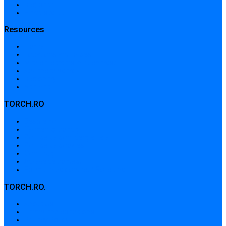
Dicționar
Harta site-ului
Resources
Home
Locations and prices
Medical centers in Bucharest
Advanced search
Dictionary
Sitemap
TORCH.RO
Despre noi
Termeni și condiții
Politica de confidențialitate
Politica de cookies
Contribuții
Adrese de contact
Formular de contact / Solicitare
TORCH.RO.
About Us
Terms and conditions
Privacy Policy