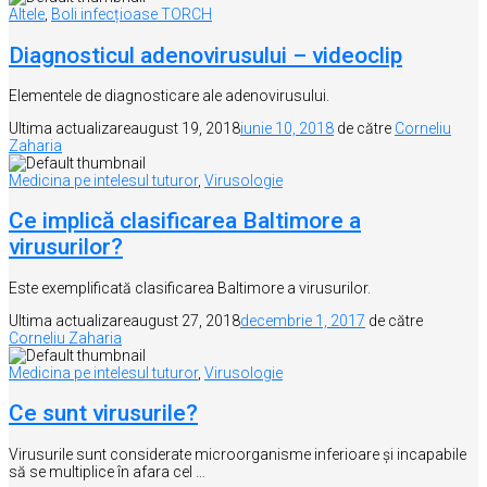
Altele
,
Boli infecțioase TORCH
Diagnosticul adenovirusului – videoclip
Elementele de diagnosticare ale adenovirusului.
Ultima actualizare
august 19, 2018
iunie 10, 2018
de către
Corneliu
Zaharia
Medicina pe intelesul tuturor
,
Virusologie
Ce implică clasificarea Baltimore a
virusurilor?
Este exemplificată clasificarea Baltimore a virusurilor.
Ultima actualizare
august 27, 2018
decembrie 1, 2017
de către
Corneliu Zaharia
Medicina pe intelesul tuturor
,
Virusologie
Ce sunt virusurile?
Virusurile sunt considerate microorganisme inferioare şi incapabile
să se multiplice în afara cel …