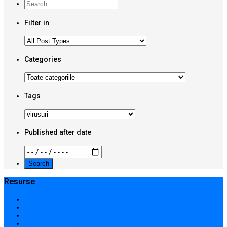
Filter in
Categories
Tags
Published after date
Resurse
Acasă
Locații și prețuri
Centre medicale în București
Căutare avansată