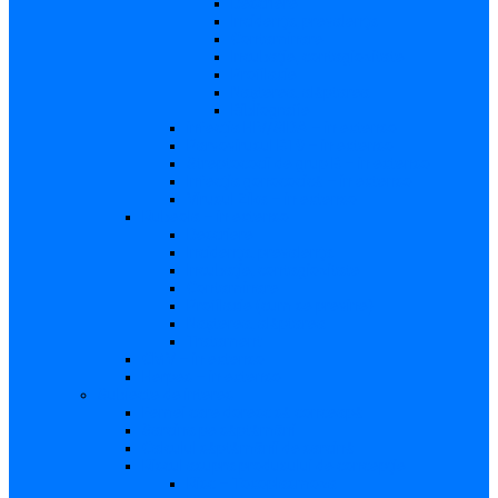
Descriere
Incidenţa, prevalenţa
Contaminare
Incubaţie, contagiozitate
Profilaxie
Naşterea, alăptarea
Bibliografie
infecția HIV/SIDA – in extenso
Parvovirusul B19 – in extenso
Streptococii de grup B – in extenso
Infecţia gonococică – in extenso
Virusul Zika – in extenso
Rubeola – in extenso
Descriere
Incidenţa, prevalenţa
Incubaţie, contagiozitate
Contaminare
Profilaxie (cum se previne)
Naşterea, alăptarea
Tratament
CMV – in extenso
Herpes – in extenso
Subiecte de interes
Femei care doresc să conceapă
Sarcina pe săptămâni
Calculul săptămânii de sarcină
Riscul asupra produsului de concepţie
Risc – Toxoplasmoza