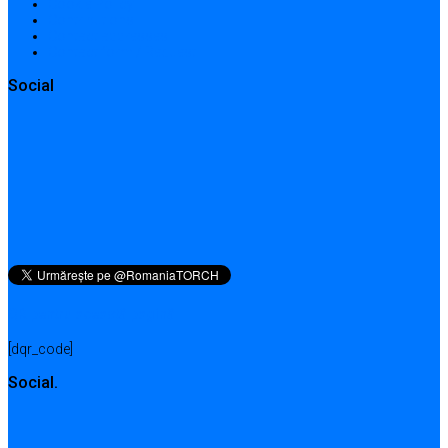
Cookie Policy
Contributions
Contact addresses
Contact form / Request
Social
QR pentru această pagină
[dqr_code]
Social.