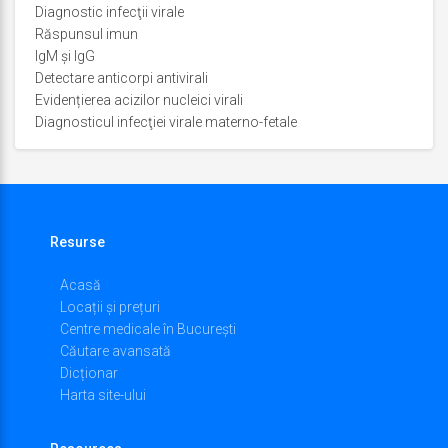
Diagnostic infecţii virale
Răspunsul imun
IgM şi IgG
Detectare anticorpi antivirali
Evidențierea acizilor nucleici virali
Diagnosticul infecţiei virale materno-fetale
Resurse
Acasă
Locații și prețuri
Centre medicale în București
Căutare avansată
Dicționar
Harta site-ului