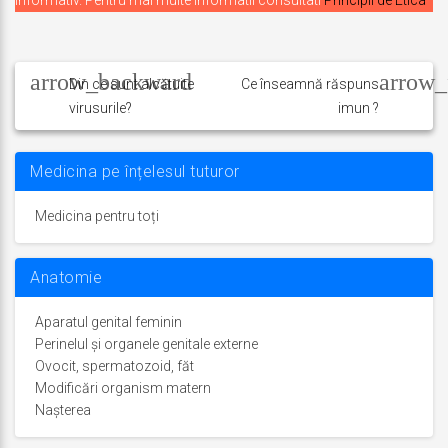
informativ. Pentru mai multe informatii consultati
Principii de Etica
Navigare
în
Din ce sunt alcătuite
Ce înseamnă răspuns
virusurile?
imun ?
articole
Medicina pe înțelesul tuturor
Medicina pentru toți
Anatomie
Aparatul genital feminin
Perinelul și organele genitale externe
Ovocit, spermatozoid, făt
Modificări organism matern
Nașterea