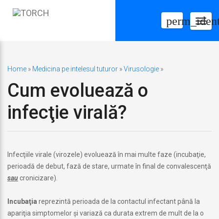
perm_ident
Togg
navig
Home
»
Medicina pe intelesul tuturor
»
Virusologie
»
Cum evoluează o
infecţie virală?
Infecţiile virale (virozele) evoluează în mai multe faze (incubaţie,
perioadă de debut, fază de stare, urmate în final de convalescenţă
sau
cronicizare).
Incubaţia
reprezintă perioada de la contactul infectant până la
apariţia simptomelor şi variază ca durata extrem de mult de la o