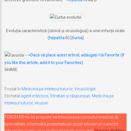
Evoluția caracteristică (clinică și virusologică) a unei infecții virale
(
hepatita
B) [
Sursa
]
-->Dacă vă place acest articol, adăugați-l la Favorite (If
you like this article, add it to your Favorites)
SHARE
Postat în
Medicina pe intelesul tuturor
,
Virusologie
Etichetat
agent infecțios
,
Întrebări și răspunsuri
,
Medicina pe
înțelesul tuturor
,
virusuri
TORCH.RO nu îsi propune sa înlocuiasca consultul medical de
specialitate, informatia prezentata pe acest site are un caracter