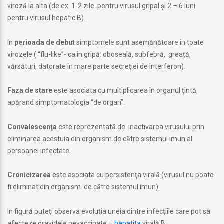
viroză la alta (de ex. 1-2 zile pentru virusul gripal şi 2 – 6 luni
pentru virusul hepatic B).
In
perioada de debut
simptomele sunt asemănătoare în toate
virozele ( “flu-like”- ca în gripă: oboseală, subfebră, greaţă,
vărsături, datorate în mare parte secreţiei de interferon).
Faza de stare
este asociata cu multiplicarea în organul ţintă,
apărand simptomatologia “de organ”.
Convalescenţa
este reprezentată de inactivarea virusului prin
eliminarea acestuia din organism de către sistemul imun al
persoanei infectate.
Cronicizarea
este asociata cu persistenţa virală (virusul nu poate
fi eliminat din organism de către sistemul imun).
In figură puteţi observa evoluţia uneia dintre infecţiile care pot sa
afecteze gravidele nevaccinate –
hepatita
virală B.