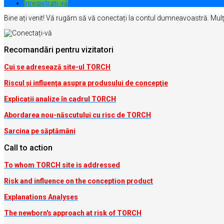
Inregistrați-vă
Bine ați venit! Vă rugăm să vă conectați la contul dumneavoastră. Mu
Recomandări pentru vizitatori
Cui se adresează site-ul TORCH
Riscul şi influenţa asupra produsului de concepţie
Explicații analize în cadrul TORCH
Abordarea nou-născutului cu risc de TORCH
Sarcina pe săptămâni
Call to action
To whom TORCH site is addressed
Risk and influence on the conception produc
t
Explanations Analyses
The newborn's approach at risk of TORCH