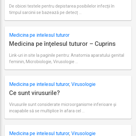
De obicei testele pentru depistarea posibilelor infecţii în
timpul sarcinii se bazează pe detecț …
Ultima
actualizare
august
27,
Medicina pe intelesul tuturor
2018
Medicina pe înţelesul tuturor – Cuprins
Link-uri in site la paginile pentru: Anatomia aparatului genital
feminin, Microbiologie, Virusologie …
Ultima
actualizare
august
22,
Medicina pe intelesul tuturor
,
Virusologie
2018
Ce sunt virusurile?
Virusurile sunt considerate microorganisme inferioare şi
incapabile să se multiplice în afara cel …
Ultima
actualizare
august
27,
Medicina pe intelesul tuturor
,
Virusologie
2018