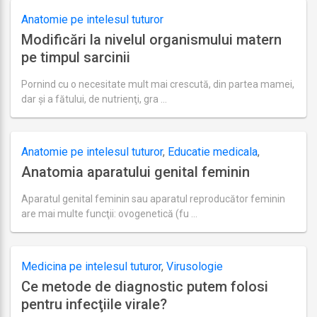
19,
Anatomie pe intelesul tuturor
2018
Modificări la nivelul organismului matern
pe timpul sarcinii
Pornind cu o necesitate mult mai crescută, din partea mamei,
dar şi a fătului, de nutrienţi, gra …
Ultima
actualizare
august
22,
Anatomie pe intelesul tuturor
,
Educatie medicala
,
2018
Anatomia aparatului genital feminin
Medicina pe intelesul tuturor
Aparatul genital feminin sau aparatul reproducător feminin
are mai multe funcţii: ovogenetică (fu …
Ultima
actualizare
septembrie
19,
Medicina pe intelesul tuturor
,
Virusologie
2018
Ce metode de diagnostic putem folosi
pentru infecţiile virale?