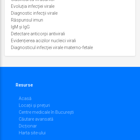
Evoluția infecţiei virale
Diagnostic infecţii virale
Răspunsul imun
IgM şi IgG
Detectare anticorpi antivirali
Evidențierea acizilor nucleici virali
Diagnosticul infecţiei virale materno-fetale
Resurse
Acasă
Locații și prețuri
Centre medicale în București
Căutare avansată
Dicționar
Harta site-ului