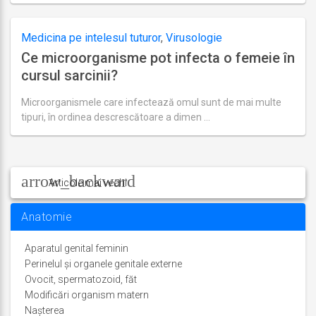
actualizare
august
27,
Medicina pe intelesul tuturor
,
Virusologie
2018
Ce microorganisme pot infecta o femeie în
cursul sarcinii?
Microorganismele care infectează omul sunt de mai multe
tipuri, în ordinea descrescătoare a dimen …
Ultima
actualizare
august
Navigare
27,
2018
în
Articole mai vechi
articole
Anatomie
Aparatul genital feminin
Perinelul și organele genitale externe
Ovocit, spermatozoid, făt
Modificări organism matern
Nașterea