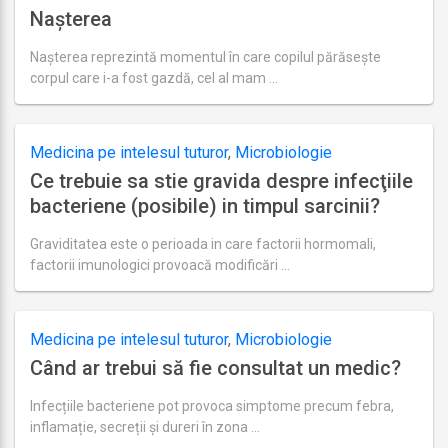
Nașterea
Nașterea reprezintă momentul în care copilul părăsește
corpul care i-a fost gazdă, cel al mam …
Ultima
actualizare
august
22,
Medicina pe intelesul tuturor
,
Microbiologie
2018
Ce trebuie sa stie gravida despre infecţiile
bacteriene (posibile) in timpul sarcinii?
Graviditatea este o perioada in care factorii hormomali,
factorii imunologici provoacă modificări …
Ultima
actualizare
august
27,
Medicina pe intelesul tuturor
,
Microbiologie
2018
Când ar trebui să fie consultat un medic?
Infecțiile bacteriene pot provoca simptome precum febra,
inflamație, secreții și dureri în zona …
Ultima