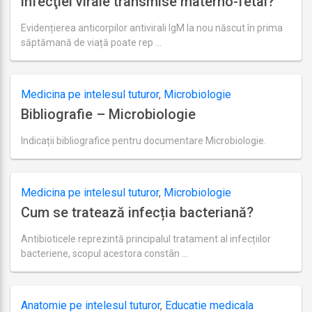
infecţiei virale transmise materno-fetal?
Evidențierea anticorpilor antivirali IgM la nou născut în prima
săptămană de viață poate rep …
Ultima
actualizare
august
19,
Medicina pe intelesul tuturor
,
Microbiologie
2018
Bibliografie – Microbiologie
Indicații bibliografice pentru documentare Microbiologie.
Ultima
actualizare
august
27,
Medicina pe intelesul tuturor
,
Microbiologie
2018
Cum se tratează infecția bacteriană?
Antibioticele reprezintă principalul tratament al infecțiilor
bacteriene, scopul acestora constân …
Ultima
actualizare
august
19,
Anatomie pe intelesul tuturor
,
Educatie medicala
2018