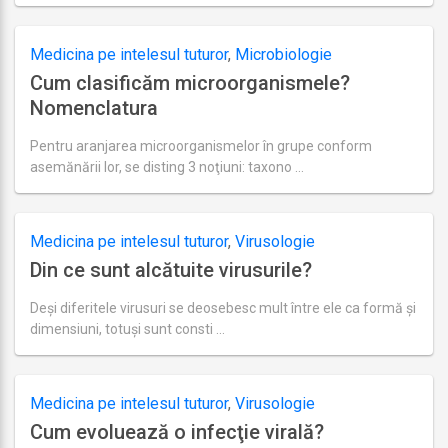
actualizare
septembrie
7,
Medicina pe intelesul tuturor
,
Microbiologie
2018
Cum clasificăm microorganismele?
Nomenclatura
Pentru aranjarea microorganismelor în grupe conform
asemănării lor, se disting 3 noţiuni: taxono …
Ultima
actualizare
august
31,
Medicina pe intelesul tuturor
,
Virusologie
2018
Din ce sunt alcătuite virusurile?
Deși diferitele virusuri se deosebesc mult între ele ca formă şi
dimensiuni, totuși sunt consti …
Ultima
actualizare
august
19,
Medicina pe intelesul tuturor
,
Virusologie
2018
Cum evoluează o infecţie virală?