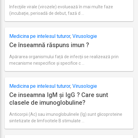
Infecţiile virale (virozele) evoluează în mai multe faze
(incubaţie, perioadă de debut, fază d …
Ultima
actualizare
august
19,
Medicina pe intelesul tuturor
,
Virusologie
2018
Ce înseamnă răspuns imun ?
Apărarea organismului față de infecţii se realizează prin
mecanisme nespecifice şi specifice c …
Ultima
actualizare
august
27,
Medicina pe intelesul tuturor
,
Virusologie
2018
Ce inseamna IgM şi IgG ? Care sunt
clasele de imunoglobuline?
Anticorpii (Ac) sau imunoglobulinele (Ig) sunt glicoproteine
sintetizate de limfocitele B stimulate …
Ultima
actualizare
septembrie