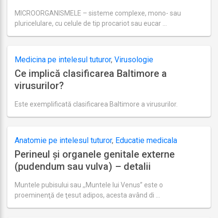
MICROORGANISMELE – sisteme complexe, mono- sau
pluricelulare, cu celule de tip procariot sau eucar …
Ultima
actualizare
august
27,
Medicina pe intelesul tuturor
,
Virusologie
2018
Ce implică clasificarea Baltimore a
virusurilor?
Este exemplificată clasificarea Baltimore a virusurilor.
Ultima
actualizare
august
27,
Anatomie pe intelesul tuturor
,
Educatie medicala
2018
Perineul și organele genitale externe
(pudendum sau vulva) – detalii
Muntele pubisului sau ,,Muntele lui Venus” este o
proeminenţă de ţesut adipos, acesta având di …
Ultima
actualizare
septembrie