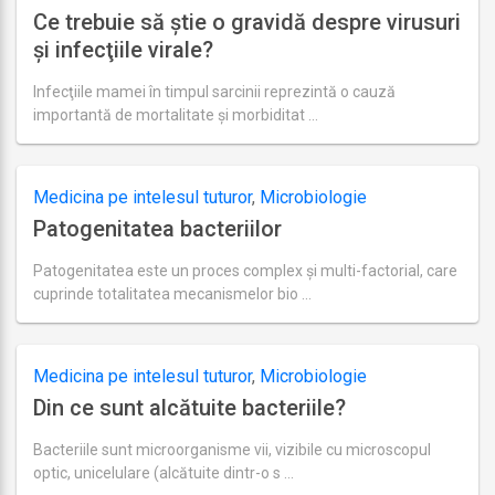
Ce trebuie să ştie o gravidă despre virusuri
şi infecţiile virale?
Infecţiile mamei în timpul sarcinii reprezintă o cauză
importantă de mortalitate şi morbiditat …
Ultima
actualizare
august
27,
Medicina pe intelesul tuturor
,
Microbiologie
2018
Patogenitatea bacteriilor
Patogenitatea este un proces complex şi multi-factorial, care
cuprinde totalitatea mecanismelor bio …
Ultima
actualizare
septembrie
1,
Medicina pe intelesul tuturor
,
Microbiologie
2018
Din ce sunt alcătuite bacteriile?
Bacteriile sunt microorganisme vii, vizibile cu microscopul
optic, unicelulare (alcătuite dintr-o s …
Ultima