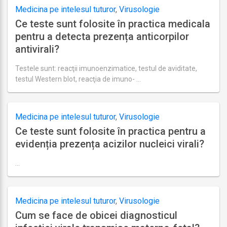
8,
Medicina pe intelesul tuturor
,
Virusologie
2018
Ce teste sunt folosite în practica medicala
pentru a detecta prezența anticorpilor
antivirali?
Testele sunt: reacţii imunoenzimatice, testul de aviditate,
testul Western blot, reacţia de imuno- …
Ultima
actualizare
august
27,
Medicina pe intelesul tuturor
,
Virusologie
2018
Ce teste sunt folosite în practica pentru a
evidenția prezența acizilor nucleici virali?
…
Ultima
actualizare
august
27,
Medicina pe intelesul tuturor
,
Virusologie
2018
Cum se face de obicei diagnosticul