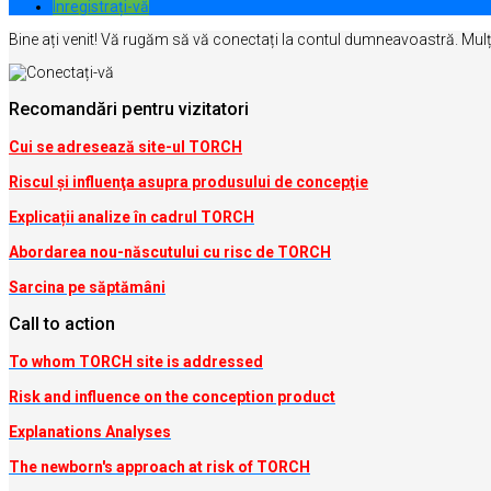
Inregistrați-vă
Bine ați venit! Vă rugăm să vă conectați la contul dumneavoastră. Mu
Recomandări pentru vizitatori
Cui se adresează site-ul TORCH
Riscul şi influenţa asupra produsului de concepţie
Explicații analize în cadrul TORCH
Abordarea nou-născutului cu risc de TORCH
Sarcina pe săptămâni
Call to action
To whom TORCH site is addressed
Risk and influence on the conception produc
t
Explanations Analyses
The newborn's approach at risk of TORCH