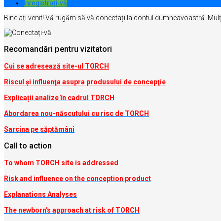
Inregistrați-vă
Bine ați venit! Vă rugăm să vă conectați la contul dumneavoastră. Mu
Recomandări pentru vizitatori
Cui se adresează site-ul TORCH
Riscul şi influenţa asupra produsului de concepţie
Explicații analize în cadrul TORCH
Abordarea nou-născutului cu risc de TORCH
Sarcina pe săptămâni
Call to action
To whom TORCH site is addressed
Risk and influence on the conception produc
t
Explanations Analyses
The newborn's approach at risk of TORCH