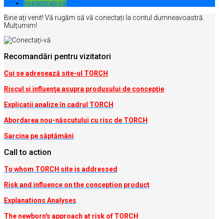
Inregistrați-vă
Bine ați venit! Vă rugăm să vă conectați la contul dumneavoastră.
Mulțumim!
Recomandări pentru vizitatori
Cui se adresează site-ul TORCH
Riscul şi influenţa asupra produsului de concepţie
Explicații analize în cadrul TORCH
Abordarea nou-născutului cu risc de TORCH
Sarcina pe săptămâni
Call to action
To whom TORCH site is addressed
Risk and influence on the conception produc
t
Explanations Analyses
The newborn's approach at risk of TORCH