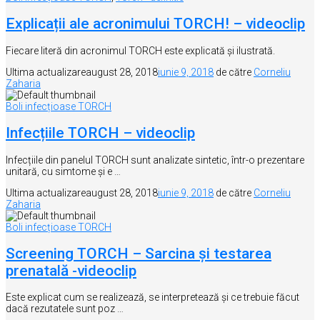
Explicații ale acronimului TORCH! – videoclip
Fiecare literă din acronimul TORCH este explicată și ilustrată.
Ultima actualizare
august 28, 2018
iunie 9, 2018
de către
Corneliu
Zaharia
Boli infecțioase TORCH
Infecțiile TORCH – videoclip
Infecțiile din panelul TORCH sunt analizate sintetic, într-o prezentare
unitară, cu simtome și e …
Ultima actualizare
august 28, 2018
iunie 9, 2018
de către
Corneliu
Zaharia
Boli infecțioase TORCH
Screening TORCH – Sarcina și testarea
prenatală -videoclip
Este explicat cum se realizează, se interpretează și ce trebuie făcut
dacă rezutatele sunt poz …