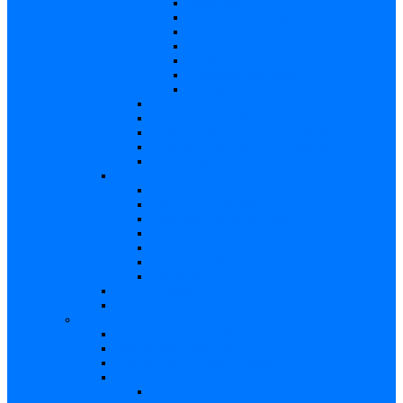
Descriere
Incidenţa, prevalenţa
Contaminare
Incubaţie, contagiozitate
Profilaxie
Naşterea, alăptarea
Bibliografie
infecția HIV/SIDA – in extenso
Parvovirusul B19 – in extenso
Streptococii de grup B – in extenso
Infecţia gonococică – in extenso
Virusul Zika – in extenso
Rubeola – in extenso
Descriere
Incidenţa, prevalenţa
Incubaţie, contagiozitate
Contaminare
Profilaxie (cum se previne)
Naşterea, alăptarea
Tratament
CMV – in extenso
Herpes – in extenso
Subiecte de interes
Femei care doresc să conceapă
Sarcina pe săptămâni
Calculul săptămânii de sarcină
Riscul asupra produsului de concepţie
Risc – Toxoplasmoza