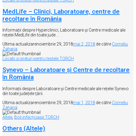
Locatii si preturi pentru testele TORCH
MedLife – Clinici, Laboratoare, centre de
recoltare în România
Informații despre Hyperclinici, Laboratoare și Centre medicale ale
rețelei MedLife din toate jude …
Ultima actualizare
noiembrie 29, 2018
mai 2, 2018
de către
Corneliu
Zaharia
Locatii si preturi pentru testele TORCH
Synevo – Laboratoare și Centre de recoltare
în România
Informații despre Laboratoare și Centre medicale ale rețelei Synevo
din toate județele țării.
Ultima actualizare
noiembrie 29, 2018
mai 1, 2018
de către
Corneliu
Zaharia
Altele
,
Boli infecțioase TORCH
Others (Altele)