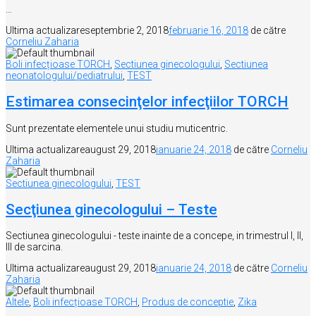
…
Ultima actualizare
septembrie 2, 2018
februarie 16, 2018
de către
Corneliu Zaharia
Boli infecțioase TORCH
,
Sectiunea ginecologului
,
Sectiunea
neonatologului/pediatrului
,
TEST
Estimarea consecinţelor infecţiilor TORCH
Sunt prezentate elementele unui studiu muticentric.
Ultima actualizare
august 29, 2018
ianuarie 24, 2018
de către
Corneliu
Zaharia
Sectiunea ginecologului
,
TEST
Secţiunea ginecologului – Teste
Sectiunea ginecologului - teste inainte de a concepe, in trimestrul I, II,
III de sarcina.
Ultima actualizare
august 29, 2018
ianuarie 24, 2018
de către
Corneliu
Zaharia
Altele
,
Boli infecțioase TORCH
,
Produs de conceptie
,
Zika