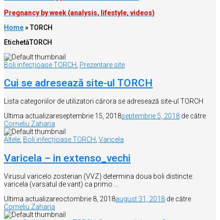
Pregnancy by week (analysis, lifestyle, videos)
Home
»
TORCH
Etichetă
TORCH
Boli infecțioase TORCH
,
Prezentare site
Cui se adresează site-ul TORCH
Lista categoriilor de utilizatori cărora se adresează site-ul TORCH
Ultima actualizare
septembrie 15, 2018
septembrie 5, 2018
de către
Corneliu Zaharia
Altele
,
Boli infecțioase TORCH
,
Varicela
Varicela – in extenso_vechi
Virusul varicelo zosterian (VVZ) determina doua boli distincte:
varicela (varsatul de vant) ca primo …
Ultima actualizare
octombrie 8, 2018
august 31, 2018
de către
Corneliu Zaharia