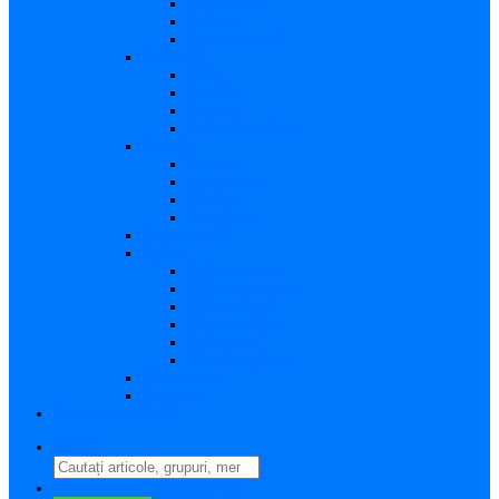
Vizualizare
Editare
Poza de profil
Notificări
Citite
Necitite
Sortare
Acțiuni multiple
Mesaje
Primite
Importante
Trimise
Mesaj nou
Conversația
Fișiere
Fișierele mele
Fișiere partajate
Editare fișier
Căutare fișier
Fișier nou
Situație fișiere
Directoare
Ștergere
Comutator limbă
search
perm_identity
Conectați-vă