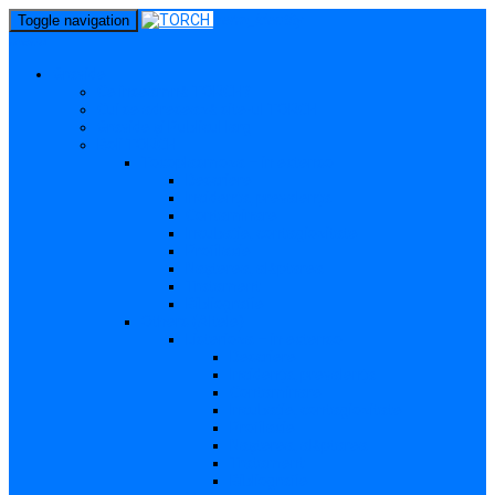
perm_identity
Toggle navigation
menu
Gravide
Ce înseamnă TORCH?
Cui se adresează site-ul TORCH
Gravide și Publicul larg
Boli TORCH
Toxoplasmoza – in extenso
Descriere
Incidența, prevalența
Contaminare
Incubație, contagiozitate
Profilaxie
Nașterea, alăptarea
Tratament
Bibliografie
Others (Altele)
Listerioza – in extenso
Descriere
Incidența, prevalența
Contaminare
Incubație, contagiozitate
Profilaxie
Nașterea, alăptarea
Tratament
Bibliografie