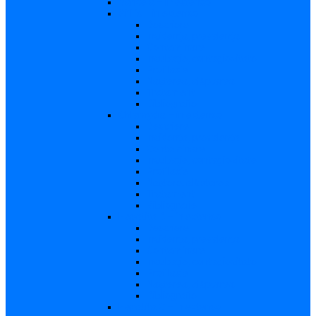
Varicela – in extenso
Sifilis – in extenso
Descriere
Incidenţa, prevalenţa
Contaminare
Incubaţie, contagiozitate
Profilaxie
Naşterea, alăptarea
Tratament
Bibliografie
Chlamydia – in extenso
Descriere
Incidența, prevalența
Contaminare
Incubație, contagiozitate
Profilaxie
Naştere, alăptarea
Tratament
Bibliografie
Hepatita B – in extenso
Descriere
Incidența, prevalența
Contaminare
Incubaţie, contagiozitate
Profilaxie
Naşterea, alăptarea
Bibliografie
Hepatita C – in extenso