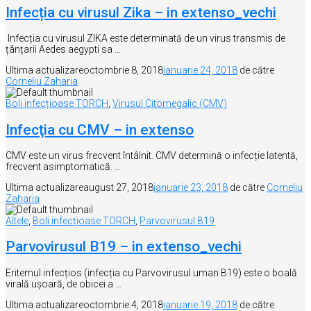
Infecția cu virusul Zika – in extenso_vechi
Infecția cu virusul ZIKA este determinată de un virus transmis de
țânțarii Aedes aegypti sa …
Ultima actualizare
octombrie 8, 2018
ianuarie 24, 2018
de către
Corneliu Zaharia
Boli infecțioase TORCH
,
Virusul Citomegalic (CMV)
Infecţia cu CMV – in extenso
CMV este un virus frecvent întâlnit. CMV determină o infecție latentă,
frecvent asimptomatică. …
Ultima actualizare
august 27, 2018
ianuarie 23, 2018
de către
Corneliu
Zaharia
Altele
,
Boli infecțioase TORCH
,
Parvovirusul B19
Parvovirusul B19 – in extenso_vechi
Eritemul infecțios (infecția cu Parvovirusul uman B19) este o boală
virală ușoară, de obicei a …
Ultima actualizare
octombrie 4, 2018
ianuarie 19, 2018
de către