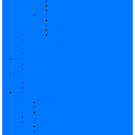
Caracteristici – Rubeola congenitală
Caracteristici – CMV
Caracteristici – Herpes
Nou-născut – Infecție congenitală
Manifestări clinice
Evaluarea specifică
Evaluarea inițială
Manifestări clinice specifice
Algoritmi de diagnostic
Consecinţele infecţiilor TORCH
Documente
Baza de cunoștințe
Părinți
Copii cu TORCH
Fundația CMV (SUA)
Contul meu TORCH
Articole Favorite
Conectare
Înregistrare
Asistență
Prezentare generală a site-ului
Partea 1
Partea 2
Partea 3
Contul meu – Introducere
Contul meu
Trimiteri
Profil