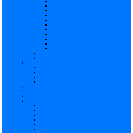
Risc – Listerioza
Risc – Sifilis
Risc – Parvovirusul B19
Risc – Varicela
Risc – Hepatita B
Risc – Hepatita C
Risc – HIV/SIDA
Risc – Streptococii de grup B
Risc – Rubeola
Risc – Virusul citomegalic
Risc – Virusul herpes simplex
Reproducere asistată
Date statistice medicale
Analize
Explicaţii analize
Locații și prețuri
Interpretare rezultate CMV
Ghid explicativ
Chestionar
Chestionar screening
Întrebări şi răspunsuri
Documentare
Cărți, cursuri, teze de doctorat, ghiduri
Prezentări
Articole medicale
Videoclipuri – TORCH
Programe Android
Aplicații – AppStore