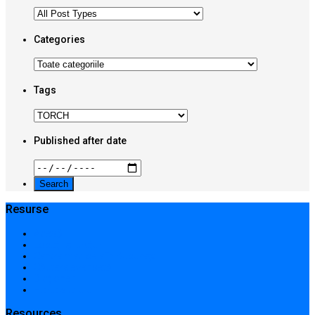
Categories
Tags
Published after date
Resurse
Acasă
Locații și prețuri
Centre medicale în București
Căutare avansată
Dicționar
Harta site-ului
Resources