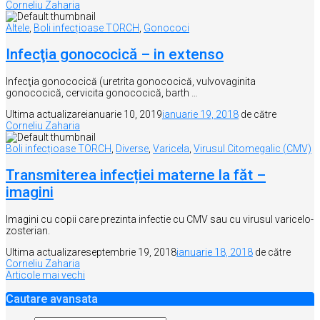
Corneliu Zaharia
Altele
,
Boli infecțioase TORCH
,
Gonococi
Infecţia gonococică – in extenso
Infecţia gonococică (uretrita gonococică, vulvovaginita
gonococică, cervicita gonococică, barth …
Ultima actualizare
ianuarie 10, 2019
ianuarie 19, 2018
de către
Corneliu Zaharia
Boli infecțioase TORCH
,
Diverse
,
Varicela
,
Virusul Citomegalic (CMV)
Transmiterea infecției materne la făt –
imagini
Imagini cu copii care prezinta infectie cu CMV sau cu virusul varicelo-
zosterian.
Ultima actualizare
septembrie 19, 2018
ianuarie 18, 2018
de către
Corneliu Zaharia
Navigare
Articole mai vechi
în
Cautare avansata
articole