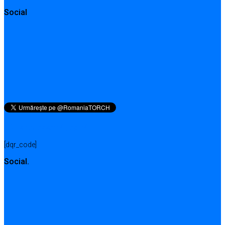
Social
QR pentru această pagină
[dqr_code]
Social.