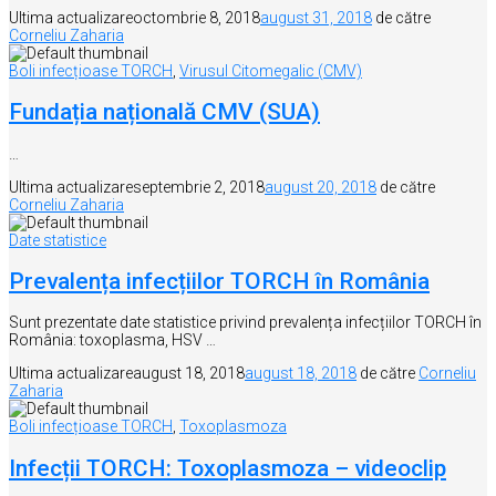
Ultima actualizare
octombrie 8, 2018
august 31, 2018
de către
Corneliu Zaharia
Boli infecțioase TORCH
,
Virusul Citomegalic (CMV)
Fundația națională CMV (SUA)
…
Ultima actualizare
septembrie 2, 2018
august 20, 2018
de către
Corneliu Zaharia
Date statistice
Prevalența infecțiilor TORCH în România
Sunt prezentate date statistice privind prevalența infecțiilor TORCH în
România: toxoplasma, HSV …
Ultima actualizare
august 18, 2018
august 18, 2018
de către
Corneliu
Zaharia
Boli infecțioase TORCH
,
Toxoplasmoza
Infecții TORCH: Toxoplasmoza – videoclip