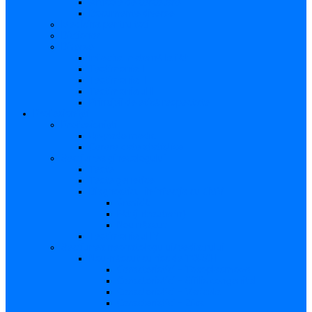
Articole de cercetare
Documente diverse
Medicina pentru toți
Dicționar
Diverse
Infecția maternă la făt
Testimonial I
Testimonial II
Testimonialul III
Principii de etică respectate
Profesioniști
Profesioniști
Upgrade medic
Cerere date statistice
Secţiunea ginecologului
Teste
Teste genetice
Diagnosticul în infecţia cu CMV
Gravidă
Făt (intrauterin)
Nou născut
Testimonialul IV
Secțiunea neonatologului/pediatrului
Nou-născut cu risc de TORCH
Caracteristici – Toxoplasmoza
Caracteristici – Sifilis congenital
Caracteristici – Varicela
Caracteristici – Zika