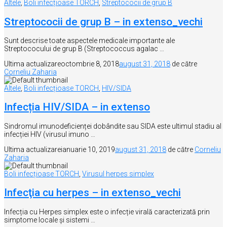
Altele
,
Boli infecțioase TORCH
,
Streptococii de grup B
Streptococii de grup B – in extenso_vechi
Sunt descrise toate aspectele medicale importante ale
Streptococului de grup B (Streptococcus agalac …
Ultima actualizare
octombrie 8, 2018
august 31, 2018
de către
Corneliu Zaharia
Altele
,
Boli infecțioase TORCH
,
HIV/SIDA
Infecția HIV/SIDA – in extenso
Sindromul imunodeficienței dobândite sau SIDA este ultimul stadiu al
infecției HIV (virusul imuno …
Ultima actualizare
ianuarie 10, 2019
august 31, 2018
de către
Corneliu
Zaharia
Boli infecțioase TORCH
,
Virusul herpes simplex
Infecţia cu herpes – in extenso_vechi
Infecția cu Herpes simplex este o infecție virală caracterizată prin
simptome locale și sistemi …