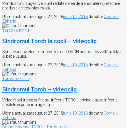
Prin ilustrații sugestive, sunt redate calea de transmitere și efectele
produse de toxoplasmoză. …
Ultima actualizare
august 27, 2018
iunie 11, 2018
de către
Corneliu
Zaharia
Torch - definitie
Sindromul Torch la copii – videoclip
Sunt descrise efectele infecțiilor cu TORCH asupra dezvoltării fetale
și bebelușului.
Ultima actualizare
august 22, 2018
iunie 10, 2018
de către
Corneliu
Zaharia
Torch - definitie
Sindromul Torch – videoclip
Videoclipul tratează fiecare infecție TORCH privind cauza infecției,
efectele expunerii la agentu …
Ultima actualizare
august 27, 2018
iunie 10, 2018
de către
Corneliu
Zaharia
Boli infecțioase TORCH
,
Torch - definitie