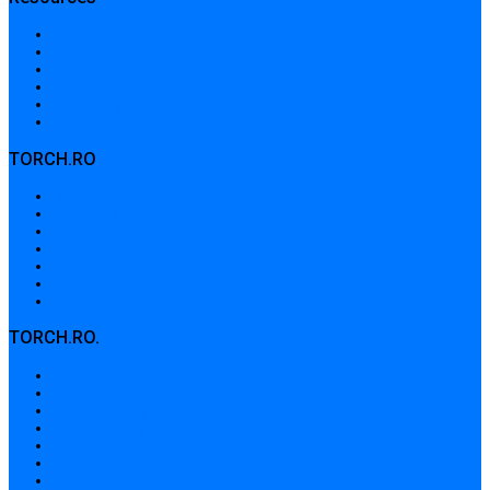
Home
Locations and prices
Medical centers in Bucharest
Advanced search
Dictionary
Sitemap
TORCH.RO
Despre noi
Termeni și condiții
Politica de confidențialitate
Politica de cookies
Contribuții
Adrese de contact
Formular de contact / Solicitare
TORCH.RO.
About Us
Terms and conditions
Privacy Policy
Cookie Policy
Contributions
Contact addresses
Contact form / Request