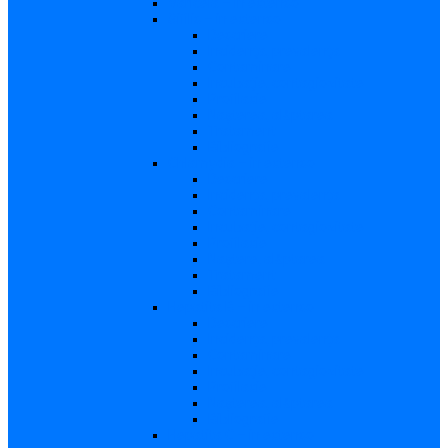
Varicela – in extenso
Sifilis – in extenso
Descriere
Incidenţa, prevalenţa
Contaminare
Incubaţie, contagiozitate
Profilaxie
Naşterea, alăptarea
Tratament
Bibliografie
Chlamydia – in extenso
Descriere
Incidența, prevalența
Contaminare
Incubație, contagiozitate
Profilaxie
Naştere, alăptarea
Tratament
Bibliografie
Hepatita B – in extenso
Descriere
Incidența, prevalența
Contaminare
Incubaţie, contagiozitate
Profilaxie
Naşterea, alăptarea
Bibliografie
Hepatita C – in extenso