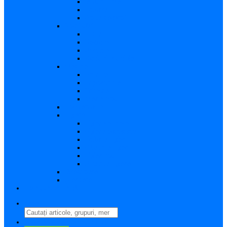
Vizualizare
Editare
Poza de profil
Notificări
Citite
Necitite
Sortare
Acțiuni multiple
Mesaje
Primite
Importante
Trimise
Mesaj nou
Conversația
Fișiere
Fișierele mele
Fișiere partajate
Editare fișier
Căutare fișier
Fișier nou
Situație fișiere
Directoare
Ștergere
Comutator limbă
search
perm_identity
Conectați-vă