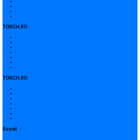
Medical centers in Bucharest
Advanced search
Dictionary
Sitemap
TORCH.RO
Despre noi
Termeni și condiții
Politica de confidențialitate
Politica de cookies
Contribuții
Adrese de contact
Formular de contact / Solicitare
TORCH.RO.
About Us
Terms and conditions
Privacy Policy
Cookie Policy
Contributions
Contact addresses
Contact form / Request
Social