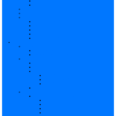
Articole de cercetare
Documente diverse
Medicina pentru toți
Dicționar
Diverse
Infecția maternă la făt
Testimonial I
Testimonial II
Testimonialul III
Principii de etică respectate
Profesioniști
Profesioniști
Upgrade medic
Cerere date statistice
Secţiunea ginecologului
Teste
Teste genetice
Diagnosticul în infecţia cu CMV
Gravidă
Făt (intrauterin)
Nou născut
Testimonialul IV
Secțiunea neonatologului/pediatrului
Nou-născut cu risc de TORCH
Caracteristici – Toxoplasmoza
Caracteristici – Sifilis congenital
Caracteristici – Varicela
Caracteristici – Zika