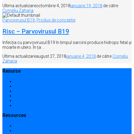
Ultima actualizare
octombrie 4, 2018
ianuarie 19, 2018
de către
Corneliu Zaharia
Parvovirusul B19
,
Produs de conceptie
Risc – Parvovirusul B19
Infecția cu parvovirusul B19 în timpul sarcinii produce hidrops fetal și
moarte in utero. În ța …
Ultima actualizare
august 27, 2018
ianuarie 4, 2018
de către
Corneliu
Zaharia
Resurse
Acasă
Locații și prețuri
Centre medicale în București
Căutare avansată
Dicționar
Harta site-ului
Resources
Home
Locations and prices