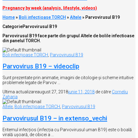
Pregnancy by week (analysis, lifestyle, videos)
Home
»
Boli infecțioase TORCH
»
Altele
»
Parvovirusul B19
Categorie
Parvovirusul B19
Parvovirusul B19 face parte din grupul Altele de bolile infectioase
din panelul TORCH.
Boli infecțioase TORCH
,
Parvovirusul B19
Parvovirus B19 – videoclip
Sunt prezentate prin animatie, imagini de citologie și scheme intuitive
problemele legate de Parvov …
Ultima actualizare
august 27, 2018
iunie 11, 2018
de către
Corneliu
Zaharia
Altele
,
Boli infecțioase TORCH
,
Parvovirusul B19
Parvovirusul B19 – in extenso_vechi
Eritemul infecțios (infecția cu Parvovirusul uman B19) este o boală
virală ușoară, de obicei a …