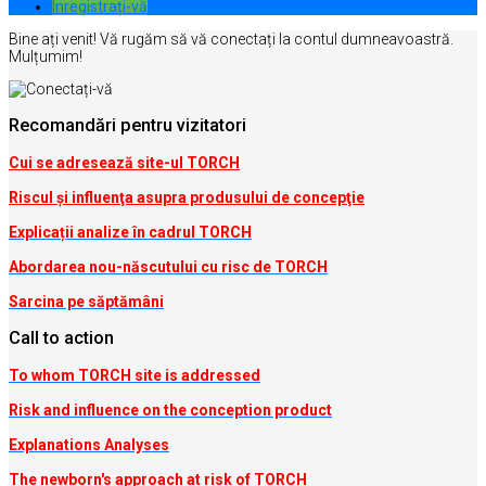
Inregistrați-vă
Bine ați venit! Vă rugăm să vă conectați la contul dumneavoastră.
Mulțumim!
Recomandări pentru vizitatori
Cui se adresează site-ul TORCH
Riscul şi influenţa asupra produsului de concepţie
Explicații analize în cadrul TORCH
Abordarea nou-născutului cu risc de TORCH
Sarcina pe săptămâni
Call to action
To whom TORCH site is addressed
Risk and influence on the conception produc
t
Explanations Analyses
The newborn's approach at risk of TORCH