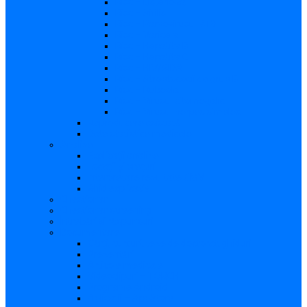
Risc – Listerioza
Risc – Sifilis
Risc – Parvovirusul B19
Risc – Varicela
Risc – Hepatita B
Risc – Hepatita C
Risc – HIV/SIDA
Risc – Streptococii de grup B
Risc – Rubeola
Risc – Virusul citomegalic
Risc – Virusul herpes simplex
Reproducere asistată
Date statistice medicale
Analize
Explicaţii analize
Locații și prețuri
Interpretare rezultate CMV
Ghid explicativ
Chestionar
Chestionar screening
Întrebări şi răspunsuri
Documentare
Cărți, cursuri, teze de doctorat, ghiduri
Prezentări
Articole medicale
Videoclipuri – TORCH
Programe Android
Aplicații – AppStore