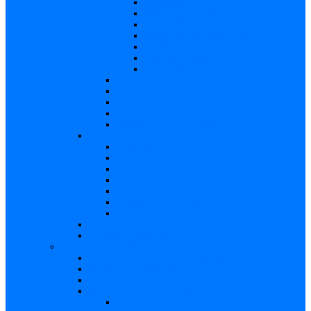
Descriere
Incidenţa, prevalenţa
Contaminare
Incubaţie, contagiozitate
Profilaxie
Naşterea, alăptarea
Bibliografie
infecția HIV/SIDA – in extenso
Parvovirusul B19 – in extenso
Streptococii de grup B – in extenso
Infecţia gonococică – in extenso
Virusul Zika – in extenso
Rubeola – in extenso
Descriere
Incidenţa, prevalenţa
Incubaţie, contagiozitate
Contaminare
Profilaxie (cum se previne)
Naşterea, alăptarea
Tratament
CMV – in extenso
Herpes – in extenso
Subiecte de interes
Femei care doresc să conceapă
Sarcina pe săptămâni
Calculul săptămânii de sarcină
Riscul asupra produsului de concepţie
Risc – Toxoplasmoza