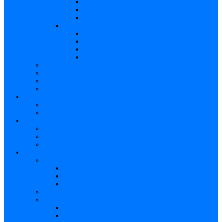
Caracteristici – Rubeola congenitală
Caracteristici – CMV
Caracteristici – Herpes
Nou-născut – Infecție congenitală
Manifestări clinice
Evaluarea specifică
Evaluarea inițială
Manifestări clinice specifice
Algoritmi de diagnostic
Consecinţele infecţiilor TORCH
Documente
Baza de cunoștințe
Părinți
Copii cu TORCH
Fundația CMV (SUA)
Contul meu TORCH
Articole Favorite
Conectare
Înregistrare
Asistență
Prezentare generală a site-ului
Partea 1
Partea 2
Partea 3
Contul meu – Introducere
Contul meu
Trimiteri
Profil