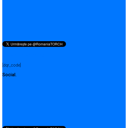
QR pentru această pagină
[dqr_code]
Social.