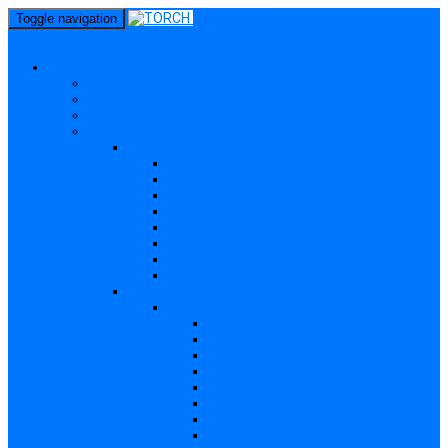
perm_identity
Toggle navigation
menu
Gravide
Ce înseamnă TORCH?
Cui se adresează site-ul TORCH
Gravide și Publicul larg
Boli TORCH
Toxoplasmoza – in extenso
Descriere
Incidența, prevalența
Contaminare
Incubație, contagiozitate
Profilaxie
Nașterea, alăptarea
Tratament
Bibliografie
Others (Altele)
Listerioza – in extenso
Descriere
Incidența, prevalența
Contaminare
Incubație, contagiozitate
Profilaxie
Nașterea, alăptarea
Tratament
Bibliografie