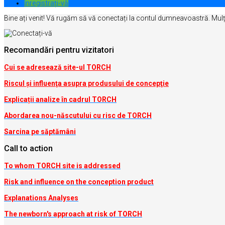
Inregistrați-vă
Bine ați venit! Vă rugăm să vă conectați la contul dumneavoastră. Mu
Recomandări pentru vizitatori
Cui se adresează site-ul TORCH
Riscul şi influenţa asupra produsului de concepţie
Explicații analize în cadrul TORCH
Abordarea nou-născutului cu risc de TORCH
Sarcina pe săptămâni
Call to action
To whom TORCH site is addressed
Risk and influence on the conception produc
t
Explanations Analyses
The newborn's approach at risk of TORCH