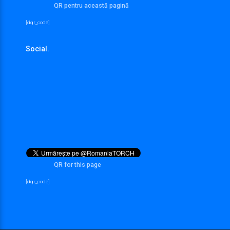
QR pentru această pagină
[dqr_code]
Social.
QR for this page
[dqr_code]