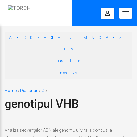
perm_identity
Togg
navig
A
B
C
D
E
F
G
H
I
J
L
M
N
O
P
R
S
T
U
V
Ge
Gl
Gr
Gen
Ges
Home
»
Dictionar
»
G
»
genotipul VHB
Analiza secvenţelor ADN ale genomului viral a condus la