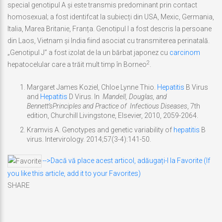
special genotipul A și este transmis predominant prin contact
homosexual; a fost identifcat la subiecți din USA, Mexic, Germania,
Italia, Marea Britanie, Franța. Genotipul I a fost descris la persoane
din Laos, Vietnam și India fiind asociat cu transmiterea perinatală.
„Genotipul J” a fost izolat de la un bărbat japonez cu
carcinom
2
hepatocelular care a trăit mult timp în Borneo
.
Margaret James Koziel, Chloe Lynne Thio.
Hepatitis
B Virus
and
Hepatitis
D Virus. In
Mandell, Douglas, and
Bennett’s
Principles and Practice of Infectious Diseases
, 7th
edition, Churchill Livingstone, Elsevier, 2010, 2059-2064.
Kramvis A. Genotypes and genetic variability of
hepatitis
B
virus. Intervirology. 2014;57(3-4):141-50.
-->Dacă vă place acest articol, adăugați-l la Favorite (If
you like this article, add it to your Favorites)
SHARE