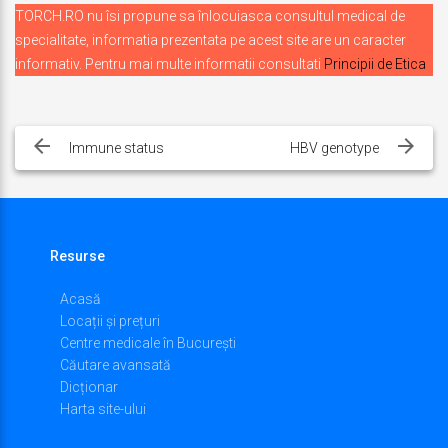
TORCH.RO nu îsi propune sa înlocuiasca consultul medical de
specialitate, informatia prezentata pe acest site are un caracter
informativ. Pentru mai multe informatii consultati
Principii de Etica
Navigare
în
Immune status
HBV genotype
articole
Resurse
Acasă
Locații și prețuri
Centre medicale în București
Căutare avansată
Dicționar
Harta site-ului