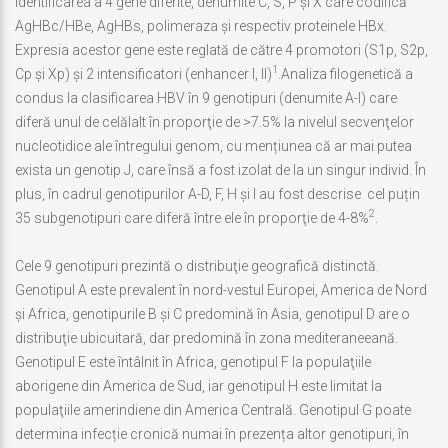
identificarea a 4 gene diferite, denumite C, S, P şi X care codifică
AgHBc/HBe, AgHBs, polimeraza şi respectiv proteinele HBx.
Expresia acestor gene este reglată de către 4 promotori (S1p, S2p,
1
Cp şi Xp) şi 2 intensificatori (enhancer I, II)
.Analiza filogenetică a
condus la clasificarea HBV în 9 genotipuri (denumite A-I) care
diferă unul de celălalt în proporţie de >7.5% la nivelul secvenţelor
nucleotidice ale întregului genom, cu mențiunea că ar mai putea
exista un genotip J, care însă a fost izolat de la un singur individ. În
plus, în cadrul genotipurilor A-D, F, H și I au fost descrise cel puțin
2
35 subgenotipuri care diferă între ele în proporţie de 4-8%
.
Cele 9 genotipuri prezintă o distribuţie geografică distinctă.
Genotipul A este prevalent în nord-vestul Europei, America de Nord
şi Africa, genotipurile B şi C predomină în Asia, genotipul D are o
distribuţie ubicuitară, dar predomină în zona mediteraneeană.
Genotipul E este întâlnit în Africa, genotipul F la populaţiile
aborigene din America de Sud, iar genotipul H este limitat la
populaţiile amerindiene din America Centrală. Genotipul G poate
determina infecție cronică numai în prezența altor genotipuri, în