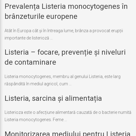
Prevalența Listeria monocytogenes în
Ultima
actualizare
iulie
brânzeturile europene
7,
2018
Atât în Europa cât și în întreaga lume, brânza a provocat erupții
importante de listerioză …
Listeria – focare, prevenție și niveluri
Ultima
actualizare
iunie
de contaminare
25,
2018
Listeria monocytogenes, membru al genului Listeria, este larg
răspândită în mediul agricol, cum …
Listeria, sarcina și alimentația
Ultima
actualizare
iunie
Listerioza este o afecțiune alimentară cauzată de o bacterie numită
25,
Listeria monocytogenes. Feme …
2018
Monitorizarea mediului pentru Listeria
Ultima