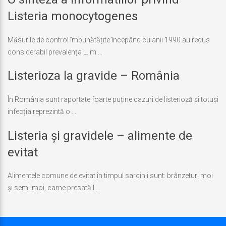
actualizare
iulie
Listeria monocytogenes
7,
2018
Măsurile de control îmbunătățite începând cu anii 1990 au redus
considerabil prevalența L. m …
Listerioza la gravide – România
Ultima
actualizare
iunie
În România sunt raportate foarte puține cazuri de listerioză și totuși
25,
infecția reprezintă o …
2018
Listeria și gravidele – alimente de
Ultima
actualizare
iulie
evitat
7,
2018
Alimentele comune de evitat în timpul sarcinii sunt: brânzeturi moi
și semi-moi, carne presată l …
Ultima
actualizare
septembrie