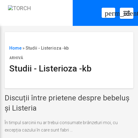
perm_ident
Togg
navig
Home
»
Studii - Listerioza -kb
ARHIVĂ
Studii - Listerioza -kb
Discuții între prietene despre bebeluș
și Listeria
În timpul sarcinii nu ar trebui consumate brânzeturi moi, cu
excepția cazului în care sunt fabri …