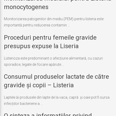
actualizare
iunie
monocytogenes
25,
2018
Monitorizarea patogenilor din mediu (PEM) pentru listeria este
importantă pentru reducerea contamin …
Proceduri pentru femeile gravide
Ultima
actualizare
iunie
presupus expuse la Liseria
25,
2018
Listerioza este predominant o afecțiune alimentară, cu cazuri
sporadice, legate de focare apărute …
Consumul produselor lactate de către
Ultima
actualizare
iunie
gravide și copii – Listeria
25,
2018
Laptele ăi produsele din lapte de la vaca, capră și oaie pot fi sursa
infecțiilor bacteriene a …
O sinteza a informatiilor privind
Ultima