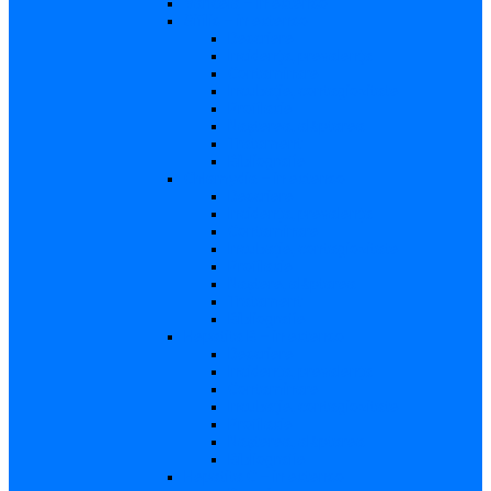
Varicela – in extenso
Sifilis – in extenso
Descriere
Incidenţa, prevalenţa
Contaminare
Incubaţie, contagiozitate
Profilaxie
Naşterea, alăptarea
Tratament
Bibliografie
Chlamydia – in extenso
Descriere
Incidența, prevalența
Contaminare
Incubație, contagiozitate
Profilaxie
Naştere, alăptarea
Tratament
Bibliografie
Hepatita B – in extenso
Descriere
Incidența, prevalența
Contaminare
Incubaţie, contagiozitate
Profilaxie
Naşterea, alăptarea
Bibliografie
Hepatita C – in extenso