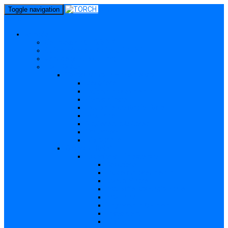
perm_identity
Toggle navigation
menu
Gravide
Ce înseamnă TORCH?
Cui se adresează site-ul TORCH
Gravide și Publicul larg
Boli TORCH
Toxoplasmoza – in extenso
Descriere
Incidența, prevalența
Contaminare
Incubație, contagiozitate
Profilaxie
Nașterea, alăptarea
Tratament
Bibliografie
Others (Altele)
Listerioza – in extenso
Descriere
Incidența, prevalența
Contaminare
Incubație, contagiozitate
Profilaxie
Nașterea, alăptarea
Tratament
Bibliografie