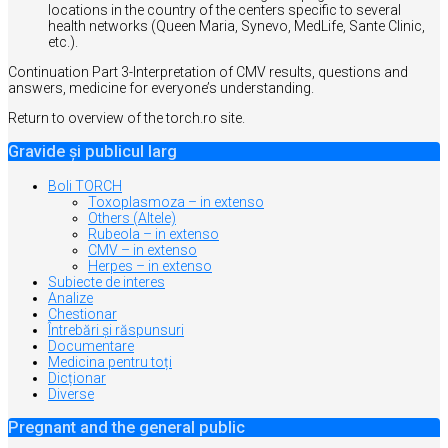
locations in the country of the centers specific to several
health networks (Queen Maria, Synevo, MedLife, Sante Clinic,
etc.).
Continuation Part 3-Interpretation of CMV results, questions and
answers, medicine for everyone’s understanding.
Return to overview of the torch.ro site.
Gravide și publicul larg
Boli TORCH
Toxoplasmoza – in extenso
Others (Altele)
Rubeola – in extenso
CMV – in extenso
Herpes – in extenso
Subiecte de interes
Analize
Chestionar
Întrebări şi răspunsuri
Documentare
Medicina pentru toți
Dicționar
Diverse
Pregnant and the general public