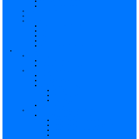
Articole de cercetare
Documente diverse
Medicina pentru toți
Dicționar
Diverse
Infecția maternă la făt
Testimonial I
Testimonial II
Testimonialul III
Principii de etică respectate
Profesioniști
Profesioniști
Upgrade medic
Cerere date statistice
Secţiunea ginecologului
Teste
Teste genetice
Diagnosticul în infecţia cu CMV
Gravidă
Făt (intrauterin)
Nou născut
Testimonialul IV
Secțiunea neonatologului/pediatrului
Nou-născut cu risc de TORCH
Caracteristici – Toxoplasmoza
Caracteristici – Sifilis congenital
Caracteristici – Varicela
Caracteristici – Zika