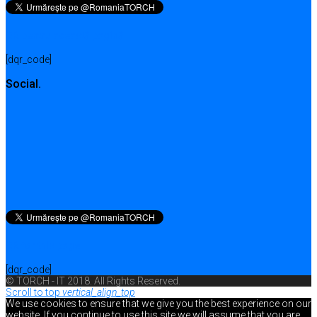
QR pentru această pagină
[dqr_code]
Social.
QR for this page
[dqr_code]
© TORCH - IT 2018. All Rights Reserved.
Scroll to top
vertical_align_top
We use cookies to ensure that we give you the best experience on our
website. If you continue to use this site we will assume that you are