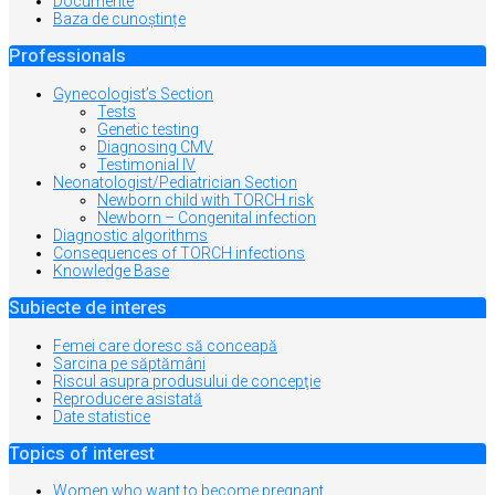
Documente
Baza de cunoștințe
Professionals
Gynecologist’s Section
Tests
Genetic testing
Diagnosing CMV
Testimonial IV
Neonatologist/Pediatrician Section
Newborn child with TORCH risk
Newborn – Congenital infection
Diagnostic algorithms
Consequences of TORCH infections
Knowledge Base
Subiecte de interes
Femei care doresc să conceapă
Sarcina pe săptămâni
Riscul asupra produsului de concepţie
Reproducere asistată
Date statistice
Topics of interest
Women who want to become pregnant