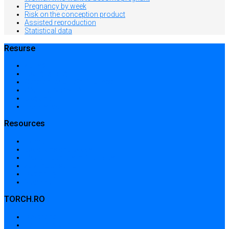
Pregnancy by week
Risk on the conception product
Assisted reproduction
Statistical data
Resurse
Acasă
Locații și prețuri
Centre medicale în București
Căutare avansată
Dicționar
Harta site-ului
Resources
Home
Locations and prices
Medical centers in Bucharest
Advanced search
Dictionary
Sitemap
TORCH.RO
Despre noi
Termeni și condiții