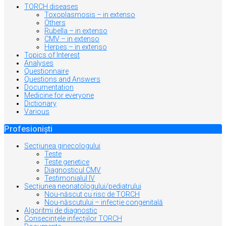
TORCH diseases
Toxoplasmosis – in extenso
Others
Rubella – in extenso
CMV – in extenso
Herpes – in extenso
Topics of Interest
Analyses
Questionnaire
Questions and Answers
Documentation
Medicine for everyone
Dictionary
Various
Profesioniști
Secţiunea ginecologului
Teste
Teste genetice
Diagnosticul CMV
Testimonialul IV
Secțiunea neonatologului/pediatrului
Nou-născut cu risc de TORCH
Nou-născutului – infecție congenitală
Algoritmi de diagnostic
Consecinţele infecţiilor TORCH