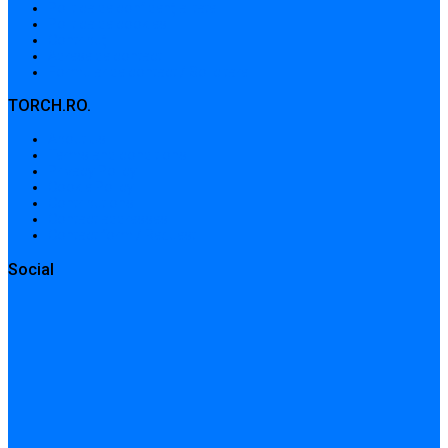
Politica de confidențialitate
Politica de cookies
Contribuții
Adrese de contact
Formular de contact / Solicitare
TORCH.RO.
About Us
Terms and conditions
Privacy Policy
Cookie Policy
Contributions
Contact addresses
Contact form / Request
Social