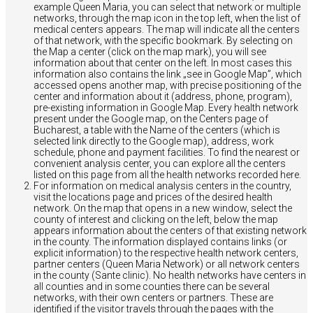
example Queen Maria, you can select that network or multiple
networks, through the map icon in the top left, when the list of
medical centers appears. The map will indicate all the centers
of that network, with the specific bookmark. By selecting on
the Map a center (click on the map mark), you will see
information about that center on the left. In most cases this
information also contains the link „see in Google Map”, which
accessed opens another map, with precise positioning of the
center and information about it (address, phone, program),
pre-existing information in Google Map. Every health network
present under the Google map, on the Centers page of
Bucharest, a table with the Name of the centers (which is
selected link directly to the Google map), address, work
schedule, phone and payment facilities. To find the nearest or
convenient analysis center, you can explore all the centers
listed on this page from all the health networks recorded here.
For information on medical analysis centers in the country,
visit the locations page and prices of the desired health
network. On the map that opens in a new window, select the
county of interest and clicking on the left, below the map
appears information about the centers of that existing network
in the county. The information displayed contains links (or
explicit information) to the respective health network centers,
partner centers (Queen Maria Network) or all network centers
in the county (Sante clinic). No health networks have centers in
all counties and in some counties there can be several
networks, with their own centers or partners. These are
identified if the visitor travels through the pages with the