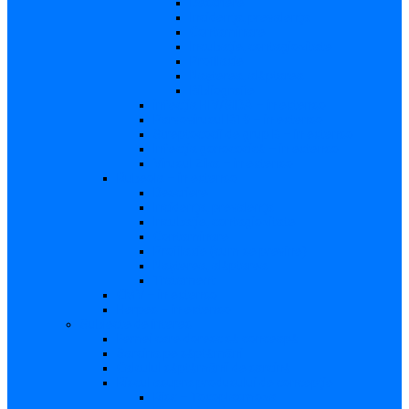
Descriere
Incidenţa, prevalenţa
Contaminare
Incubaţie, contagiozitate
Profilaxie
Naşterea, alăptarea
Bibliografie
infecția HIV/SIDA – in extenso
Parvovirusul B19 – in extenso
Streptococii de grup B – in extenso
Infecţia gonococică – in extenso
Virusul Zika – in extenso
Rubeola – in extenso
Descriere
Incidenţa, prevalenţa
Incubaţie, contagiozitate
Contaminare
Profilaxie (cum se previne)
Naşterea, alăptarea
Tratament
CMV – in extenso
Herpes – in extenso
Subiecte de interes
Femei care doresc să conceapă
Sarcina pe săptămâni
Calculul săptămânii de sarcină
Riscul asupra produsului de concepţie
Risc – Toxoplasmoza