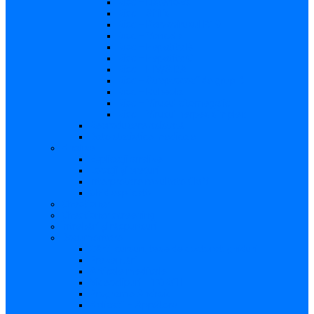
Risc – Listerioza
Risc – Sifilis
Risc – Parvovirusul B19
Risc – Varicela
Risc – Hepatita B
Risc – Hepatita C
Risc – HIV/SIDA
Risc – Streptococii de grup B
Risc – Rubeola
Risc – Virusul citomegalic
Risc – Virusul herpes simplex
Reproducere asistată
Date statistice medicale
Analize
Explicaţii analize
Locații și prețuri
Interpretare rezultate CMV
Ghid explicativ
Chestionar
Chestionar screening
Întrebări şi răspunsuri
Documentare
Cărți, cursuri, teze de doctorat, ghiduri
Prezentări
Articole medicale
Videoclipuri – TORCH
Programe Android
Aplicații – AppStore