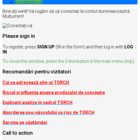
Inregistrați-vă
Bine ați venit! Vă rugăm să vă conectați la contul dumneavoastră.
Mulțumim!
Please sign in
To register, press
SIGN UP
(fill in the form) and then log in with
LOG
IN
.
To close this window, press the 3-line button in the main menu (top).
Recomandări pentru vizitatori
Cui se adresează site-ul TORCH
Riscul şi influenţa asupra produsului de concepţie
Explicații analize în cadrul TORCH
Abordarea nou-născutului cu risc de TORCH
Sarcina pe săptămâni
Call to action