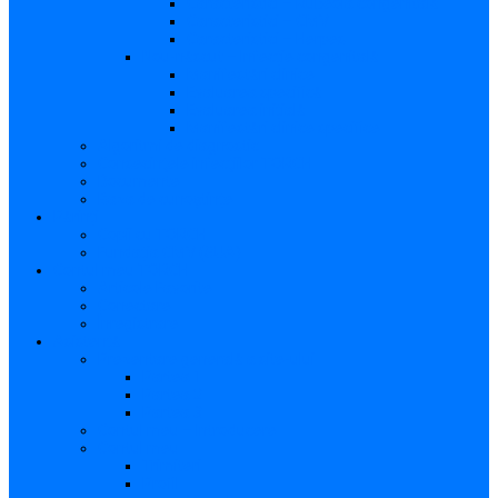
Caracteristici – Rubeola congenitală
Caracteristici – CMV
Caracteristici – Herpes
Nou-născut – Infecție congenitală
Manifestări clinice
Evaluarea specifică
Evaluarea inițială
Manifestări clinice specifice
Algoritmi de diagnostic
Consecinţele infecţiilor TORCH
Documente
Baza de cunoștințe
Părinți
Copii cu TORCH
Fundația CMV (SUA)
Contul meu TORCH
Articole Favorite
Conectare
Înregistrare
Asistență
Prezentare generală a site-ului
Partea 1
Partea 2
Partea 3
Contul meu – Introducere
Contul meu
Trimiteri
Profil