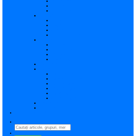
Vizualizare
Editare
Poza de profil
Notificări
Citite
Necitite
Sortare
Acțiuni multiple
Mesaje
Primite
Importante
Trimise
Mesaj nou
Conversația
Fișiere
Fișierele mele
Fișiere partajate
Editare fișier
Căutare fișier
Fișier nou
Situație fișiere
Directoare
Ștergere
Comutator limbă
search
perm_identity
Conectați-vă