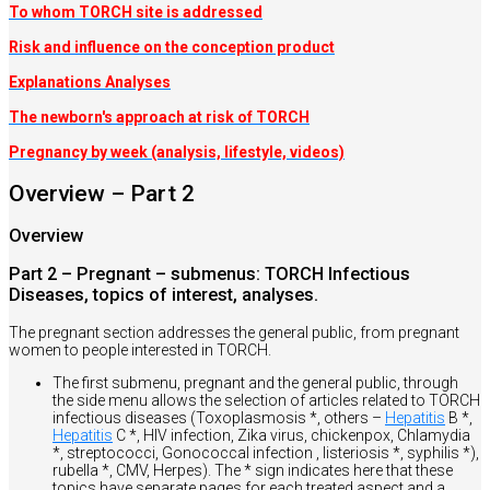
To whom TORCH site is addressed
Risk and influence on the conception produc
t
Explanations Analyses
The newborn's approach at risk of TORCH
Pregnancy by week (analysis, lifestyle, videos)
Overview – Part 2
Overview
Part 2 – Pregnant – submenus: TORCH Infectious
Diseases, topics of interest, analyses.
The pregnant section addresses the general public, from pregnant
women to people interested in TORCH.
The first submenu, pregnant and the general public, through
the side menu allows the selection of articles related to TORCH
infectious diseases (Toxoplasmosis *, others –
Hepatitis
B *,
Hepatitis
C *, HIV infection, Zika virus, chickenpox, Chlamydia
*, streptococci, Gonococcal infection , listeriosis *, syphilis *),
rubella *, CMV, Herpes). The * sign indicates here that these
topics have separate pages for each treated aspect and a