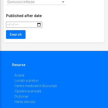
Published after date
Resurse
Acasă
Locații și prețuri
Centre medicale în București
Căutare avansată
Dicționar
Harta site-ului