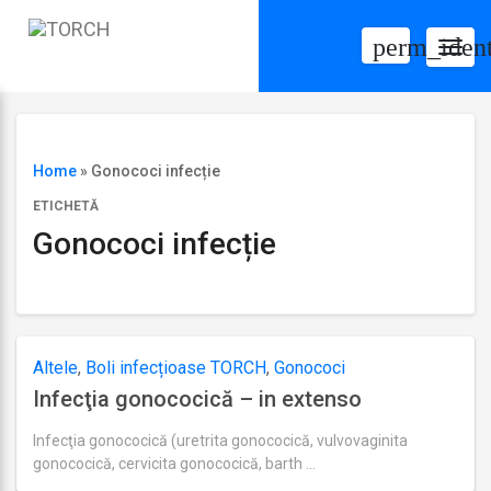
perm_ident
Togg
navig
Home
»
Gonococi infecție
ETICHETĂ
Gonococi infecție
Altele
,
Boli infecțioase TORCH
,
Gonococi
Infecţia gonococică – in extenso
Infecţia gonococică (uretrita gonococică, vulvovaginita
gonococică, cervicita gonococică, barth …
Ultima