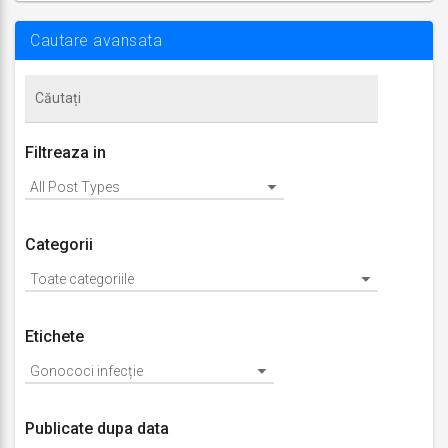
actualizare
ianuarie
10,
Cautare avansata
2019
Filtreaza in
Categorii
Etichete
Publicate dupa data