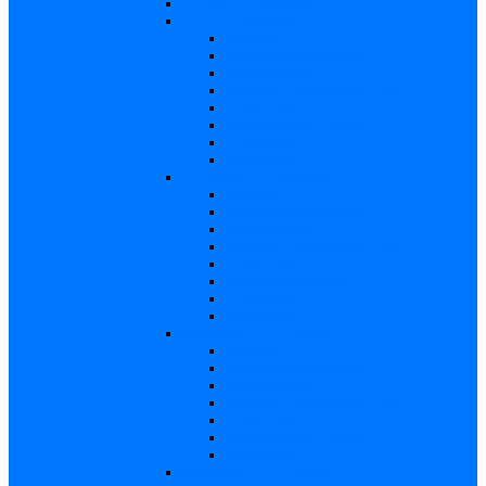
Varicela – in extenso
Sifilis – in extenso
Descriere
Incidenţa, prevalenţa
Contaminare
Incubaţie, contagiozitate
Profilaxie
Naşterea, alăptarea
Tratament
Bibliografie
Chlamydia – in extenso
Descriere
Incidența, prevalența
Contaminare
Incubație, contagiozitate
Profilaxie
Naştere, alăptarea
Tratament
Bibliografie
Hepatita B – in extenso
Descriere
Incidența, prevalența
Contaminare
Incubaţie, contagiozitate
Profilaxie
Naşterea, alăptarea
Bibliografie
Hepatita C – in extenso