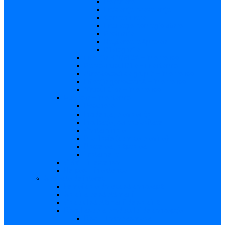
Descriere
Incidenţa, prevalenţa
Contaminare
Incubaţie, contagiozitate
Profilaxie
Naşterea, alăptarea
Bibliografie
infecția HIV/SIDA – in extenso
Parvovirusul B19 – in extenso
Streptococii de grup B – in extenso
Infecţia gonococică – in extenso
Virusul Zika – in extenso
Rubeola – in extenso
Descriere
Incidenţa, prevalenţa
Incubaţie, contagiozitate
Contaminare
Profilaxie (cum se previne)
Naşterea, alăptarea
Tratament
CMV – in extenso
Herpes – in extenso
Subiecte de interes
Femei care doresc să conceapă
Sarcina pe săptămâni
Calculul săptămânii de sarcină
Riscul asupra produsului de concepţie
Risc – Toxoplasmoza