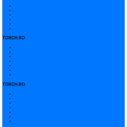
Home
Locations and prices
Medical centers in Bucharest
Advanced search
Dictionary
Sitemap
TORCH.RO
Despre noi
Termeni și condiții
Politica de confidențialitate
Politica de cookies
Contribuții
Adrese de contact
Formular de contact / Solicitare
TORCH.RO.
About Us
Terms and conditions
Privacy Policy
Cookie Policy
Contributions
Contact addresses
Contact form / Request