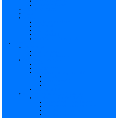
Articole de cercetare
Documente diverse
Medicina pentru toți
Dicționar
Diverse
Infecția maternă la făt
Testimonial I
Testimonial II
Testimonialul III
Principii de etică respectate
Profesioniști
Profesioniști
Upgrade medic
Cerere date statistice
Secţiunea ginecologului
Teste
Teste genetice
Diagnosticul în infecţia cu CMV
Gravidă
Făt (intrauterin)
Nou născut
Testimonialul IV
Secțiunea neonatologului/pediatrului
Nou-născut cu risc de TORCH
Caracteristici – Toxoplasmoza
Caracteristici – Sifilis congenital
Caracteristici – Varicela
Caracteristici – Zika