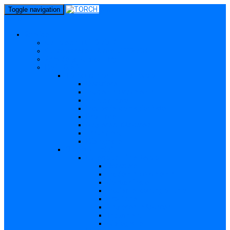
perm_identity
Toggle navigation
menu
Gravide
Ce înseamnă TORCH?
Cui se adresează site-ul TORCH
Gravide și Publicul larg
Boli TORCH
Toxoplasmoza – in extenso
Descriere
Incidența, prevalența
Contaminare
Incubație, contagiozitate
Profilaxie
Nașterea, alăptarea
Tratament
Bibliografie
Others (Altele)
Listerioza – in extenso
Descriere
Incidența, prevalența
Contaminare
Incubație, contagiozitate
Profilaxie
Nașterea, alăptarea
Tratament
Bibliografie