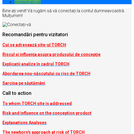
Inregistrați-vă
Bine ați venit! Vă rugăm să vă conectați la contul dumneavoastră.
Mulțumim!
Recomandări pentru vizitatori
Cui se adresează site-ul TORCH
Riscul şi influenţa asupra produsului de concepţie
Explicații analize în cadrul TORCH
Abordarea nou-născutului cu risc de TORCH
Sarcina pe săptămâni
Call to action
To whom TORCH site is addressed
Risk and influence on the conception produc
t
Explanations Analyses
The newborn's approach at risk of TORCH