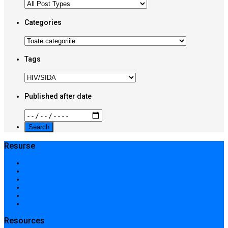
Categories
Tags
Published after date
Resurse
Acasă
Locații și prețuri
Centre medicale în București
Căutare avansată
Dicționar
Harta site-ului
Resources