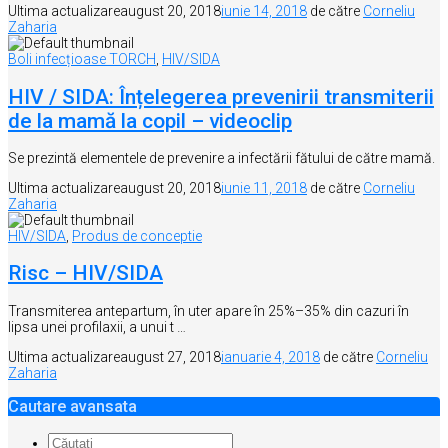
Ultima actualizare
august 20, 2018
iunie 14, 2018
de către
Corneliu
Zaharia
Boli infecțioase TORCH
,
HIV/SIDA
HIV / SIDA: Înțelegerea prevenirii transmiterii
de la mamă la copil – videoclip
Se prezintă elementele de prevenire a infectării fătului de către mamă.
Ultima actualizare
august 20, 2018
iunie 11, 2018
de către
Corneliu
Zaharia
HIV/SIDA
,
Produs de conceptie
Risc – HIV/SIDA
Transmiterea antepartum, în uter apare în 25%–35% din cazuri în
lipsa unei profilaxii, a unui t …
Ultima actualizare
august 27, 2018
ianuarie 4, 2018
de către
Corneliu
Zaharia
Cautare avansata