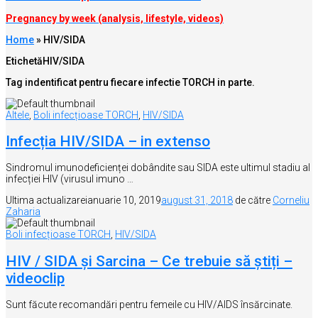
Pregnancy by week (analysis, lifestyle, videos)
Home
»
HIV/SIDA
Etichetă
HIV/SIDA
Tag indentificat pentru fiecare infectie TORCH in parte.
Altele
,
Boli infecțioase TORCH
,
HIV/SIDA
Infecția HIV/SIDA – in extenso
Sindromul imunodeficienței dobândite sau SIDA este ultimul stadiu al
infecției HIV (virusul imuno …
Ultima actualizare
ianuarie 10, 2019
august 31, 2018
de către
Corneliu
Zaharia
Boli infecțioase TORCH
,
HIV/SIDA
HIV / SIDA și Sarcina – Ce trebuie să știți –
videoclip
Sunt făcute recomandări pentru femeile cu HIV/AIDS însărcinate.