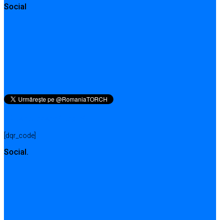
Social
QR pentru această pagină
[dqr_code]
Social.