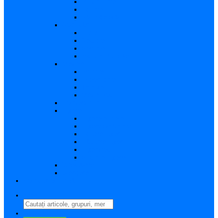
Vizualizare
Editare
Poza de profil
Notificări
Citite
Necitite
Sortare
Acțiuni multiple
Mesaje
Primite
Importante
Trimise
Mesaj nou
Conversația
Fișiere
Fișierele mele
Fișiere partajate
Editare fișier
Căutare fișier
Fișier nou
Situație fișiere
Directoare
Ștergere
Comutator limbă
search
perm_identity
Conectați-vă