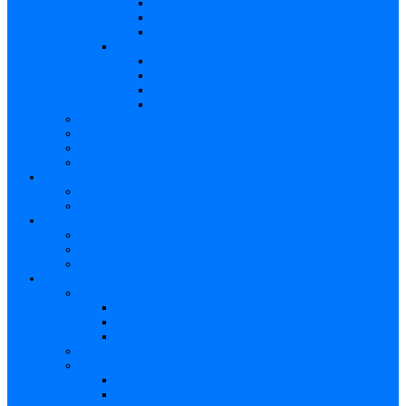
Caracteristici – Rubeola congenitală
Caracteristici – CMV
Caracteristici – Herpes
Nou-născut – Infecție congenitală
Manifestări clinice
Evaluarea specifică
Evaluarea inițială
Manifestări clinice specifice
Algoritmi de diagnostic
Consecinţele infecţiilor TORCH
Documente
Baza de cunoștințe
Părinți
Copii cu TORCH
Fundația CMV (SUA)
Contul meu TORCH
Articole Favorite
Conectare
Înregistrare
Asistență
Prezentare generală a site-ului
Partea 1
Partea 2
Partea 3
Contul meu – Introducere
Contul meu
Trimiteri
Profil