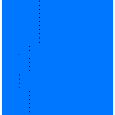
Risc – Listerioza
Risc – Sifilis
Risc – Parvovirusul B19
Risc – Varicela
Risc – Hepatita B
Risc – Hepatita C
Risc – HIV/SIDA
Risc – Streptococii de grup B
Risc – Rubeola
Risc – Virusul citomegalic
Risc – Virusul herpes simplex
Reproducere asistată
Date statistice medicale
Analize
Explicaţii analize
Locații și prețuri
Interpretare rezultate CMV
Ghid explicativ
Chestionar
Chestionar screening
Întrebări şi răspunsuri
Documentare
Cărți, cursuri, teze de doctorat, ghiduri
Prezentări
Articole medicale
Videoclipuri – TORCH
Programe Android
Aplicații – AppStore