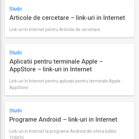
2,
Studii
2018
Articole de cercetare – link-uri in Internet
Link-uri în Internet pentru Articole de cercetare.
Ultima
actualizare
august
29,
Studii
2018
Aplicatii pentru terminale Apple –
AppStore – link-uri in Internet
Link-uri în Internet pentru aplicații pentru terminale Apple -
AppStore.
Ultima
actualizare
august
29,
Studii
2018
Programe Android – link-uri in Internet
Link-uri in Internet la programe Android din sfera bolilor
TORCH.