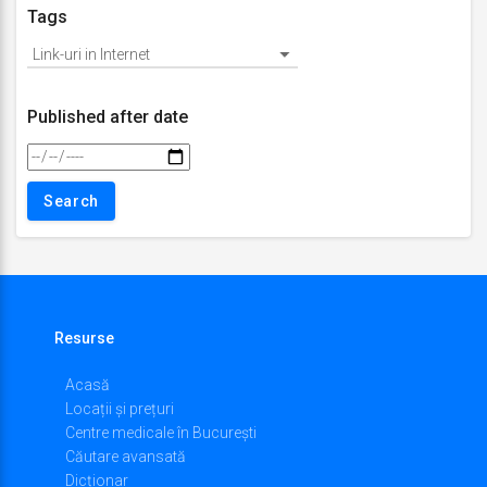
Tags
Published after date
Resurse
Acasă
Locații și prețuri
Centre medicale în București
Căutare avansată
Dicționar