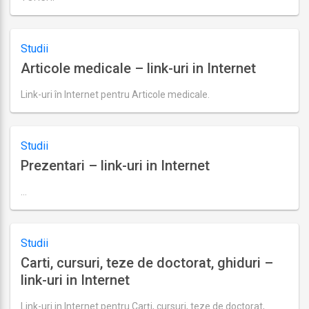
Ultima
actualizare
august
22,
Studii
2018
Articole medicale – link-uri in Internet
Link-uri în Internet pentru Articole medicale.
Ultima
actualizare
august
29,
Studii
2018
Prezentari – link-uri in Internet
…
Ultima
actualizare
august
29,
Studii
2018
Carti, cursuri, teze de doctorat, ghiduri –
link-uri in Internet
Link-uri in Internet pentru Carți, cursuri, teze de doctorat,