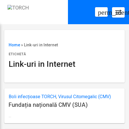
perm_ident
Togg
navig
Home
»
Link-uri in Internet
ETICHETĂ
Link-uri in Internet
Boli infecțioase TORCH
,
Virusul Citomegalic (CMV)
Fundația națională CMV (SUA)
…
Ultima
actualizare
septembrie