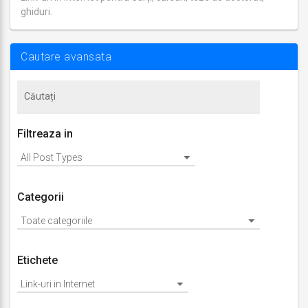
ghiduri.
Ultima
actualizare
august
29,
Cautare avansata
2018
Filtreaza in
Categorii
Etichete