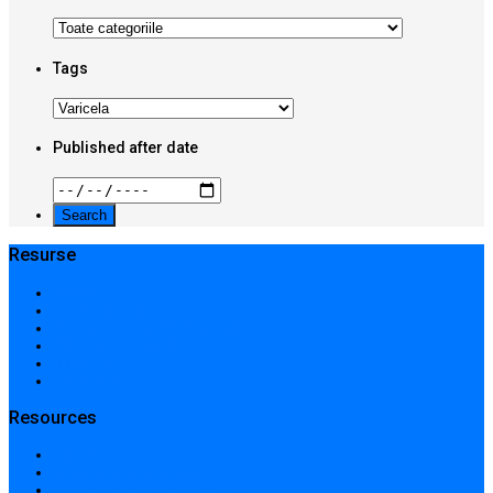
Tags
Published after date
Resurse
Acasă
Locații și prețuri
Centre medicale în București
Căutare avansată
Dicționar
Harta site-ului
Resources
Home
Locations and prices
Medical centers in Bucharest