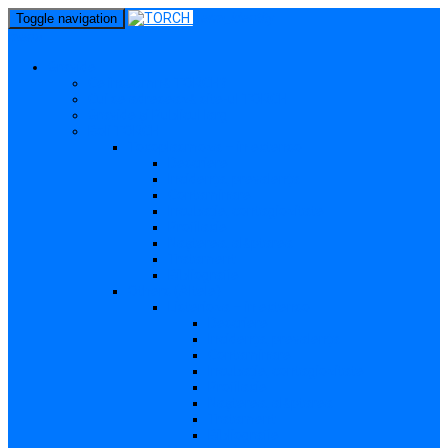
perm_identity
Toggle navigation
menu
Gravide
Ce înseamnă TORCH?
Cui se adresează site-ul TORCH
Gravide și Publicul larg
Boli TORCH
Toxoplasmoza – in extenso
Descriere
Incidența, prevalența
Contaminare
Incubație, contagiozitate
Profilaxie
Nașterea, alăptarea
Tratament
Bibliografie
Others (Altele)
Listerioza – in extenso
Descriere
Incidența, prevalența
Contaminare
Incubație, contagiozitate
Profilaxie
Nașterea, alăptarea
Tratament
Bibliografie