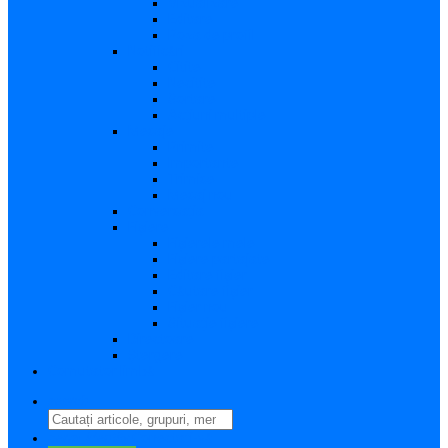
Vizualizare
Editare
Poza de profil
Notificări
Citite
Necitite
Sortare
Acțiuni multiple
Mesaje
Primite
Importante
Trimise
Mesaj nou
Conversația
Fișiere
Fișierele mele
Fișiere partajate
Editare fișier
Căutare fișier
Fișier nou
Situație fișiere
Directoare
Ștergere
Comutator limbă
search
perm_identity
Conectați-vă