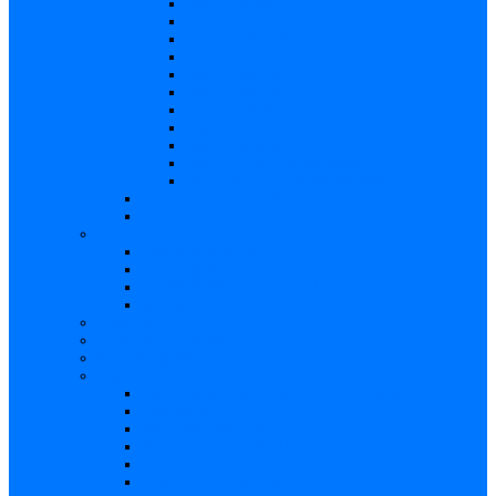
Risc – Listerioza
Risc – Sifilis
Risc – Parvovirusul B19
Risc – Varicela
Risc – Hepatita B
Risc – Hepatita C
Risc – HIV/SIDA
Risc – Streptococii de grup B
Risc – Rubeola
Risc – Virusul citomegalic
Risc – Virusul herpes simplex
Reproducere asistată
Date statistice medicale
Analize
Explicaţii analize
Locații și prețuri
Interpretare rezultate CMV
Ghid explicativ
Chestionar
Chestionar screening
Întrebări şi răspunsuri
Documentare
Cărți, cursuri, teze de doctorat, ghiduri
Prezentări
Articole medicale
Videoclipuri – TORCH
Programe Android
Aplicații – AppStore