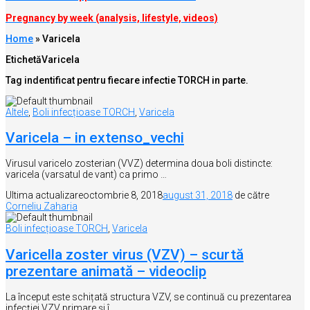
Pregnancy by week (analysis, lifestyle, videos)
Home
»
Varicela
Etichetă
Varicela
Tag indentificat pentru fiecare infectie TORCH in parte.
Altele
,
Boli infecțioase TORCH
,
Varicela
Varicela – in extenso_vechi
Virusul varicelo zosterian (VVZ) determina doua boli distincte:
varicela (varsatul de vant) ca primo …
Ultima actualizare
octombrie 8, 2018
august 31, 2018
de către
Corneliu Zaharia
Boli infecțioase TORCH
,
Varicela
Varicella zoster virus (VZV) – scurtă
prezentare animată – videoclip
La început este schițată structura VZV, se continuă cu prezentarea
infecției VZV primare și î …