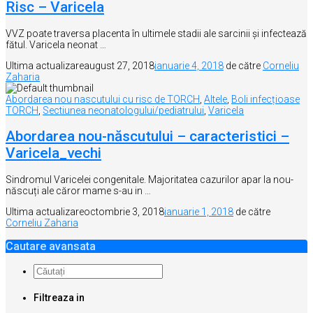
Risc – Varicela
VVZ poate traversa placenta în ultimele stadii ale sarcinii și infectează
fătul. Varicela neonat …
Ultima actualizare
august 27, 2018
ianuarie 4, 2018
de către
Corneliu
Zaharia
Abordarea nou nascutului cu risc de TORCH
,
Altele
,
Boli infecțioase
TORCH
,
Sectiunea neonatologului/pediatrului
,
Varicela
Abordarea nou-născutului – caracteristici –
Varicela_vechi
Sindromul Varicelei congenitale. Majoritatea cazurilor apar la nou-
născuți ale căror mame s-au in …
Ultima actualizare
octombrie 3, 2018
ianuarie 1, 2018
de către
Corneliu Zaharia
Cautare avansata
Filtreaza in