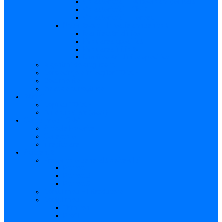
Caracteristici – Rubeola congenitală
Caracteristici – CMV
Caracteristici – Herpes
Nou-născut – Infecție congenitală
Manifestări clinice
Evaluarea specifică
Evaluarea inițială
Manifestări clinice specifice
Algoritmi de diagnostic
Consecinţele infecţiilor TORCH
Documente
Baza de cunoștințe
Părinți
Copii cu TORCH
Fundația CMV (SUA)
Contul meu TORCH
Articole Favorite
Conectare
Înregistrare
Asistență
Prezentare generală a site-ului
Partea 1
Partea 2
Partea 3
Contul meu – Introducere
Contul meu
Trimiteri
Profil