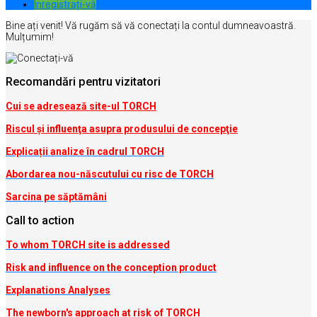
Inregistrați-vă
Bine ați venit! Vă rugăm să vă conectați la contul dumneavoastră.
Mulțumim!
Recomandări pentru vizitatori
Cui se adresează site-ul TORCH
Riscul şi influenţa asupra produsului de concepţie
Explicații analize în cadrul TORCH
Abordarea nou-născutului cu risc de TORCH
Sarcina pe săptămâni
Call to action
To whom TORCH site is addressed
Risk and influence on the conception produc
t
Explanations Analyses
The newborn's approach at risk of TORCH