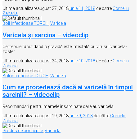
Ultima actualizare
august 27, 2018
iunie 11, 2018
de către
Corneliu
Zaharia
Boli infecțioase TORCH
,
Varicela
Varicela și sarcina – videoclip
Ce trebuie făcut dacă o gravidă este infectată cu virusul varicela-
zoster.
Ultima actualizare
august 24, 2018
iunie 10, 2018
de către
Corneliu
Zaharia
Boli infecțioase TORCH
,
Varicela
Cum se procedează dacă ai varicelă în timpul
sarcinii? – videoclip
Recomandări pentru mamele însărcinate care au varicelă.
Ultima actualizare
august 19, 2018
iunie 9, 2018
de către
Corneliu
Zaharia
Produs de conceptie
,
Varicela