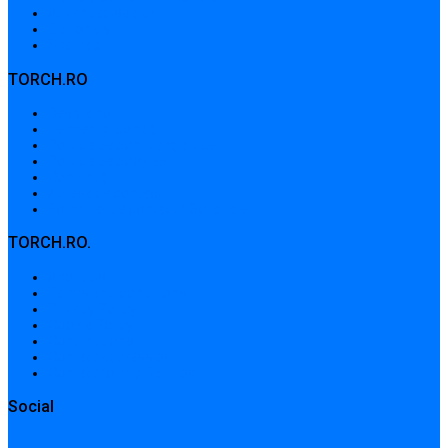
Advanced search
Dictionary
Sitemap
TORCH.RO
Despre noi
Termeni și condiții
Politica de confidențialitate
Politica de cookies
Contribuții
Adrese de contact
Formular de contact / Solicitare
TORCH.RO.
About Us
Terms and conditions
Privacy Policy
Cookie Policy
Contributions
Contact addresses
Contact form / Request
Social