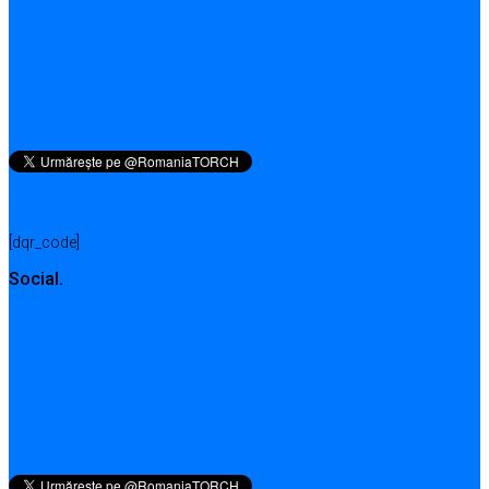
QR pentru această pagină
[dqr_code]
Social.