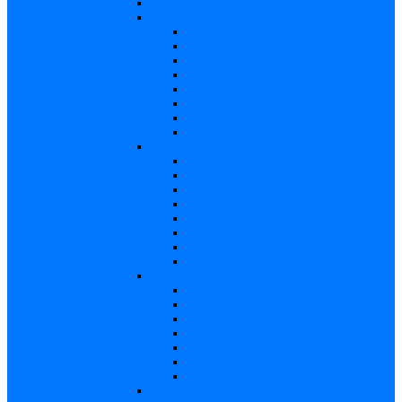
Varicela – in extenso
Sifilis – in extenso
Descriere
Incidenţa, prevalenţa
Contaminare
Incubaţie, contagiozitate
Profilaxie
Naşterea, alăptarea
Tratament
Bibliografie
Chlamydia – in extenso
Descriere
Incidența, prevalența
Contaminare
Incubație, contagiozitate
Profilaxie
Naştere, alăptarea
Tratament
Bibliografie
Hepatita B – in extenso
Descriere
Incidența, prevalența
Contaminare
Incubaţie, contagiozitate
Profilaxie
Naşterea, alăptarea
Bibliografie
Hepatita C – in extenso