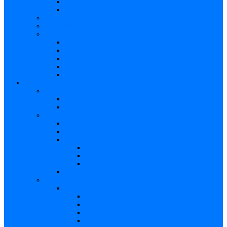
Articole de cercetare
Documente diverse
Medicina pentru toți
Dicționar
Diverse
Infecția maternă la făt
Testimonial I
Testimonial II
Testimonialul III
Principii de etică respectate
Profesioniști
Profesioniști
Upgrade medic
Cerere date statistice
Secţiunea ginecologului
Teste
Teste genetice
Diagnosticul în infecţia cu CMV
Gravidă
Făt (intrauterin)
Nou născut
Testimonialul IV
Secțiunea neonatologului/pediatrului
Nou-născut cu risc de TORCH
Caracteristici – Toxoplasmoza
Caracteristici – Sifilis congenital
Caracteristici – Varicela
Caracteristici – Zika