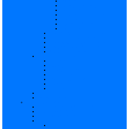
Descriere
Incidenţa, prevalenţa
Contaminare
Incubaţie, contagiozitate
Profilaxie
Naşterea, alăptarea
Bibliografie
infecția HIV/SIDA – in extenso
Parvovirusul B19 – in extenso
Streptococii de grup B – in extenso
Infecţia gonococică – in extenso
Virusul Zika – in extenso
Rubeola – in extenso
Descriere
Incidenţa, prevalenţa
Incubaţie, contagiozitate
Contaminare
Profilaxie (cum se previne)
Naşterea, alăptarea
Tratament
CMV – in extenso
Herpes – in extenso
Subiecte de interes
Femei care doresc să conceapă
Sarcina pe săptămâni
Calculul săptămânii de sarcină
Riscul asupra produsului de concepţie
Risc – Toxoplasmoza