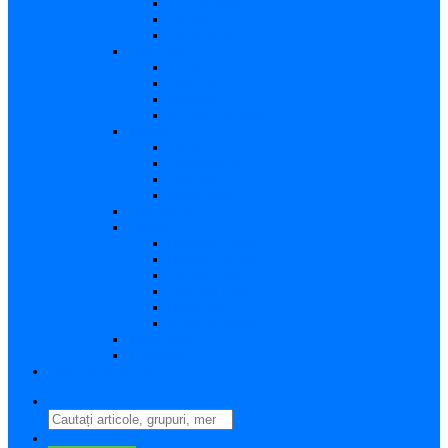
Vizualizare
Editare
Poza de profil
Notificări
Citite
Necitite
Sortare
Acțiuni multiple
Mesaje
Primite
Importante
Trimise
Mesaj nou
Conversația
Fișiere
Fișierele mele
Fișiere partajate
Editare fișier
Căutare fișier
Fișier nou
Situație fișiere
Directoare
Ștergere
Comutator limbă
search
perm_identity
Conectați-vă