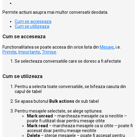
Permite actiuni asupra mai multor conversatii deodata.
Cum se acceseaza
Cum se utilizeaza
Cum se acceseaza
Functionalitatea se poate accesa din orice lista din
Mesaje
, i.e.
Primite
,
Importante
,
Trimise
.
Se selecteaza conversatiile care se doresc a fi afectate
Cum se utilizeaza
Pentru a selecta toate conversatiile, se bifeaza casuta din
capul de tabel
Se apasa butonul
Bulk actions
de sub tabel
Pentru mesajele selectate, se alege optiunea:
Mark unread
– marcheaza mesajele ca si necitite –
poate fi utilizat doar pentru mesaje citite
Mark read
– marcheaza mesajele ca si citite – poate fi
accesat doar pentru mesaje necitite
Delete
– sterge mesajele – poate fi accesat pentru