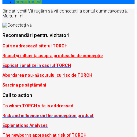
Inregistrați-vă
Bine ați venit! Vă rugăm să vă conectați la contul dumneavoastră.
Mulțumim!
Recomandări pentru vizitatori
Cui se adresează site-ul TORCH
Riscul şi influenţa asupra produsului de concepţie
Explicații analize în cadrul TORCH
Abordarea nou-născutului cu risc de TORCH
Sarcina pe săptămâni
Call to action
To whom TORCH site is addressed
Risk and influence on the conception produc
t
Explanations Analyses
The newborn's approach at risk of TORCH