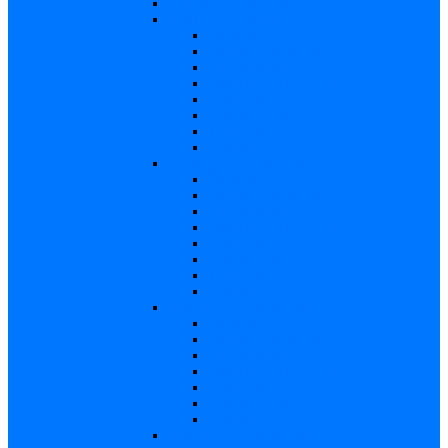
Varicela – in extenso
Sifilis – in extenso
Descriere
Incidenţa, prevalenţa
Contaminare
Incubaţie, contagiozitate
Profilaxie
Naşterea, alăptarea
Tratament
Bibliografie
Chlamydia – in extenso
Descriere
Incidența, prevalența
Contaminare
Incubație, contagiozitate
Profilaxie
Naştere, alăptarea
Tratament
Bibliografie
Hepatita B – in extenso
Descriere
Incidența, prevalența
Contaminare
Incubaţie, contagiozitate
Profilaxie
Naşterea, alăptarea
Bibliografie
Hepatita C – in extenso