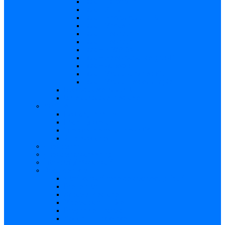
Risc – Listerioza
Risc – Sifilis
Risc – Parvovirusul B19
Risc – Varicela
Risc – Hepatita B
Risc – Hepatita C
Risc – HIV/SIDA
Risc – Streptococii de grup B
Risc – Rubeola
Risc – Virusul citomegalic
Risc – Virusul herpes simplex
Reproducere asistată
Date statistice medicale
Analize
Explicaţii analize
Locații și prețuri
Interpretare rezultate CMV
Ghid explicativ
Chestionar
Chestionar screening
Întrebări şi răspunsuri
Documentare
Cărți, cursuri, teze de doctorat, ghiduri
Prezentări
Articole medicale
Videoclipuri – TORCH
Programe Android
Aplicații – AppStore