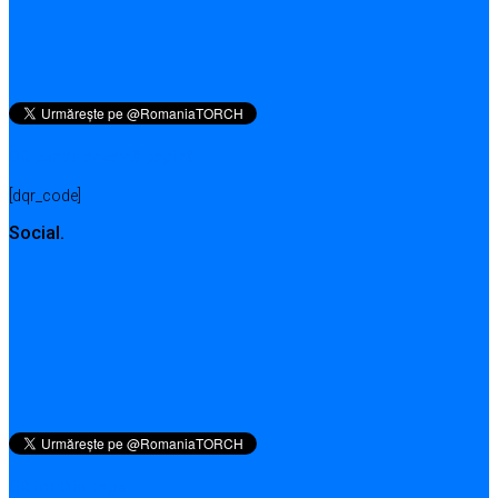
QR pentru această pagină
[dqr_code]
Social.
QR for this page