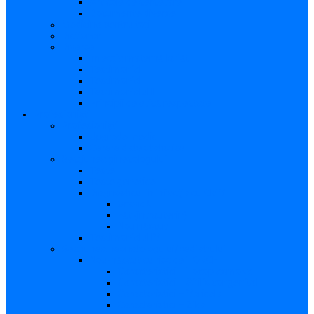
Articole de cercetare
Documente diverse
Medicina pentru toți
Dicționar
Diverse
Infecția maternă la făt
Testimonial I
Testimonial II
Testimonialul III
Principii de etică respectate
Profesioniști
Profesioniști
Upgrade medic
Cerere date statistice
Secţiunea ginecologului
Teste
Teste genetice
Diagnosticul în infecţia cu CMV
Gravidă
Făt (intrauterin)
Nou născut
Testimonialul IV
Secțiunea neonatologului/pediatrului
Nou-născut cu risc de TORCH
Caracteristici – Toxoplasmoza
Caracteristici – Sifilis congenital
Caracteristici – Varicela
Caracteristici – Zika