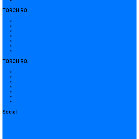
TORCH.RO
Despre noi
Termeni și condiții
Politica de confidențialitate
Politica de cookies
Contribuții
Adrese de contact
Formular de contact / Solicitare
TORCH.RO.
About Us
Terms and conditions
Privacy Policy
Cookie Policy
Contributions
Contact addresses
Contact form / Request
Social