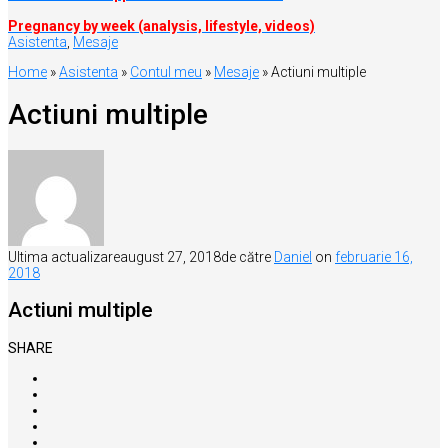
Pregnancy by week (analysis, lifestyle, videos)
Asistenta
,
Mesaje
Home
»
Asistenta
»
Contul meu
»
Mesaje
»
Actiuni multiple
Actiuni multiple
Ultima actualizare
august 27, 2018
de către
Daniel
on
februarie 16,
2018
Actiuni multiple
SHARE