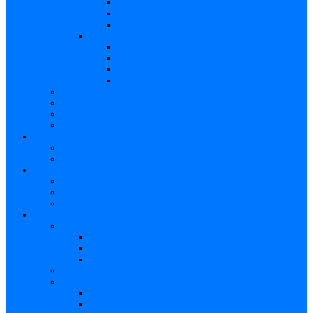
Caracteristici – Rubeola congenitală
Caracteristici – CMV
Caracteristici – Herpes
Nou-născut – Infecție congenitală
Manifestări clinice
Evaluarea specifică
Evaluarea inițială
Manifestări clinice specifice
Algoritmi de diagnostic
Consecinţele infecţiilor TORCH
Documente
Baza de cunoștințe
Părinți
Copii cu TORCH
Fundația CMV (SUA)
Contul meu TORCH
Articole Favorite
Conectare
Înregistrare
Asistență
Prezentare generală a site-ului
Partea 1
Partea 2
Partea 3
Contul meu – Introducere
Contul meu
Trimiteri
Profil