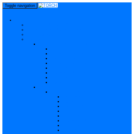
perm_identity
Toggle navigation
menu
Gravide
Ce înseamnă TORCH?
Cui se adresează site-ul TORCH
Gravide și Publicul larg
Boli TORCH
Toxoplasmoza – in extenso
Descriere
Incidența, prevalența
Contaminare
Incubație, contagiozitate
Profilaxie
Nașterea, alăptarea
Tratament
Bibliografie
Others (Altele)
Listerioza – in extenso
Descriere
Incidența, prevalența
Contaminare
Incubație, contagiozitate
Profilaxie
Nașterea, alăptarea
Tratament
Bibliografie