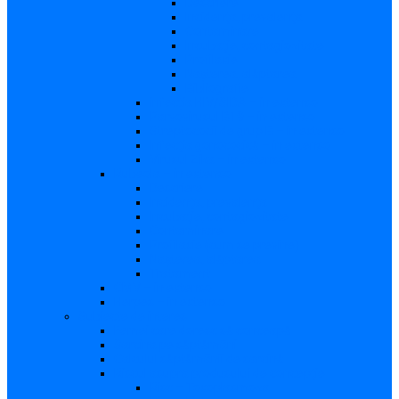
Descriere
Incidenţa, prevalenţa
Contaminare
Incubaţie, contagiozitate
Profilaxie
Naşterea, alăptarea
Bibliografie
infecția HIV/SIDA – in extenso
Parvovirusul B19 – in extenso
Streptococii de grup B – in extenso
Infecţia gonococică – in extenso
Virusul Zika – in extenso
Rubeola – in extenso
Descriere
Incidenţa, prevalenţa
Incubaţie, contagiozitate
Contaminare
Profilaxie (cum se previne)
Naşterea, alăptarea
Tratament
CMV – in extenso
Herpes – in extenso
Subiecte de interes
Femei care doresc să conceapă
Sarcina pe săptămâni
Calculul săptămânii de sarcină
Riscul asupra produsului de concepţie
Risc – Toxoplasmoza