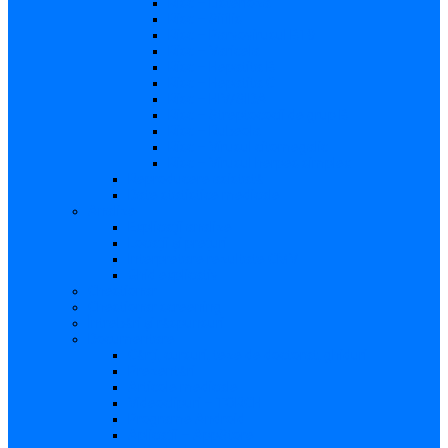
Risc – Listerioza
Risc – Sifilis
Risc – Parvovirusul B19
Risc – Varicela
Risc – Hepatita B
Risc – Hepatita C
Risc – HIV/SIDA
Risc – Streptococii de grup B
Risc – Rubeola
Risc – Virusul citomegalic
Risc – Virusul herpes simplex
Reproducere asistată
Date statistice medicale
Analize
Explicaţii analize
Locații și prețuri
Interpretare rezultate CMV
Ghid explicativ
Chestionar
Chestionar screening
Întrebări şi răspunsuri
Documentare
Cărți, cursuri, teze de doctorat, ghiduri
Prezentări
Articole medicale
Videoclipuri – TORCH
Programe Android
Aplicații – AppStore