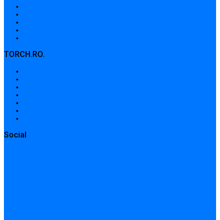
Politica de confidențialitate
Politica de cookies
Contribuții
Adrese de contact
Formular de contact / Solicitare
TORCH.RO.
About Us
Terms and conditions
Privacy Policy
Cookie Policy
Contributions
Contact addresses
Contact form / Request
Social