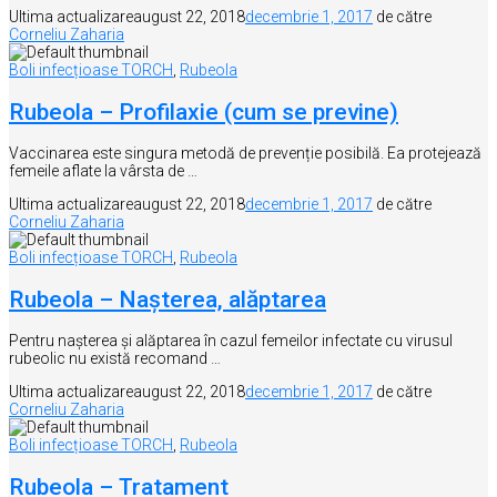
Ultima actualizare
august 22, 2018
decembrie 1, 2017
de către
Corneliu Zaharia
Boli infecțioase TORCH
,
Rubeola
Rubeola – Profilaxie (cum se previne)
Vaccinarea este singura metodă de prevenție posibilă. Ea protejează
femeile aflate la vârsta de …
Ultima actualizare
august 22, 2018
decembrie 1, 2017
de către
Corneliu Zaharia
Boli infecțioase TORCH
,
Rubeola
Rubeola – Naşterea, alăptarea
Pentru nașterea și alăptarea în cazul femeilor infectate cu virusul
rubeolic nu există recomand …
Ultima actualizare
august 22, 2018
decembrie 1, 2017
de către
Corneliu Zaharia
Boli infecțioase TORCH
,
Rubeola
Rubeola – Tratament