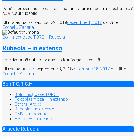
Până în prezent nu a fost identificat un tratament pentru infecția fetală
cu virusul rubeolic. …
Ultima actualizare
august 22, 2018
decembrie 1, 2017
de către
Corneliu Zaharia
Boli infecțioase TORCH
,
Rubeola
Rubeola – in extenso
Este descrisă sub toate aspectele infecția rubeolică.
Ultima actualizare
septembrie 3, 2018
octombrie 18, 2017
de către
Corneliu Zaharia
Boli T.O.R.C.H.
Boli infecțioase TORCH
Toxoplasmoza – in extenso
Others (Altele)
Rubeola – in extenso
CMV – in extenso
Herpes – in extenso
Articole Rubeola