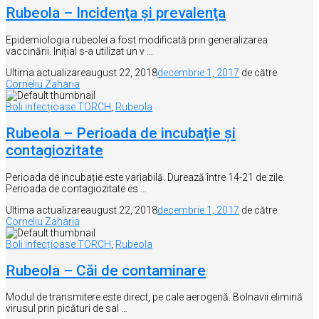
Rubeola – Incidenţa şi prevalenţa
Epidemiologia rubeolei a fost modificată prin generalizarea
vaccinării. Inițial s-a utilizat un v …
Ultima actualizare
august 22, 2018
decembrie 1, 2017
de către
Corneliu Zaharia
Boli infecțioase TORCH
,
Rubeola
Rubeola – Perioada de incubaţie şi
contagiozitate
Perioada de incubație este variabilă. Durează între 14-21 de zile.
Perioada de contagiozitate es …
Ultima actualizare
august 22, 2018
decembrie 1, 2017
de către
Corneliu Zaharia
Boli infecțioase TORCH
,
Rubeola
Rubeola – Căi de contaminare
Modul de transmitere este direct, pe cale aerogenă. Bolnavii elimină
virusul prin picături de sal …