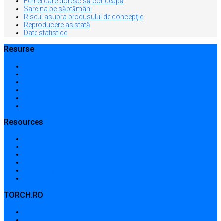
Femei care doresc să conceapă
Sarcina pe săptămâni
Riscul asupra produsului de concepţie
Reproducere asistată
Date statistice
Resurse
Acasă
Locații și prețuri
Centre medicale în București
Căutare avansată
Dicționar
Harta site-ului
Resources
Home
Locations and prices
Medical centers in Bucharest
Advanced search
Dictionary
Sitemap
TORCH.RO
Despre noi
Termeni și condiții