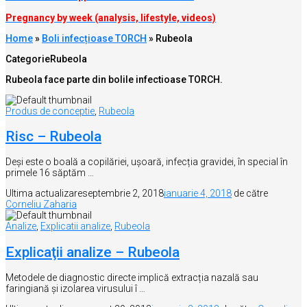
Pregnancy by week (analysis, lifestyle, videos)
Home
»
Boli infecțioase TORCH
»
Rubeola
Categorie
Rubeola
Rubeola face parte din bolile infectioase TORCH.
Produs de conceptie
,
Rubeola
Risc – Rubeola
Deși este o boală a copilăriei, ușoară, infecția gravidei, în special în
primele 16 săptăm …
Ultima actualizare
septembrie 2, 2018
ianuarie 4, 2018
de către
Corneliu Zaharia
Analize
,
Explicatii analize
,
Rubeola
Explicaţii analize – Rubeola
Metodele de diagnostic directe implică extracția nazală sau
faringiană și izolarea virusului î …