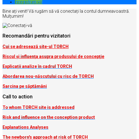
Inregistrați-vă
Bine ați venit! Vă rugăm să vă conectați la contul dumneavoastră.
Mulțumim!
Recomandări pentru vizitatori
Cui se adresează site-ul TORCH
Riscul şi influenţa asupra produsului de concepţie
Explicații analize în cadrul TORCH
Abordarea nou-născutului cu risc de TORCH
Sarcina pe săptămâni
Call to action
To whom TORCH site is addressed
Risk and influence on the conception produc
t
Explanations Analyses
The newborn's approach at risk of TORCH