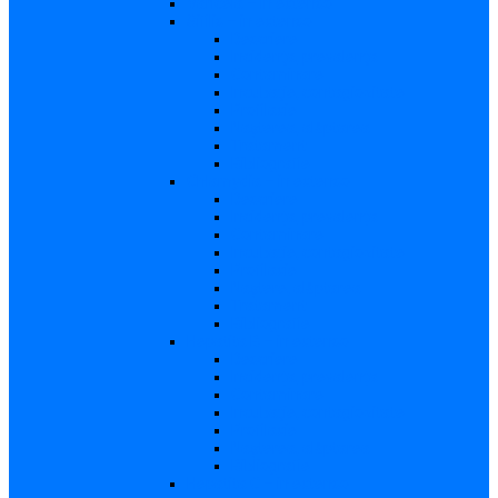
Varicela – in extenso
Sifilis – in extenso
Descriere
Incidenţa, prevalenţa
Contaminare
Incubaţie, contagiozitate
Profilaxie
Naşterea, alăptarea
Tratament
Bibliografie
Chlamydia – in extenso
Descriere
Incidența, prevalența
Contaminare
Incubație, contagiozitate
Profilaxie
Naştere, alăptarea
Tratament
Bibliografie
Hepatita B – in extenso
Descriere
Incidența, prevalența
Contaminare
Incubaţie, contagiozitate
Profilaxie
Naşterea, alăptarea
Bibliografie
Hepatita C – in extenso