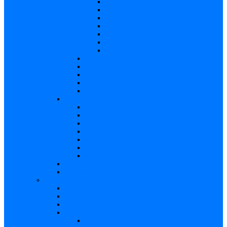
Descriere
Incidenţa, prevalenţa
Contaminare
Incubaţie, contagiozitate
Profilaxie
Naşterea, alăptarea
Bibliografie
infecția HIV/SIDA – in extenso
Parvovirusul B19 – in extenso
Streptococii de grup B – in extenso
Infecţia gonococică – in extenso
Virusul Zika – in extenso
Rubeola – in extenso
Descriere
Incidenţa, prevalenţa
Incubaţie, contagiozitate
Contaminare
Profilaxie (cum se previne)
Naşterea, alăptarea
Tratament
CMV – in extenso
Herpes – in extenso
Subiecte de interes
Femei care doresc să conceapă
Sarcina pe săptămâni
Calculul săptămânii de sarcină
Riscul asupra produsului de concepţie
Risc – Toxoplasmoza