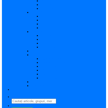
Vizualizare
Editare
Poza de profil
Notificări
Citite
Necitite
Sortare
Acțiuni multiple
Mesaje
Primite
Importante
Trimise
Mesaj nou
Conversația
Fișiere
Fișierele mele
Fișiere partajate
Editare fișier
Căutare fișier
Fișier nou
Situație fișiere
Directoare
Ștergere
Comutator limbă
search
perm_identity
Conectați-vă