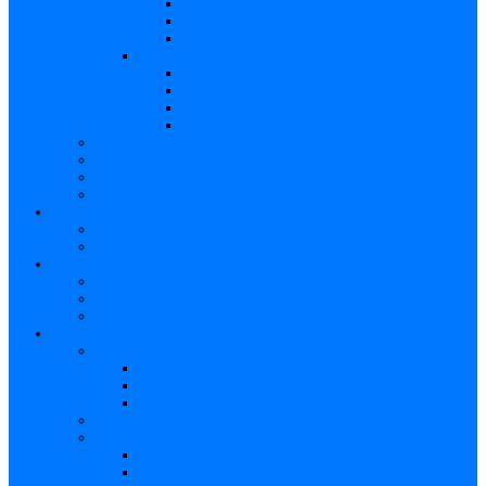
Caracteristici – Rubeola congenitală
Caracteristici – CMV
Caracteristici – Herpes
Nou-născut – Infecție congenitală
Manifestări clinice
Evaluarea specifică
Evaluarea inițială
Manifestări clinice specifice
Algoritmi de diagnostic
Consecinţele infecţiilor TORCH
Documente
Baza de cunoștințe
Părinți
Copii cu TORCH
Fundația CMV (SUA)
Contul meu TORCH
Articole Favorite
Conectare
Înregistrare
Asistență
Prezentare generală a site-ului
Partea 1
Partea 2
Partea 3
Contul meu – Introducere
Contul meu
Trimiteri
Profil