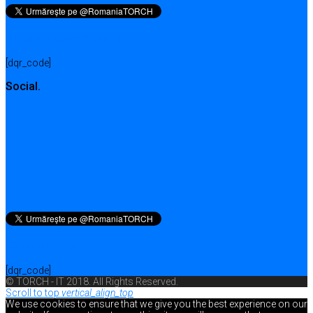
QR pentru această pagină
[dqr_code]
Social.
QR for this page
[dqr_code]
© TORCH - IT 2018. All Rights Reserved.
Scroll to top
vertical_align_top
We use cookies to ensure that we give you the best experience on our