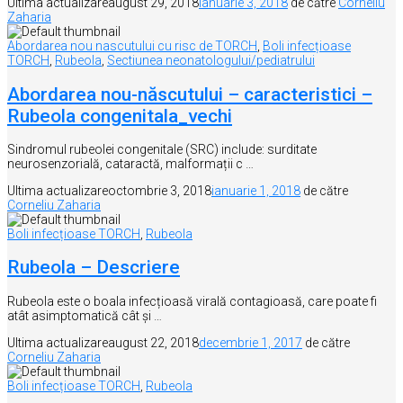
Ultima actualizare
august 29, 2018
ianuarie 3, 2018
de către
Corneliu
Zaharia
Abordarea nou nascutului cu risc de TORCH
,
Boli infecțioase
TORCH
,
Rubeola
,
Sectiunea neonatologului/pediatrului
Abordarea nou-născutului – caracteristici –
Rubeola congenitala_vechi
Sindromul rubeolei congenitale (SRC) include: surditate
neurosenzorială, cataractă, malformații c …
Ultima actualizare
octombrie 3, 2018
ianuarie 1, 2018
de către
Corneliu Zaharia
Boli infecțioase TORCH
,
Rubeola
Rubeola – Descriere
Rubeola este o boala infecțioasă virală contagioasă, care poate fi
atât asimptomatică cât și …
Ultima actualizare
august 22, 2018
decembrie 1, 2017
de către
Corneliu Zaharia
Boli infecțioase TORCH
,
Rubeola