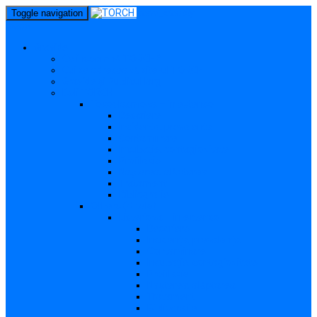
perm_identity
Toggle navigation
menu
Gravide
Ce înseamnă TORCH?
Cui se adresează site-ul TORCH
Gravide și Publicul larg
Boli TORCH
Toxoplasmoza – in extenso
Descriere
Incidența, prevalența
Contaminare
Incubație, contagiozitate
Profilaxie
Nașterea, alăptarea
Tratament
Bibliografie
Others (Altele)
Listerioza – in extenso
Descriere
Incidența, prevalența
Contaminare
Incubație, contagiozitate
Profilaxie
Nașterea, alăptarea
Tratament
Bibliografie