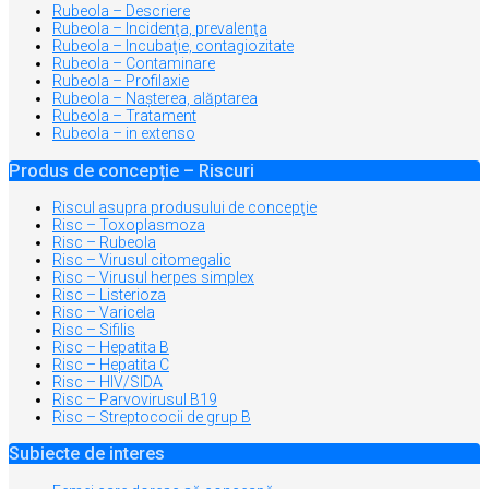
Rubeola – Descriere
Rubeola – Incidenţa, prevalenţa
Rubeola – Incubaţie, contagiozitate
Rubeola – Contaminare
Rubeola – Profilaxie
Rubeola – Naşterea, alăptarea
Rubeola – Tratament
Rubeola – in extenso
Produs de concepție – Riscuri
Riscul asupra produsului de concepţie
Risc – Toxoplasmoza
Risc – Rubeola
Risc – Virusul citomegalic
Risc – Virusul herpes simplex
Risc – Listerioza
Risc – Varicela
Risc – Sifilis
Risc – Hepatita B
Risc – Hepatita C
Risc – HIV/SIDA
Risc – Parvovirusul B19
Risc – Streptococii de grup B
Subiecte de interes