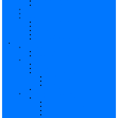
Articole de cercetare
Documente diverse
Medicina pentru toți
Dicționar
Diverse
Infecția maternă la făt
Testimonial I
Testimonial II
Testimonialul III
Principii de etică respectate
Profesioniști
Profesioniști
Upgrade medic
Cerere date statistice
Secţiunea ginecologului
Teste
Teste genetice
Diagnosticul în infecţia cu CMV
Gravidă
Făt (intrauterin)
Nou născut
Testimonialul IV
Secțiunea neonatologului/pediatrului
Nou-născut cu risc de TORCH
Caracteristici – Toxoplasmoza
Caracteristici – Sifilis congenital
Caracteristici – Varicela
Caracteristici – Zika