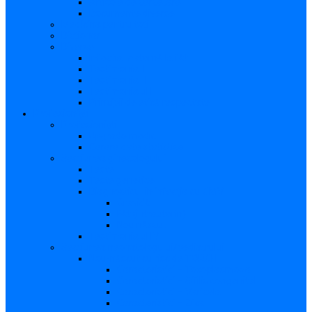
Articole de cercetare
Documente diverse
Medicina pentru toți
Dicționar
Diverse
Infecția maternă la făt
Testimonial I
Testimonial II
Testimonialul III
Principii de etică respectate
Profesioniști
Profesioniști
Upgrade medic
Cerere date statistice
Secţiunea ginecologului
Teste
Teste genetice
Diagnosticul în infecţia cu CMV
Gravidă
Făt (intrauterin)
Nou născut
Testimonialul IV
Secțiunea neonatologului/pediatrului
Nou-născut cu risc de TORCH
Caracteristici – Toxoplasmoza
Caracteristici – Sifilis congenital
Caracteristici – Varicela
Caracteristici – Zika