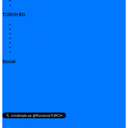
Adrese de contact
Formular de contact / Solicitare
TORCH.RO.
About Us
Terms and conditions
Privacy Policy
Cookie Policy
Contributions
Contact addresses
Contact form / Request
Social
QR pentru această pagină