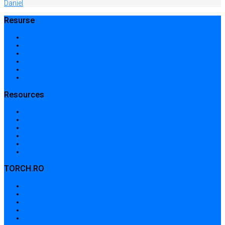
Daniel
Resurse
Acasă
Locații și prețuri
Centre medicale în București
Căutare avansată
Dicționar
Harta site-ului
Resources
Home
Locations and prices
Medical centers in Bucharest
Advanced search
Dictionary
Sitemap
TORCH.RO
Despre noi
Termeni și condiții
Politica de confidențialitate
Politica de cookies
Contribuții