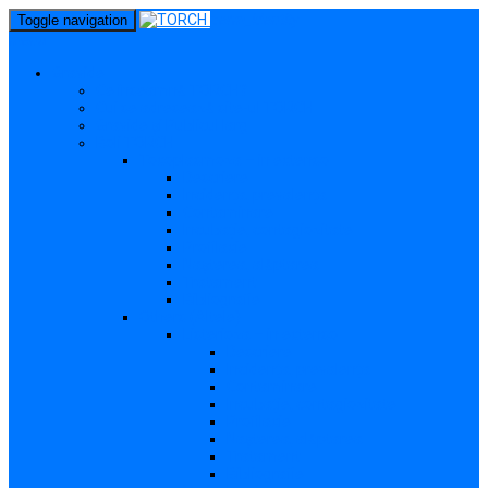
perm_identity
Toggle navigation
menu
Gravide
Ce înseamnă TORCH?
Cui se adresează site-ul TORCH
Gravide și Publicul larg
Boli TORCH
Toxoplasmoza – in extenso
Descriere
Incidența, prevalența
Contaminare
Incubație, contagiozitate
Profilaxie
Nașterea, alăptarea
Tratament
Bibliografie
Others (Altele)
Listerioza – in extenso
Descriere
Incidența, prevalența
Contaminare
Incubație, contagiozitate
Profilaxie
Nașterea, alăptarea
Tratament
Bibliografie