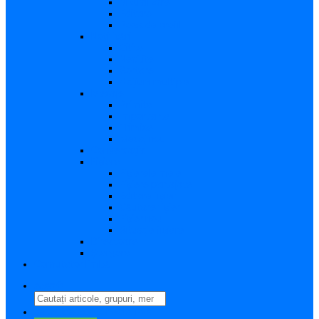
Vizualizare
Editare
Poza de profil
Notificări
Citite
Necitite
Sortare
Acțiuni multiple
Mesaje
Primite
Importante
Trimise
Mesaj nou
Conversația
Fișiere
Fișierele mele
Fișiere partajate
Editare fișier
Căutare fișier
Fișier nou
Situație fișiere
Directoare
Ștergere
Comutator limbă
search
perm_identity
Conectați-vă