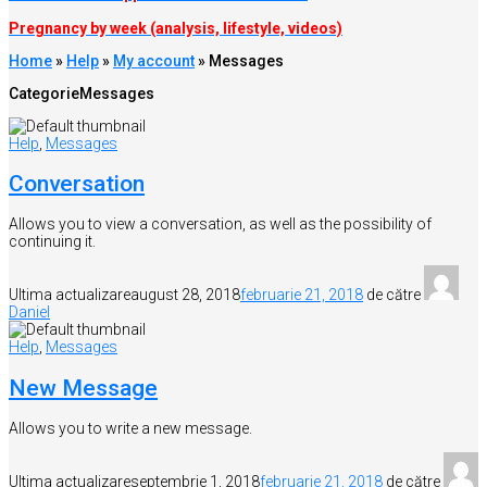
Pregnancy by week (analysis, lifestyle, videos)
Home
»
Help
»
My account
»
Messages
Categorie
Messages
Help
,
Messages
Conversation
Allows you to view a conversation, as well as the possibility of
continuing it.
Ultima actualizare
august 28, 2018
februarie 21, 2018
de către
Daniel
Help
,
Messages
New Message
Allows you to write a new message.
Ultima actualizare
septembrie 1, 2018
februarie 21, 2018
de către