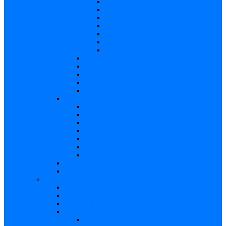
Descriere
Incidenţa, prevalenţa
Contaminare
Incubaţie, contagiozitate
Profilaxie
Naşterea, alăptarea
Bibliografie
infecția HIV/SIDA – in extenso
Parvovirusul B19 – in extenso
Streptococii de grup B – in extenso
Infecţia gonococică – in extenso
Virusul Zika – in extenso
Rubeola – in extenso
Descriere
Incidenţa, prevalenţa
Incubaţie, contagiozitate
Contaminare
Profilaxie (cum se previne)
Naşterea, alăptarea
Tratament
CMV – in extenso
Herpes – in extenso
Subiecte de interes
Femei care doresc să conceapă
Sarcina pe săptămâni
Calculul săptămânii de sarcină
Riscul asupra produsului de concepţie
Risc – Toxoplasmoza