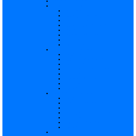
Varicela – in extenso
Sifilis – in extenso
Descriere
Incidenţa, prevalenţa
Contaminare
Incubaţie, contagiozitate
Profilaxie
Naşterea, alăptarea
Tratament
Bibliografie
Chlamydia – in extenso
Descriere
Incidența, prevalența
Contaminare
Incubație, contagiozitate
Profilaxie
Naştere, alăptarea
Tratament
Bibliografie
Hepatita B – in extenso
Descriere
Incidența, prevalența
Contaminare
Incubaţie, contagiozitate
Profilaxie
Naşterea, alăptarea
Bibliografie
Hepatita C – in extenso