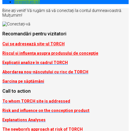
Inregistrați-vă
Bine ați venit! Vă rugăm să vă conectați la contul dumneavoastră.
Mulțumim!
Recomandări pentru vizitatori
Cui se adresează site-ul TORCH
Riscul şi influenţa asupra produsului de concepţie
Explicații analize în cadrul TORCH
Abordarea nou-născutului cu risc de TORCH
Sarcina pe săptămâni
Call to action
To whom TORCH site is addressed
Risk and influence on the conception produc
t
Explanations Analyses
The newborn's approach at risk of TORCH