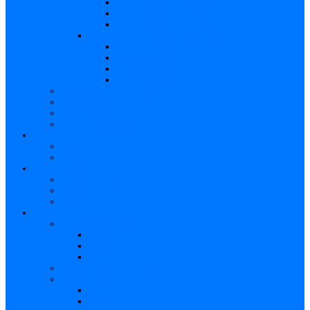
Caracteristici – Rubeola congenitală
Caracteristici – CMV
Caracteristici – Herpes
Nou-născut – Infecție congenitală
Manifestări clinice
Evaluarea specifică
Evaluarea inițială
Manifestări clinice specifice
Algoritmi de diagnostic
Consecinţele infecţiilor TORCH
Documente
Baza de cunoștințe
Părinți
Copii cu TORCH
Fundația CMV (SUA)
Contul meu TORCH
Articole Favorite
Conectare
Înregistrare
Asistență
Prezentare generală a site-ului
Partea 1
Partea 2
Partea 3
Contul meu – Introducere
Contul meu
Trimiteri
Profil