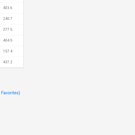
403.6
240.7
277.5
404.5
157.4
437.2
r Favorites)