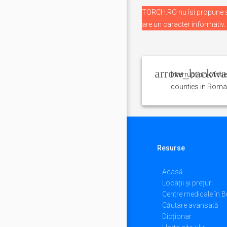
TORCH.RO nu îsi propune sa
are un caracter informativ.
Navigare
în
articole
Interruption of t
counties in Roma
Resurse
Acasă
Locații și prețuri
Centre medicale în B
Căutare avansată
Dicționar