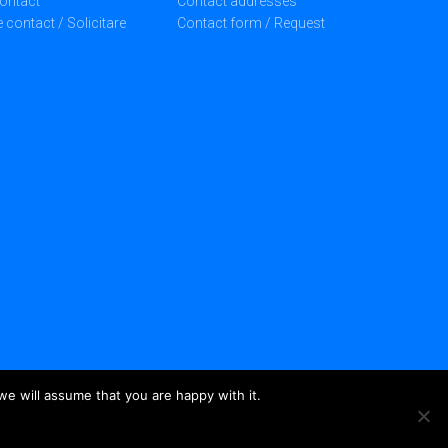
ontact
Contact addresses
 contact / Solicitare
Contact form / Request
we will assume that you are happy with it.
ved.