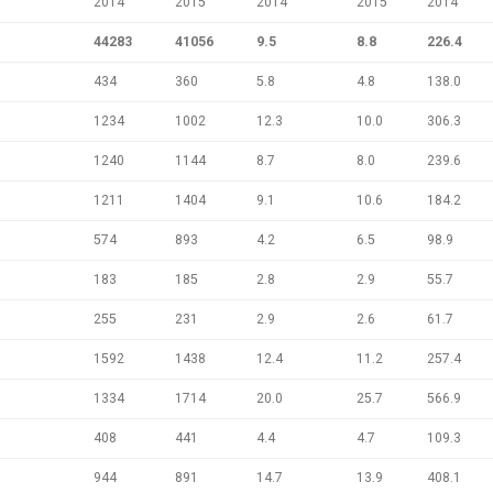
2014
2015
2014
2015
2014
44283
41056
9.5
8.8
226.4
434
360
5.8
4.8
138.0
1234
1002
12.3
10.0
306.3
1240
1144
8.7
8.0
239.6
1211
1404
9.1
10.6
184.2
574
893
4.2
6.5
98.9
183
185
2.8
2.9
55.7
255
231
2.9
2.6
61.7
1592
1438
12.4
11.2
257.4
1334
1714
20.0
25.7
566.9
408
441
4.4
4.7
109.3
944
891
14.7
13.9
408.1