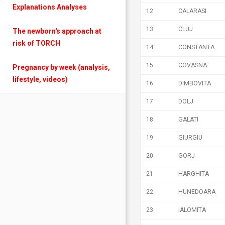
Explanations Analyses
12
CALARASI
13
CLUJ
The newborn's approach at
risk of TORCH
14
CONSTANTA
15
COVASNA
Pregnancy by week (analysis,
lifestyle, videos)
16
DIMBOVITA
17
DOLJ
18
GALATI
19
GIURGIU
20
GORJ
21
HARGHITA
22
HUNEDOARA
23
IALOMITA