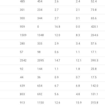
485
454
2.6
2.4
52.4
301
234
2.7
2.1
73.8
300
344
2.7
3.1
65.6
959
0
16.8
0.0
420.1
1509
1048
12.0
8.3
264.6
280
333
2.9
3.4
57.6
57
98
0.6
1.1
17.1
2542
2095
14.7
12.1
390.3
92
144
1.1
1.8
25.8
44
36
0.9
0.7
17.5
639
654
6.7
6.8
142.0
803
692
5.6
4.8
101.1
913
1150
12.6
15.9
315.8