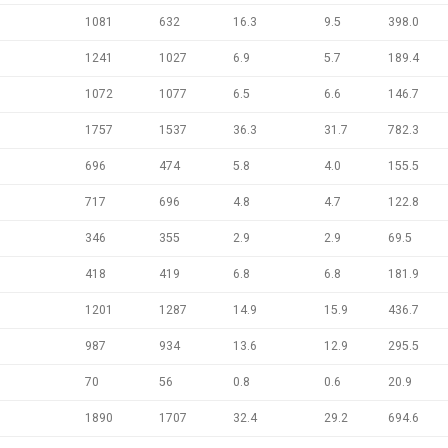
1081
632
16.3
9.5
398.0
1241
1027
6.9
5.7
189.4
1072
1077
6.5
6.6
146.7
1757
1537
36.3
31.7
782.3
696
474
5.8
4.0
155.5
717
696
4.8
4.7
122.8
346
355
2.9
2.9
69.5
418
419
6.8
6.8
181.9
1201
1287
14.9
15.9
436.7
987
934
13.6
12.9
295.5
70
56
0.8
0.6
20.9
1890
1707
32.4
29.2
694.6