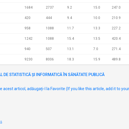
1684
2737
9.2
15.0
247.0
420
444
9.4
10.0
210.9
958
1088
11.7
13.3
227.2
1242
1088
15.4
13.5
420.4
940
507
13.1
7.0
271.4
9230
8006
18.3
15.9
489.8
 DE STATISTICĂ ȘI INFORMATICĂ ÎN SĂNĂTATE PUBLICĂ
 acest articol, adăugați-l la Favorite (If you like this article, add it to you
lă