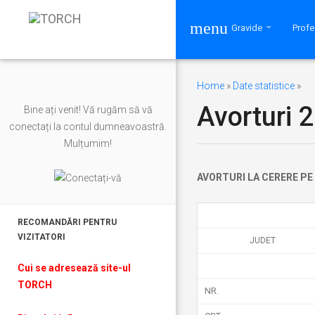
menu
Gravide
Profe
Home
»
Date statistice
»
Avorturi 
Bine ați venit! Vă rugăm să vă
conectați la contul dumneavoastră.
Mulțumim!
AVORTURI LA CERERE PE
RECOMANDĂRI PENTRU
VIZITATORI
JUDET
Cui se adresează site-ul
TORCH
NR.