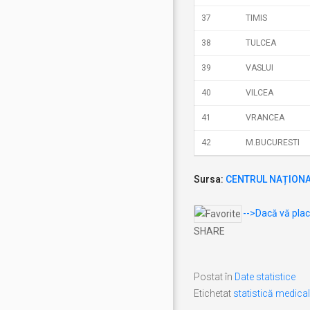
37
TIMIS
38
TULCEA
39
VASLUI
40
VILCEA
41
VRANCEA
42
M.BUCURESTI
Sursa:
CENTRUL NAȚIONAL
-->Dacă vă place
SHARE
Postat în
Date statistice
Etichetat
statistică medica