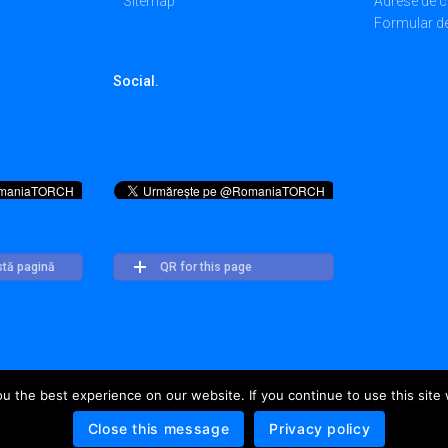
Sitemap
Adrese de c
Formular de
Social.
stă pagină
QR for this page
 the best experience on our website. If you continue to use this site 
© TORCH - IT 2018. All Rights Reser
Close this message
Privacy policy