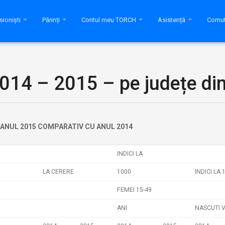
sioniști
Părinți
Contul meu TORCH
Asistență
Comut
2014 – 2015 – pe județe d
 ANUL 2015 COMPARATIV CU ANUL 2014
INDICI LA
LA CERERE
1000
INDICI LA 
FEMEI 15-49
ANI
NASCUTI V