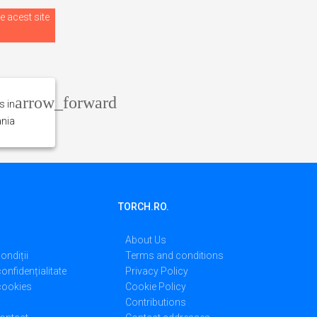
e acest site
s in
nia
TORCH.RO.
About Us
ondiții
Terms and conditions
confidențialitate
Privacy Policy
 cookies
Cookie Policy
Contributions