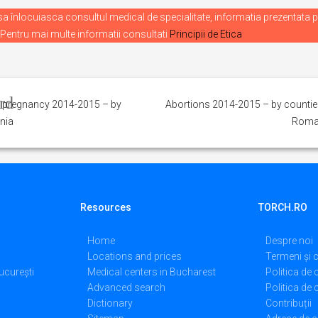
 înlocuiasca consultul medical de specialitate, informatia prezentata p
 Pentru mai multe informatii consultati
Principii de Etica
he pregnancy 2014-2015 – by
Abortions 2014-2015 – by countie
nia
Roma
Resources
TORCH.RO
Home
Despre noi
Locations and prices
Termeni și c
ucurești
Medical centers in Bucharest
Politica de 
Advanced search
Politica de
Dictionary
Contribuții