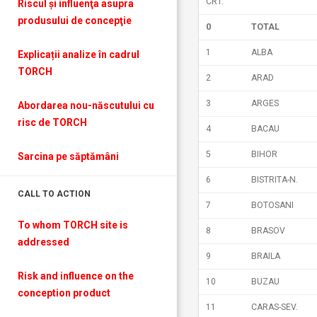
CRT.
Riscul şi influenţa asupra
produsului de concepţie
0
TOTAL
1
ALBA
Explicații analize în cadrul
TORCH
2
ARAD
3
ARGES
Abordarea nou-născutului cu
risc de TORCH
4
BACAU
5
BIHOR
Sarcina pe săptămâni
6
BISTRITA-N.
CALL TO ACTION
7
BOTOSANI
To whom TORCH site is
8
BRASOV
addressed
9
BRAILA
Risk and influence on the
10
BUZAU
conception produc
t
11
CARAS-SEV.