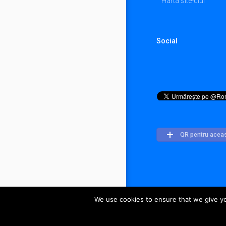
Harta site-ului
Social
QR pentru acea
We use cookies to ensure that we give you