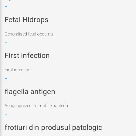
F
Ultima
Fetal Hidrops
actualizare
iunie
26,
Generalised fetal oedema
2018
F
Ultima
First infection
actualizare
iunie
26,
First infection
2018
F
Ultima
flagella antigen
actualizare
iunie
26,
Antigenprezent to mobile bacteria
2018
F
Ultima
frotiuri din produsul patologic
actualizare
iunie
26,