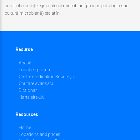
prin frotiu se înțelege material microbian (produs patologic sau
2018
cultură microbiană) etalat în …
Ultima
actualizare
iunie
17,
Resurse
2018
Acasă
Locații și prețuri
Centre medicale în București
Căutare avansată
Dicționar
Harta site-ului
Resources
Home
Locations and prices