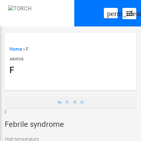
perm_ident
Togg
navig
Home
»
F
ARHIVĂ
F
Fe
Fi
Fl
Fr
F
Febrile syndrome
High temperature