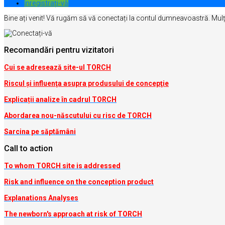
Inregistrați-vă
Bine ați venit! Vă rugăm să vă conectați la contul dumneavoastră. Mu
Recomandări pentru vizitatori
Cui se adresează site-ul TORCH
Riscul şi influenţa asupra produsului de concepţie
Explicații analize în cadrul TORCH
Abordarea nou-născutului cu risc de TORCH
Sarcina pe săptămâni
Call to action
To whom TORCH site is addressed
Risk and influence on the conception produc
t
Explanations Analyses
The newborn's approach at risk of TORCH