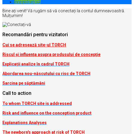
Inregistrați-vă
Bine ați venit! Vă rugăm să vă conectați la contul dumneavoastră.
Mulțumim!
Recomandări pentru vizitatori
Cui se adresează site-ul TORCH
Riscul şi influenţa asupra produsului de concepţie
Explicații analize în cadrul TORCH
Abordarea nou-născutului cu risc de TORCH
Sarcina pe săptămâni
Call to action
To whom TORCH site is addressed
Risk and influence on the conception produc
t
Explanations Analyses
The newborn's approach at risk of TORCH