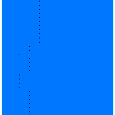
Risc – Listerioza
Risc – Sifilis
Risc – Parvovirusul B19
Risc – Varicela
Risc – Hepatita B
Risc – Hepatita C
Risc – HIV/SIDA
Risc – Streptococii de grup B
Risc – Rubeola
Risc – Virusul citomegalic
Risc – Virusul herpes simplex
Reproducere asistată
Date statistice medicale
Analize
Explicaţii analize
Locații și prețuri
Interpretare rezultate CMV
Ghid explicativ
Chestionar
Chestionar screening
Întrebări şi răspunsuri
Documentare
Cărți, cursuri, teze de doctorat, ghiduri
Prezentări
Articole medicale
Videoclipuri – TORCH
Programe Android
Aplicații – AppStore