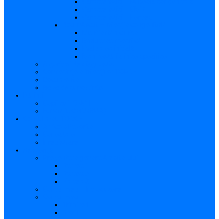
Caracteristici – Rubeola congenitală
Caracteristici – CMV
Caracteristici – Herpes
Nou-născut – Infecție congenitală
Manifestări clinice
Evaluarea specifică
Evaluarea inițială
Manifestări clinice specifice
Algoritmi de diagnostic
Consecinţele infecţiilor TORCH
Documente
Baza de cunoștințe
Părinți
Copii cu TORCH
Fundația CMV (SUA)
Contul meu TORCH
Articole Favorite
Conectare
Înregistrare
Asistență
Prezentare generală a site-ului
Partea 1
Partea 2
Partea 3
Contul meu – Introducere
Contul meu
Trimiteri
Profil