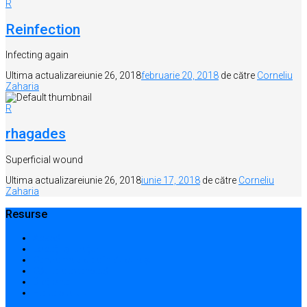
R
Reinfection
Infecting again
Ultima actualizare
iunie 26, 2018
februarie 20, 2018
de către
Corneliu
Zaharia
R
rhagades
Superficial wound
Ultima actualizare
iunie 26, 2018
iunie 17, 2018
de către
Corneliu
Zaharia
Resurse
Acasă
Locații și prețuri
Centre medicale în București
Căutare avansată
Dicționar
Harta site-ului