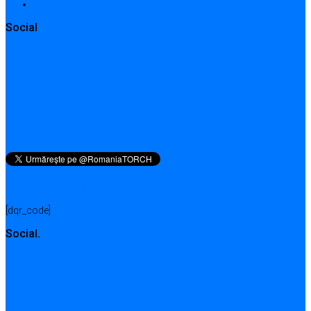
Contact form / Request
Social
QR pentru această pagină
[dqr_code]
Social.