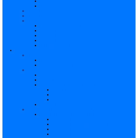
Articole de cercetare
Documente diverse
Medicina pentru toți
Dicționar
Diverse
Infecția maternă la făt
Testimonial I
Testimonial II
Testimonialul III
Principii de etică respectate
Profesioniști
Profesioniști
Upgrade medic
Cerere date statistice
Secţiunea ginecologului
Teste
Teste genetice
Diagnosticul în infecţia cu CMV
Gravidă
Făt (intrauterin)
Nou născut
Testimonialul IV
Secțiunea neonatologului/pediatrului
Nou-născut cu risc de TORCH
Caracteristici – Toxoplasmoza
Caracteristici – Sifilis congenital
Caracteristici – Varicela
Caracteristici – Zika