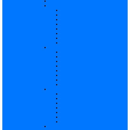
Varicela – in extenso
Sifilis – in extenso
Descriere
Incidenţa, prevalenţa
Contaminare
Incubaţie, contagiozitate
Profilaxie
Naşterea, alăptarea
Tratament
Bibliografie
Chlamydia – in extenso
Descriere
Incidența, prevalența
Contaminare
Incubație, contagiozitate
Profilaxie
Naştere, alăptarea
Tratament
Bibliografie
Hepatita B – in extenso
Descriere
Incidența, prevalența
Contaminare
Incubaţie, contagiozitate
Profilaxie
Naşterea, alăptarea
Bibliografie
Hepatita C – in extenso