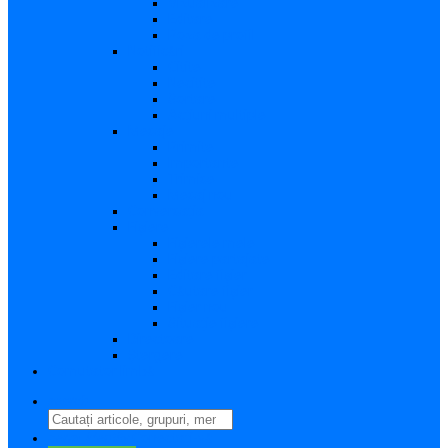
Vizualizare
Editare
Poza de profil
Notificări
Citite
Necitite
Sortare
Acțiuni multiple
Mesaje
Primite
Importante
Trimise
Mesaj nou
Conversația
Fișiere
Fișierele mele
Fișiere partajate
Editare fișier
Căutare fișier
Fișier nou
Situație fișiere
Directoare
Ștergere
Comutator limbă
search
perm_identity
Conectați-vă