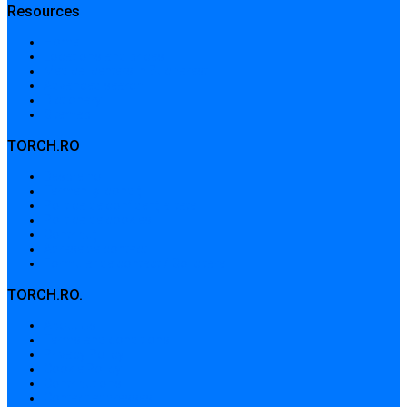
Resources
Home
Locations and prices
Medical centers in Bucharest
Advanced search
Dictionary
Sitemap
TORCH.RO
Despre noi
Termeni și condiții
Politica de confidențialitate
Politica de cookies
Contribuții
Adrese de contact
Formular de contact / Solicitare
TORCH.RO.
About Us
Terms and conditions
Privacy Policy
Cookie Policy
Contributions
Contact addresses