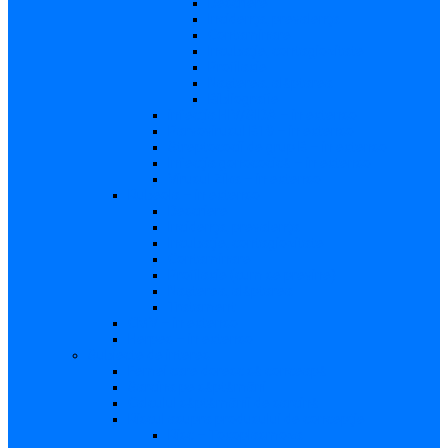
Descriere
Incidenţa, prevalenţa
Contaminare
Incubaţie, contagiozitate
Profilaxie
Naşterea, alăptarea
Bibliografie
infecția HIV/SIDA – in extenso
Parvovirusul B19 – in extenso
Streptococii de grup B – in extenso
Infecţia gonococică – in extenso
Virusul Zika – in extenso
Rubeola – in extenso
Descriere
Incidenţa, prevalenţa
Incubaţie, contagiozitate
Contaminare
Profilaxie (cum se previne)
Naşterea, alăptarea
Tratament
CMV – in extenso
Herpes – in extenso
Subiecte de interes
Femei care doresc să conceapă
Sarcina pe săptămâni
Calculul săptămânii de sarcină
Riscul asupra produsului de concepţie
Risc – Toxoplasmoza