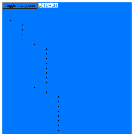
perm_identity
Toggle navigation
menu
Gravide
Ce înseamnă TORCH?
Cui se adresează site-ul TORCH
Gravide și Publicul larg
Boli TORCH
Toxoplasmoza – in extenso
Descriere
Incidența, prevalența
Contaminare
Incubație, contagiozitate
Profilaxie
Nașterea, alăptarea
Tratament
Bibliografie
Others (Altele)
Listerioza – in extenso
Descriere
Incidența, prevalența
Contaminare
Incubație, contagiozitate
Profilaxie
Nașterea, alăptarea
Tratament
Bibliografie