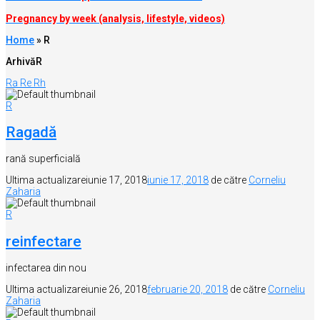
Pregnancy by week (analysis, lifestyle, videos)
Home
»
R
Arhivă
R
Ra
Re
Rh
R
Ragadă
rană superficială
Ultima actualizare
iunie 17, 2018
iunie 17, 2018
de către
Corneliu
Zaharia
R
reinfectare
infectarea din nou
Ultima actualizare
iunie 26, 2018
februarie 20, 2018
de către
Corneliu
Zaharia