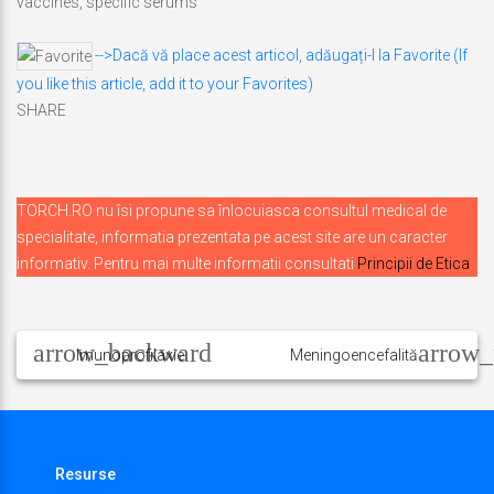
vaccines, specific serums
-->Dacă vă place acest articol, adăugați-l la Favorite (If
you like this article, add it to your Favorites)
SHARE
TORCH.RO nu îsi propune sa înlocuiasca consultul medical de
specialitate, informatia prezentata pe acest site are un caracter
informativ. Pentru mai multe informatii consultati
Principii de Etica
Navigare
în
Imunoprofilaxie
Meningoencefalită
articole
Resurse