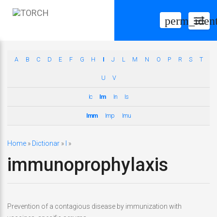
perm_ident
Togg
navig
A
B
C
D
E
F
G
H
I
J
L
M
N
O
P
R
S
T
U
V
Ic
Im
In
Is
Imm
Imp
Imu
Home
»
Dictionar
»
I
»
immunoprophylaxis
Prevention of a contagious disease by immunization with