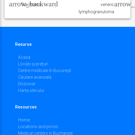
în
Trachoma
veneric
lymphogranuloma
articole
Resurse
Acasă
Locații și prețuri
Centre medicale în București
Căutare avansată
Dicționar
Harta site-ului
Resources
Home
Locations and prices
Medical centers in Bucharest