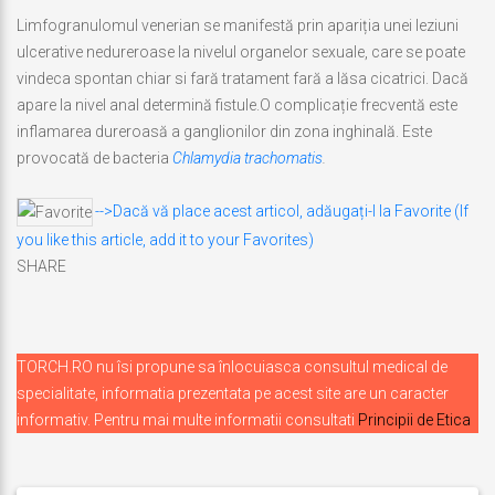
Limfogranulomul venerian se manifestă prin apariția unei leziuni
ulcerative nedureroase la nivelul organelor sexuale, care se poate
vindeca spontan chiar si fară tratament fară a lăsa cicatrici. Dacă
apare la nivel anal determină fistule.O complicație frecventă este
inflamarea dureroasă a ganglionilor din zona inghinală. Este
provocată de bacteria
Chlamydia trachomatis
.
-->Dacă vă place acest articol, adăugați-l la Favorite (If
you like this article, add it to your Favorites)
SHARE
TORCH.RO nu îsi propune sa înlocuiasca consultul medical de
specialitate, informatia prezentata pe acest site are un caracter
informativ. Pentru mai multe informatii consultati
Principii de Etica
Navigare