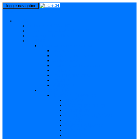
perm_identity
Toggle navigation
menu
Gravide
Ce înseamnă TORCH?
Cui se adresează site-ul TORCH
Gravide și Publicul larg
Boli TORCH
Toxoplasmoza – in extenso
Descriere
Incidența, prevalența
Contaminare
Incubație, contagiozitate
Profilaxie
Nașterea, alăptarea
Tratament
Bibliografie
Others (Altele)
Listerioza – in extenso
Descriere
Incidența, prevalența
Contaminare
Incubație, contagiozitate
Profilaxie
Nașterea, alăptarea
Tratament
Bibliografie