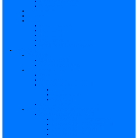
Articole de cercetare
Documente diverse
Medicina pentru toți
Dicționar
Diverse
Infecția maternă la făt
Testimonial I
Testimonial II
Testimonialul III
Principii de etică respectate
Profesioniști
Profesioniști
Upgrade medic
Cerere date statistice
Secţiunea ginecologului
Teste
Teste genetice
Diagnosticul în infecţia cu CMV
Gravidă
Făt (intrauterin)
Nou născut
Testimonialul IV
Secțiunea neonatologului/pediatrului
Nou-născut cu risc de TORCH
Caracteristici – Toxoplasmoza
Caracteristici – Sifilis congenital
Caracteristici – Varicela
Caracteristici – Zika