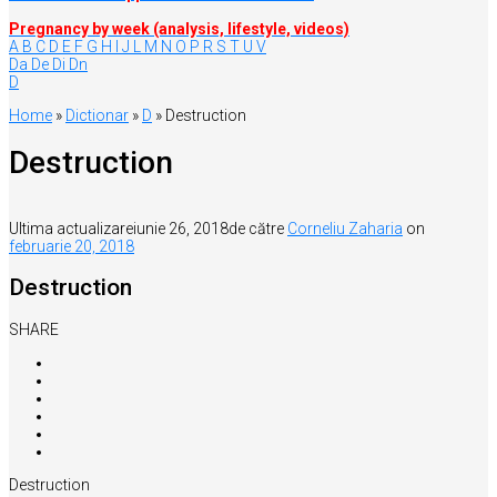
Pregnancy by week (analysis, lifestyle, videos)
A
B
C
D
E
F
G
H
I
J
L
M
N
O
P
R
S
T
U
V
Da
De
Di
Dn
D
Home
»
Dictionar
»
D
»
Destruction
Destruction
Ultima actualizare
iunie 26, 2018
de către
Corneliu Zaharia
on
februarie 20, 2018
Destruction
SHARE
Destruction