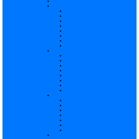
Varicela – in extenso
Sifilis – in extenso
Descriere
Incidenţa, prevalenţa
Contaminare
Incubaţie, contagiozitate
Profilaxie
Naşterea, alăptarea
Tratament
Bibliografie
Chlamydia – in extenso
Descriere
Incidența, prevalența
Contaminare
Incubație, contagiozitate
Profilaxie
Naştere, alăptarea
Tratament
Bibliografie
Hepatita B – in extenso
Descriere
Incidența, prevalența
Contaminare
Incubaţie, contagiozitate
Profilaxie
Naşterea, alăptarea
Bibliografie
Hepatita C – in extenso