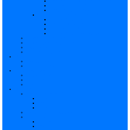
Caracteristici – Rubeola congenitală
Caracteristici – CMV
Caracteristici – Herpes
Nou-născut – Infecție congenitală
Manifestări clinice
Evaluarea specifică
Evaluarea inițială
Manifestări clinice specifice
Algoritmi de diagnostic
Consecinţele infecţiilor TORCH
Documente
Baza de cunoștințe
Părinți
Copii cu TORCH
Fundația CMV (SUA)
Contul meu TORCH
Articole Favorite
Conectare
Înregistrare
Asistență
Prezentare generală a site-ului
Partea 1
Partea 2
Partea 3
Contul meu – Introducere
Contul meu
Trimiteri
Profil