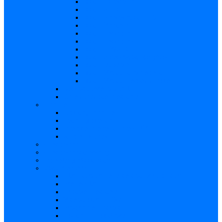
Risc – Listerioza
Risc – Sifilis
Risc – Parvovirusul B19
Risc – Varicela
Risc – Hepatita B
Risc – Hepatita C
Risc – HIV/SIDA
Risc – Streptococii de grup B
Risc – Rubeola
Risc – Virusul citomegalic
Risc – Virusul herpes simplex
Reproducere asistată
Date statistice medicale
Analize
Explicaţii analize
Locații și prețuri
Interpretare rezultate CMV
Ghid explicativ
Chestionar
Chestionar screening
Întrebări şi răspunsuri
Documentare
Cărți, cursuri, teze de doctorat, ghiduri
Prezentări
Articole medicale
Videoclipuri – TORCH
Programe Android
Aplicații – AppStore