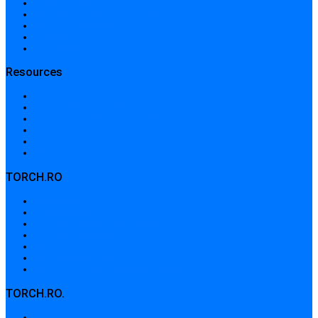
Locații și prețuri
Centre medicale în București
Căutare avansată
Dicționar
Harta site-ului
Resources
Home
Locations and prices
Medical centers in Bucharest
Advanced search
Dictionary
Sitemap
TORCH.RO
Despre noi
Termeni și condiții
Politica de confidențialitate
Politica de cookies
Contribuții
Adrese de contact
Formular de contact / Solicitare
TORCH.RO.
About Us