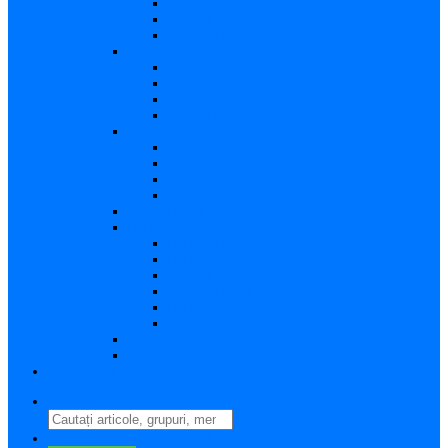
Vizualizare
Editare
Poza de profil
Notificări
Citite
Necitite
Sortare
Acțiuni multiple
Mesaje
Primite
Importante
Trimise
Mesaj nou
Conversația
Fișiere
Fișierele mele
Fișiere partajate
Editare fișier
Căutare fișier
Fișier nou
Situație fișiere
Directoare
Ștergere
Comutator limbă
search
perm_identity
Conectați-vă