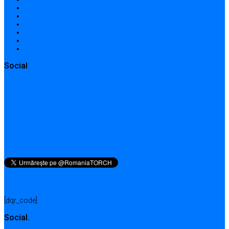
Terms and conditions
Privacy Policy
Cookie Policy
Contributions
Contact addresses
Contact form / Request
Social
QR pentru această pagină
[dqr_code]
Social.