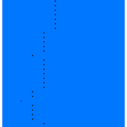
Descriere
Incidenţa, prevalenţa
Contaminare
Incubaţie, contagiozitate
Profilaxie
Naşterea, alăptarea
Bibliografie
infecția HIV/SIDA – in extenso
Parvovirusul B19 – in extenso
Streptococii de grup B – in extenso
Infecţia gonococică – in extenso
Virusul Zika – in extenso
Rubeola – in extenso
Descriere
Incidenţa, prevalenţa
Incubaţie, contagiozitate
Contaminare
Profilaxie (cum se previne)
Naşterea, alăptarea
Tratament
CMV – in extenso
Herpes – in extenso
Subiecte de interes
Femei care doresc să conceapă
Sarcina pe săptămâni
Calculul săptămânii de sarcină
Riscul asupra produsului de concepţie
Risc – Toxoplasmoza