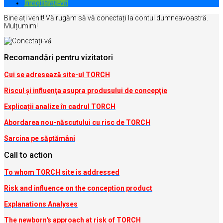
Inregistrați-vă
Bine ați venit! Vă rugăm să vă conectați la contul dumneavoastră.
Mulțumim!
Recomandări pentru vizitatori
Cui se adresează site-ul TORCH
Riscul şi influenţa asupra produsului de concepţie
Explicații analize în cadrul TORCH
Abordarea nou-născutului cu risc de TORCH
Sarcina pe săptămâni
Call to action
To whom TORCH site is addressed
Risk and influence on the conception produc
t
Explanations Analyses
The newborn's approach at risk of TORCH