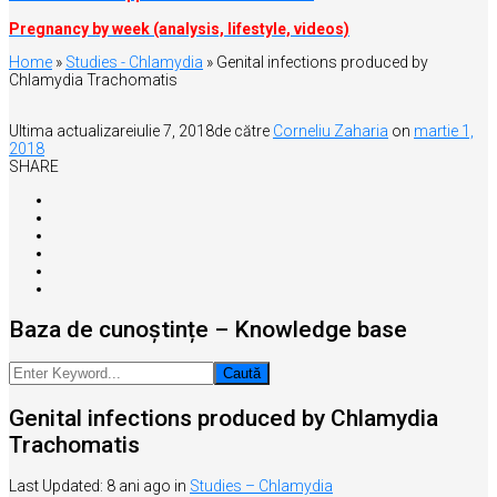
Pregnancy by week (analysis, lifestyle, videos)
Home
»
Studies - Chlamydia
»
Genital infections produced by
Chlamydia Trachomatis
Ultima actualizare
iulie 7, 2018
de către
Corneliu Zaharia
on
martie 1,
2018
SHARE
Baza de cunoștințe – Knowledge base
Genital infections produced by Chlamydia
Trachomatis
Last Updated: 8 ani ago
in
Studies – Chlamydia