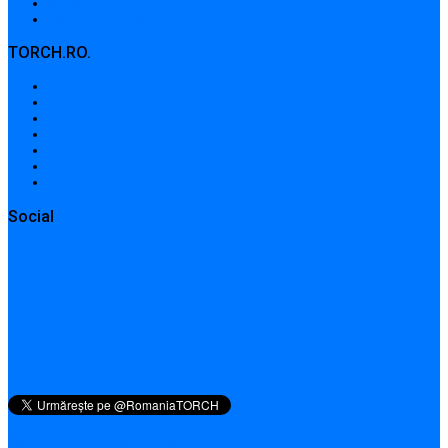
Adrese de contact
Formular de contact / Solicitare
TORCH.RO.
About Us
Terms and conditions
Privacy Policy
Cookie Policy
Contributions
Contact addresses
Contact form / Request
Social
QR pentru această pagină