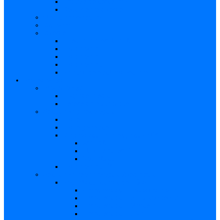
Articole de cercetare
Documente diverse
Medicina pentru toți
Dicționar
Diverse
Infecția maternă la făt
Testimonial I
Testimonial II
Testimonialul III
Principii de etică respectate
Profesioniști
Profesioniști
Upgrade medic
Cerere date statistice
Secţiunea ginecologului
Teste
Teste genetice
Diagnosticul în infecţia cu CMV
Gravidă
Făt (intrauterin)
Nou născut
Testimonialul IV
Secțiunea neonatologului/pediatrului
Nou-născut cu risc de TORCH
Caracteristici – Toxoplasmoza
Caracteristici – Sifilis congenital
Caracteristici – Varicela
Caracteristici – Zika