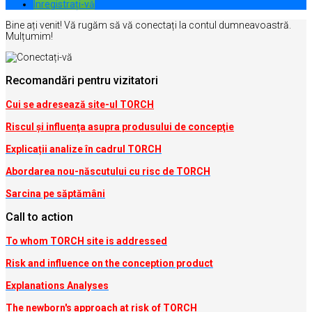
Inregistrați-vă
Bine ați venit! Vă rugăm să vă conectați la contul dumneavoastră.
Mulțumim!
Recomandări pentru vizitatori
Cui se adresează site-ul TORCH
Riscul şi influenţa asupra produsului de concepţie
Explicații analize în cadrul TORCH
Abordarea nou-născutului cu risc de TORCH
Sarcina pe săptămâni
Call to action
To whom TORCH site is addressed
Risk and influence on the conception produc
t
Explanations Analyses
The newborn's approach at risk of TORCH