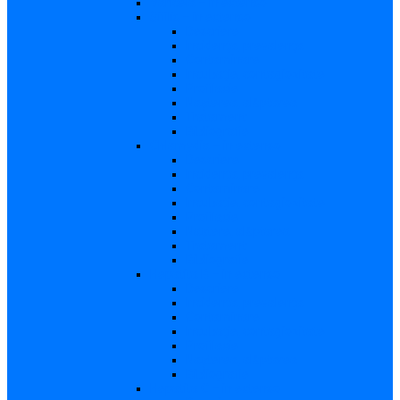
Varicela – in extenso
Sifilis – in extenso
Descriere
Incidenţa, prevalenţa
Contaminare
Incubaţie, contagiozitate
Profilaxie
Naşterea, alăptarea
Tratament
Bibliografie
Chlamydia – in extenso
Descriere
Incidența, prevalența
Contaminare
Incubație, contagiozitate
Profilaxie
Naştere, alăptarea
Tratament
Bibliografie
Hepatita B – in extenso
Descriere
Incidența, prevalența
Contaminare
Incubaţie, contagiozitate
Profilaxie
Naşterea, alăptarea
Bibliografie
Hepatita C – in extenso