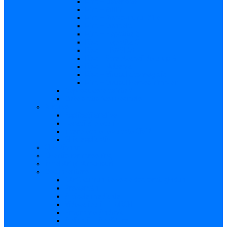
Risc – Listerioza
Risc – Sifilis
Risc – Parvovirusul B19
Risc – Varicela
Risc – Hepatita B
Risc – Hepatita C
Risc – HIV/SIDA
Risc – Streptococii de grup B
Risc – Rubeola
Risc – Virusul citomegalic
Risc – Virusul herpes simplex
Reproducere asistată
Date statistice medicale
Analize
Explicaţii analize
Locații și prețuri
Interpretare rezultate CMV
Ghid explicativ
Chestionar
Chestionar screening
Întrebări şi răspunsuri
Documentare
Cărți, cursuri, teze de doctorat, ghiduri
Prezentări
Articole medicale
Videoclipuri – TORCH
Programe Android
Aplicații – AppStore