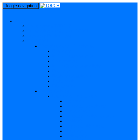
perm_identity
Toggle navigation
menu
Gravide
Ce înseamnă TORCH?
Cui se adresează site-ul TORCH
Gravide și Publicul larg
Boli TORCH
Toxoplasmoza – in extenso
Descriere
Incidența, prevalența
Contaminare
Incubație, contagiozitate
Profilaxie
Nașterea, alăptarea
Tratament
Bibliografie
Others (Altele)
Listerioza – in extenso
Descriere
Incidența, prevalența
Contaminare
Incubație, contagiozitate
Profilaxie
Nașterea, alăptarea
Tratament
Bibliografie