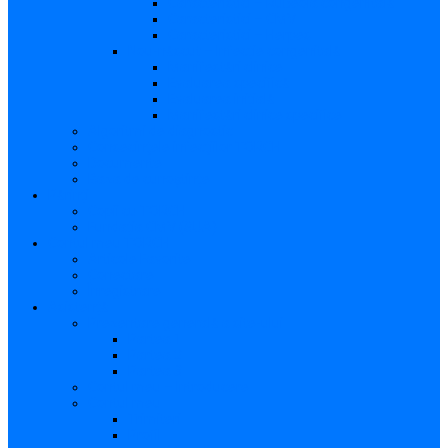
Caracteristici – Rubeola congenitală
Caracteristici – CMV
Caracteristici – Herpes
Nou-născut – Infecție congenitală
Manifestări clinice
Evaluarea specifică
Evaluarea inițială
Manifestări clinice specifice
Algoritmi de diagnostic
Consecinţele infecţiilor TORCH
Documente
Baza de cunoștințe
Părinți
Copii cu TORCH
Fundația CMV (SUA)
Contul meu TORCH
Articole Favorite
Conectare
Înregistrare
Asistență
Prezentare generală a site-ului
Partea 1
Partea 2
Partea 3
Contul meu – Introducere
Contul meu
Trimiteri
Profil