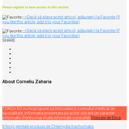
Please register to have access to this section
.
–>Dacă vă place acest articol, adăugați-l la Favorite (If
you like this article, add it to your Favorites)
-->Dacă vă place acest articol, adăugați-l la Favorite (If
you like this article, add it to your Favorites)
SHARE
About Corneliu Zaharia
TORCH.RO nu îsi propune sa înlocuiasca consultul medical de
specialitate, informatia prezentata pe acest site are un caracter
informativ. Pentru mai multe informatii consultati
Principii de Etica
Navigare
Infecții genitale produse de Chlamydia trachomatis