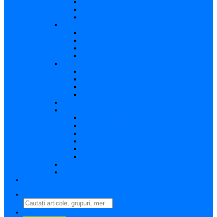
Vizualizare
Editare
Poza de profil
Notificări
Citite
Necitite
Sortare
Acțiuni multiple
Mesaje
Primite
Importante
Trimise
Mesaj nou
Conversația
Fișiere
Fișierele mele
Fișiere partajate
Editare fișier
Căutare fișier
Fișier nou
Situație fișiere
Directoare
Ștergere
Comutator limbă
search
perm_identity
Conectați-vă