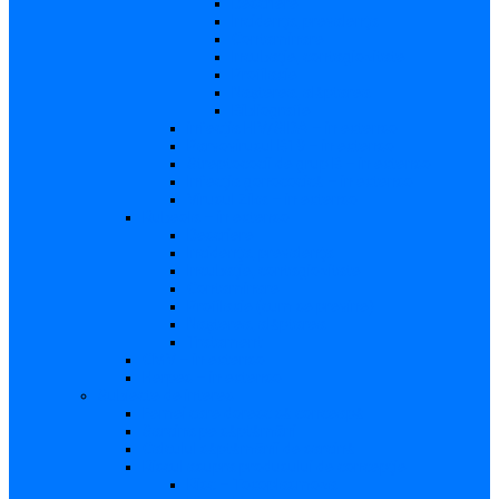
Descriere
Incidenţa, prevalenţa
Contaminare
Incubaţie, contagiozitate
Profilaxie
Naşterea, alăptarea
Bibliografie
infecția HIV/SIDA – in extenso
Parvovirusul B19 – in extenso
Streptococii de grup B – in extenso
Infecţia gonococică – in extenso
Virusul Zika – in extenso
Rubeola – in extenso
Descriere
Incidenţa, prevalenţa
Incubaţie, contagiozitate
Contaminare
Profilaxie (cum se previne)
Naşterea, alăptarea
Tratament
CMV – in extenso
Herpes – in extenso
Subiecte de interes
Femei care doresc să conceapă
Sarcina pe săptămâni
Calculul săptămânii de sarcină
Riscul asupra produsului de concepţie
Risc – Toxoplasmoza