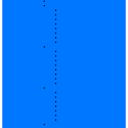
Varicela – in extenso
Sifilis – in extenso
Descriere
Incidenţa, prevalenţa
Contaminare
Incubaţie, contagiozitate
Profilaxie
Naşterea, alăptarea
Tratament
Bibliografie
Chlamydia – in extenso
Descriere
Incidența, prevalența
Contaminare
Incubație, contagiozitate
Profilaxie
Naştere, alăptarea
Tratament
Bibliografie
Hepatita B – in extenso
Descriere
Incidența, prevalența
Contaminare
Incubaţie, contagiozitate
Profilaxie
Naşterea, alăptarea
Bibliografie
Hepatita C – in extenso