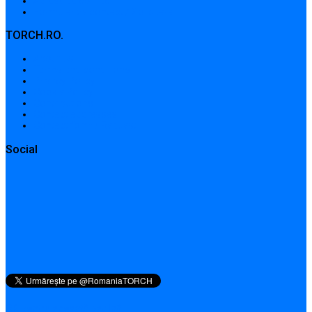
Adrese de contact
Formular de contact / Solicitare
TORCH.RO.
About Us
Terms and conditions
Privacy Policy
Cookie Policy
Contributions
Contact addresses
Contact form / Request
Social
QR pentru această pagină