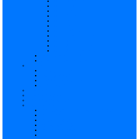
Risc – Listerioza
Risc – Sifilis
Risc – Parvovirusul B19
Risc – Varicela
Risc – Hepatita B
Risc – Hepatita C
Risc – HIV/SIDA
Risc – Streptococii de grup B
Risc – Rubeola
Risc – Virusul citomegalic
Risc – Virusul herpes simplex
Reproducere asistată
Date statistice medicale
Analize
Explicaţii analize
Locații și prețuri
Interpretare rezultate CMV
Ghid explicativ
Chestionar
Chestionar screening
Întrebări şi răspunsuri
Documentare
Cărți, cursuri, teze de doctorat, ghiduri
Prezentări
Articole medicale
Videoclipuri – TORCH
Programe Android
Aplicații – AppStore