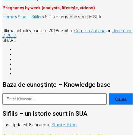
Pregnancy by week (analysis, lifestyle, videos)
Home
»
Studii - Sifilis
»
Sifilis – un istoric scurt în SUA
Ultima actualizare
iulie 7, 2018
de către
Corneliu Zaharia
on
decembrie
2, 2017
SHARE
Baza de cunoștințe – Knowledge base
Sifilis – un istoric scurt în SUA
Last Updated: 8 ani ago
in
Studii – Sifilis