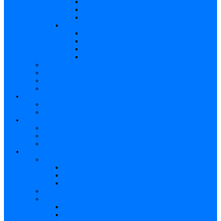
Caracteristici – Rubeola congenitală
Caracteristici – CMV
Caracteristici – Herpes
Nou-născut – Infecție congenitală
Manifestări clinice
Evaluarea specifică
Evaluarea inițială
Manifestări clinice specifice
Algoritmi de diagnostic
Consecinţele infecţiilor TORCH
Documente
Baza de cunoștințe
Părinți
Copii cu TORCH
Fundația CMV (SUA)
Contul meu TORCH
Articole Favorite
Conectare
Înregistrare
Asistență
Prezentare generală a site-ului
Partea 1
Partea 2
Partea 3
Contul meu – Introducere
Contul meu
Trimiteri
Profil