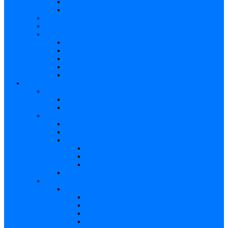
Articole de cercetare
Documente diverse
Medicina pentru toți
Dicționar
Diverse
Infecția maternă la făt
Testimonial I
Testimonial II
Testimonialul III
Principii de etică respectate
Profesioniști
Profesioniști
Upgrade medic
Cerere date statistice
Secţiunea ginecologului
Teste
Teste genetice
Diagnosticul în infecţia cu CMV
Gravidă
Făt (intrauterin)
Nou născut
Testimonialul IV
Secțiunea neonatologului/pediatrului
Nou-născut cu risc de TORCH
Caracteristici – Toxoplasmoza
Caracteristici – Sifilis congenital
Caracteristici – Varicela
Caracteristici – Zika