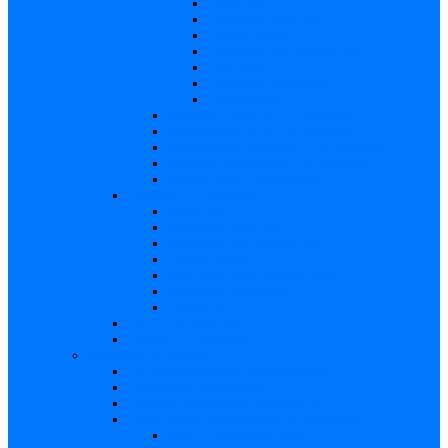
Descriere
Incidenţa, prevalenţa
Contaminare
Incubaţie, contagiozitate
Profilaxie
Naşterea, alăptarea
Bibliografie
infecția HIV/SIDA – in extenso
Parvovirusul B19 – in extenso
Streptococii de grup B – in extenso
Infecţia gonococică – in extenso
Virusul Zika – in extenso
Rubeola – in extenso
Descriere
Incidenţa, prevalenţa
Incubaţie, contagiozitate
Contaminare
Profilaxie (cum se previne)
Naşterea, alăptarea
Tratament
CMV – in extenso
Herpes – in extenso
Subiecte de interes
Femei care doresc să conceapă
Sarcina pe săptămâni
Calculul săptămânii de sarcină
Riscul asupra produsului de concepţie
Risc – Toxoplasmoza