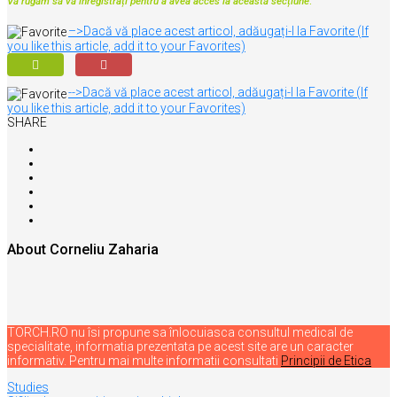
Vă rugăm să vă înregistrați pentru a avea acces la această secțiune
.
–>Dacă vă place acest articol, adăugați-l la Favorite (If
you like this article, add it to your Favorites)
-->Dacă vă place acest articol, adăugați-l la Favorite (If
you like this article, add it to your Favorites)
SHARE
About Corneliu Zaharia
TORCH.RO nu îsi propune sa înlocuiasca consultul medical de
specialitate, informatia prezentata pe acest site are un caracter
informativ. Pentru mai multe informatii consultati
Principii de Etica
Navigare
Studies