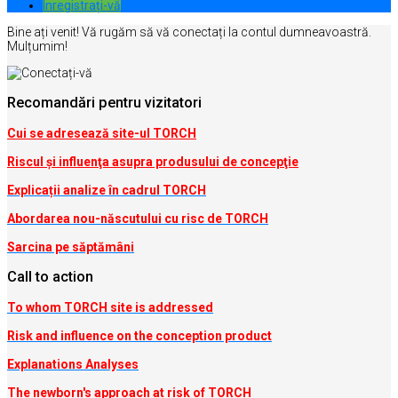
Inregistrați-vă
Bine ați venit! Vă rugăm să vă conectați la contul dumneavoastră.
Mulțumim!
Recomandări pentru vizitatori
Cui se adresează site-ul TORCH
Riscul şi influenţa asupra produsului de concepţie
Explicații analize în cadrul TORCH
Abordarea nou-născutului cu risc de TORCH
Sarcina pe săptămâni
Call to action
To whom TORCH site is addressed
Risk and influence on the conception produc
t
Explanations Analyses
The newborn's approach at risk of TORCH