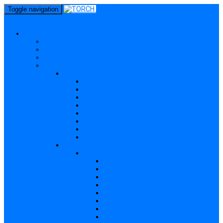
perm_identity
Toggle navigation
menu
Gravide
Ce înseamnă TORCH?
Cui se adresează site-ul TORCH
Gravide și Publicul larg
Boli TORCH
Toxoplasmoza – in extenso
Descriere
Incidența, prevalența
Contaminare
Incubație, contagiozitate
Profilaxie
Nașterea, alăptarea
Tratament
Bibliografie
Others (Altele)
Listerioza – in extenso
Descriere
Incidența, prevalența
Contaminare
Incubație, contagiozitate
Profilaxie
Nașterea, alăptarea
Tratament
Bibliografie