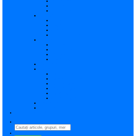
Vizualizare
Editare
Poza de profil
Notificări
Citite
Necitite
Sortare
Acțiuni multiple
Mesaje
Primite
Importante
Trimise
Mesaj nou
Conversația
Fișiere
Fișierele mele
Fișiere partajate
Editare fișier
Căutare fișier
Fișier nou
Situație fișiere
Directoare
Ștergere
Comutator limbă
search
perm_identity
Conectați-vă