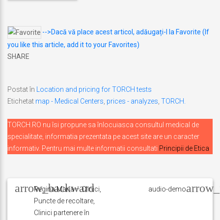
-->Dacă vă place acest articol, adăugați-l la Favorite (If
you like this article, add it to your Favorites)
SHARE
Postat în
Location and pricing for TORCH tests
Etichetat
map - Medical Centers
,
prices - analyzes
,
TORCH.
TORCH.RO nu îsi propune sa înlocuiasca consultul medical de
specialitate, informatia prezentata pe acest site are un caracter
informativ. Pentru mai multe informatii consultati
Principii de Etica
Navigare
în
Regina Maria – Clinici,
audio-demo
Puncte de recoltare,
articole
Clinici partenere în