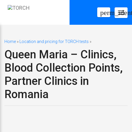
perm_ident
Togg
navig
Home
»
Location and pricing for TORCH tests
»
Queen Maria – Clinics,
Blood Collection Points,
Partner Clinics in
Romania