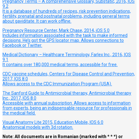
Pregnancy Terms – A comprehensive Glossary, Substatic, 2016, IOS
9.2
It is a database of hundreds of recipes, risk prevention indications,
fertility, prenatal and postnatal problems, including general terms
about gaviditate. It can work offline.
Pregnancy Resource Center, Mark Chase, 2014, iOS 5.0
Includes information associated with the task to make informed
decisions. He’s got the GPS locator map. Allows connections to
Facebook or Twitter.
Medical Dictionary – Healthcare Terminology, Farlex Inc., 2016, IOS
9.1
It contains over 180,000 medical terms, accessible for free.
CDC vaccine schedules, Centers for Disease Control and Prevention,
2017, IOS 8.0
Allows access to the CDC Immunization Program (USA).
The Sanford Guide to Antimicrobial therapy, Antimicrobial therapy
Inc., 2017, IOS 8.0
Accessible with annual subscription. Allows access to information
from experts, being an indispensable resource for professionals in
the medical field.
Visual Anatomy Lite 2015, Education Mobile, IOS 6.0
Anatomical models with 3d rotation.
Note: All documents are in Romanian (marked with * * *) or