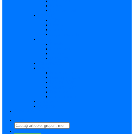
Vizualizare
Editare
Poza de profil
Notificări
Citite
Necitite
Sortare
Acțiuni multiple
Mesaje
Primite
Importante
Trimise
Mesaj nou
Conversația
Fișiere
Fișierele mele
Fișiere partajate
Editare fișier
Căutare fișier
Fișier nou
Situație fișiere
Directoare
Ștergere
Comutator limbă
search
perm_identity
Conectați-vă