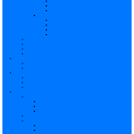
Caracteristici – Rubeola congenitală
Caracteristici – CMV
Caracteristici – Herpes
Nou-născut – Infecție congenitală
Manifestări clinice
Evaluarea specifică
Evaluarea inițială
Manifestări clinice specifice
Algoritmi de diagnostic
Consecinţele infecţiilor TORCH
Documente
Baza de cunoștințe
Părinți
Copii cu TORCH
Fundația CMV (SUA)
Contul meu TORCH
Articole Favorite
Conectare
Înregistrare
Asistență
Prezentare generală a site-ului
Partea 1
Partea 2
Partea 3
Contul meu – Introducere
Contul meu
Trimiteri
Profil