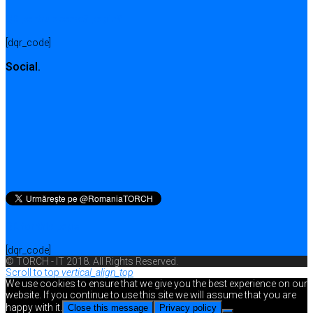
QR pentru această pagină
[dqr_code]
Social.
QR for this page
[dqr_code]
© TORCH - IT 2018. All Rights Reserved.
Scroll to top
vertical_align_top
We use cookies to ensure that we give you the best experience on our
website. If you continue to use this site we will assume that you are
happy with it.
Close this message
Privacy policy