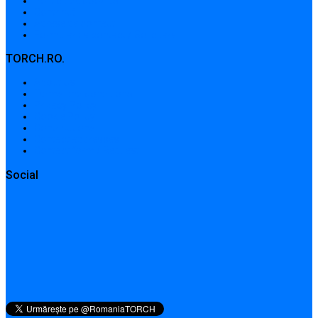
Politica de cookies
Contribuții
Adrese de contact
Formular de contact / Solicitare
TORCH.RO.
About Us
Terms and conditions
Privacy Policy
Cookie Policy
Contributions
Contact addresses
Contact form / Request
Social