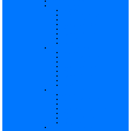
Varicela – in extenso
Sifilis – in extenso
Descriere
Incidenţa, prevalenţa
Contaminare
Incubaţie, contagiozitate
Profilaxie
Naşterea, alăptarea
Tratament
Bibliografie
Chlamydia – in extenso
Descriere
Incidența, prevalența
Contaminare
Incubație, contagiozitate
Profilaxie
Naştere, alăptarea
Tratament
Bibliografie
Hepatita B – in extenso
Descriere
Incidența, prevalența
Contaminare
Incubaţie, contagiozitate
Profilaxie
Naşterea, alăptarea
Bibliografie
Hepatita C – in extenso