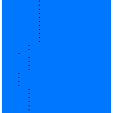
Risc – Listerioza
Risc – Sifilis
Risc – Parvovirusul B19
Risc – Varicela
Risc – Hepatita B
Risc – Hepatita C
Risc – HIV/SIDA
Risc – Streptococii de grup B
Risc – Rubeola
Risc – Virusul citomegalic
Risc – Virusul herpes simplex
Reproducere asistată
Date statistice medicale
Analize
Explicaţii analize
Locații și prețuri
Interpretare rezultate CMV
Ghid explicativ
Chestionar
Chestionar screening
Întrebări şi răspunsuri
Documentare
Cărți, cursuri, teze de doctorat, ghiduri
Prezentări
Articole medicale
Videoclipuri – TORCH
Programe Android
Aplicații – AppStore