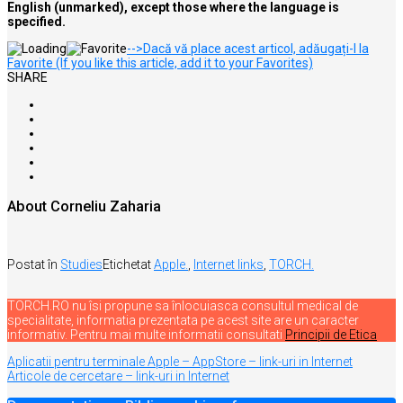
English (unmarked), except those where the language is
specified.
-->Dacă vă place acest articol, adăugați-l la
Favorite (If you like this article, add it to your Favorites)
SHARE
About Corneliu Zaharia
Postat în
Studies
Etichetat
Apple.
,
Internet links
,
TORCH.
TORCH.RO nu îsi propune sa înlocuiasca consultul medical de
specialitate, informatia prezentata pe acest site are un caracter
informativ. Pentru mai multe informatii consultati
Principii de Etica
Navigare
Aplicatii pentru terminale Apple – AppStore – link-uri in Internet
Articole de cercetare – link-uri in Internet
în