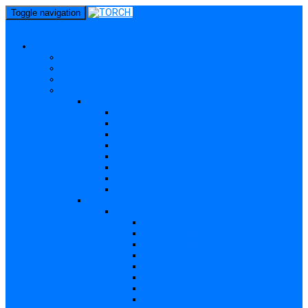
perm_identity
Toggle navigation
menu
Gravide
Ce înseamnă TORCH?
Cui se adresează site-ul TORCH
Gravide și Publicul larg
Boli TORCH
Toxoplasmoza – in extenso
Descriere
Incidența, prevalența
Contaminare
Incubație, contagiozitate
Profilaxie
Nașterea, alăptarea
Tratament
Bibliografie
Others (Altele)
Listerioza – in extenso
Descriere
Incidența, prevalența
Contaminare
Incubație, contagiozitate
Profilaxie
Nașterea, alăptarea
Tratament
Bibliografie