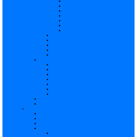
Descriere
Incidenţa, prevalenţa
Contaminare
Incubaţie, contagiozitate
Profilaxie
Naşterea, alăptarea
Bibliografie
infecția HIV/SIDA – in extenso
Parvovirusul B19 – in extenso
Streptococii de grup B – in extenso
Infecţia gonococică – in extenso
Virusul Zika – in extenso
Rubeola – in extenso
Descriere
Incidenţa, prevalenţa
Incubaţie, contagiozitate
Contaminare
Profilaxie (cum se previne)
Naşterea, alăptarea
Tratament
CMV – in extenso
Herpes – in extenso
Subiecte de interes
Femei care doresc să conceapă
Sarcina pe săptămâni
Calculul săptămânii de sarcină
Riscul asupra produsului de concepţie
Risc – Toxoplasmoza