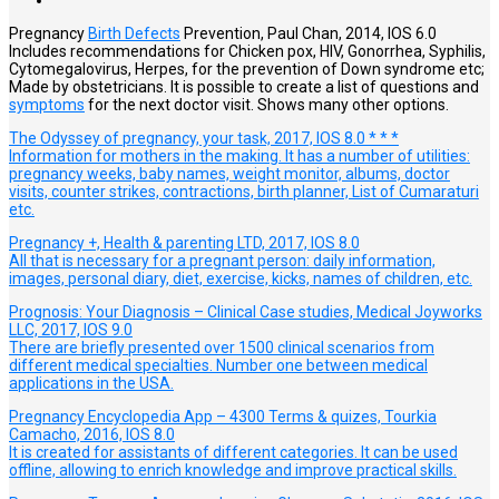
Pregnancy
Birth Defects
Prevention, Paul Chan, 2014, IOS 6.0
Includes recommendations for Chicken pox, HIV, Gonorrhea, Syphilis,
Cytomegalovirus, Herpes, for the prevention of Down syndrome etc;
Made by obstetricians. It is possible to create a list of questions and
symptoms
for the next doctor visit. Shows many other options.
The Odyssey of pregnancy, your task, 2017, IOS 8.0 * * *
Information for mothers in the making. It has a number of utilities:
pregnancy weeks, baby names, weight monitor, albums, doctor
visits, counter strikes, contractions, birth planner, List of Cumaraturi
etc.
Pregnancy +, Health & parenting LTD, 2017, IOS 8.0
All that is necessary for a pregnant person: daily information,
images, personal diary, diet, exercise, kicks, names of children, etc.
Prognosis: Your Diagnosis – Clinical Case studies, Medical Joyworks
LLC, 2017, IOS 9.0
There are briefly presented over 1500 clinical scenarios from
different medical specialties. Number one between medical
applications in the USA.
Pregnancy Encyclopedia App – 4300 Terms & quizes, Tourkia
Camacho, 2016, IOS 8.0
It is created for assistants of different categories. It can be used
offline, allowing to enrich knowledge and improve practical skills.