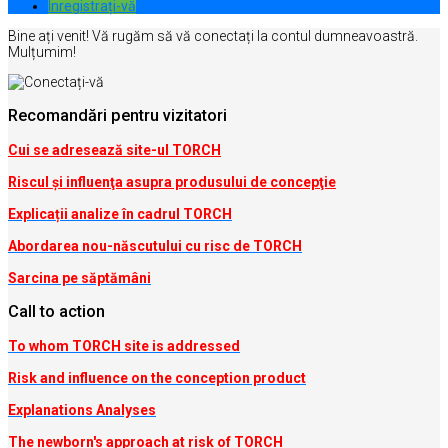
Inregistrați-vă
Bine ați venit! Vă rugăm să vă conectați la contul dumneavoastră.
Mulțumim!
Recomandări pentru vizitatori
Cui se adresează site-ul TORCH
Riscul şi influenţa asupra produsului de concepţie
Explicații analize în cadrul TORCH
Abordarea nou-născutului cu risc de TORCH
Sarcina pe săptămâni
Call to action
To whom TORCH site is addressed
Risk and influence on the conception produc
t
Explanations Analyses
The newborn's approach at risk of TORCH