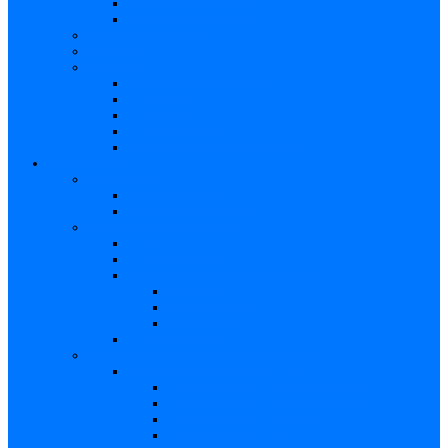
Articole de cercetare
Documente diverse
Medicina pentru toți
Dicționar
Diverse
Infecția maternă la făt
Testimonial I
Testimonial II
Testimonialul III
Principii de etică respectate
Profesioniști
Profesioniști
Upgrade medic
Cerere date statistice
Secţiunea ginecologului
Teste
Teste genetice
Diagnosticul în infecţia cu CMV
Gravidă
Făt (intrauterin)
Nou născut
Testimonialul IV
Secțiunea neonatologului/pediatrului
Nou-născut cu risc de TORCH
Caracteristici – Toxoplasmoza
Caracteristici – Sifilis congenital
Caracteristici – Varicela
Caracteristici – Zika