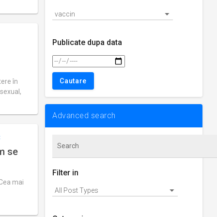
Publicate dupa data
ere în
 sexual,
Advanced search
C
um se
Filter in
 Cea mai
e