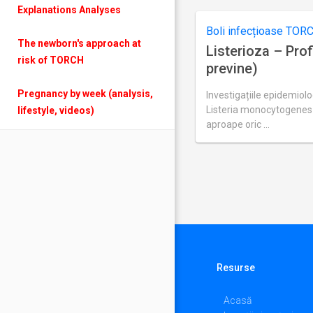
Explanations Analyses
24,
2018
Boli infecțioase TOR
The newborn's approach at
Listerioza – Prof
risk of TORCH
previne)
Pregnancy by week (analysis,
Investigațiile epidemiol
Listeria monocytogenes
lifestyle, videos)
aproape oric …
Ultima
actualizare
septembrie
24,
2018
Resurse
Acasă