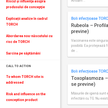
Antiam …
Riscul şi influenţa asupra
Ultima
produsului de concepţie
actualizare
august
28,
Boli infecțioase TOR
Explicații analize în cadrul
2018
Rubeola – Profil
TORCH
previne)
Abordarea nou-născutului cu
Vaccinarea este singur
risc de TORCH
posibilă. Ea protejează f
de …
Sarcina pe săptămâni
Ultima
actualizare
august
22,
CALL TO ACTION
2018
Boli infecțioase TOR
To whom TORCH site is
Toxoplasmoza – 
addressed
se previne)
Măsurile de igienă sunt e
Risk and influence on the
infectării cu TG. Nu exist
conception produc
t
Ultima
actualizare
septembrie