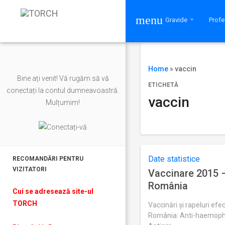
menu
Gravide
Profe
Home
»
vaccin
Bine ați venit! Vă rugăm să vă
ETICHETĂ
conectați la contul dumneavoastră.
vaccin
Mulțumim!
Date statistice
RECOMANDĂRI PENTRU
VIZITATORI
Vaccinare 2015 –
România
Cui se adresează site-ul
TORCH
Vaccinări și rapeluri efe
România: Anti-haemophil