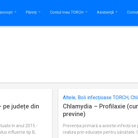
sioniști
Părinți
Contul meu TORCH
Asistență
Comut
Altele
,
Boli infecțioase TORCH
,
Ch
 pe județe din
Chlamydia – Profilaxie (cu
previne)
ctuate în anul 2015 -
Prevenția primară a acestei infecții se
us influente tip B,
realiza prin educație pentru sănătate.