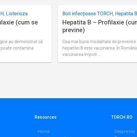
actualizare
septembrie
24,
CH
,
Listerioza
Boli infecțioase TORCH
,
Hepatita 
2018
ilaxie (cum se
Hepatita B – Profilaxie (c
previne)
ogice au demonstrat că
Cea mai bună modalitate de prevenire
 poate contamina
hepatitei B este vaccinarea. În Români
vaccinarea împotr …
Ultima
actualizare
septembrie
24,
2018
Resources
TORCH.RO
Home
Despre noi