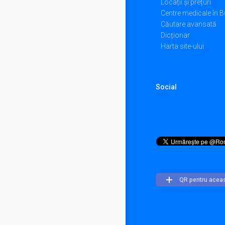
Locații și prețuri
Centre medicale în B
Căutare avansată
Dicționar
Harta site-ului
Social
QR pentru acea