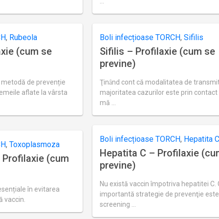
…
Ultima
actualizare
septembrie
21,
CH
,
Rubeola
Boli infecțioase TORCH
,
Sifilis
2018
axie (cum se
Sifilis – Profilaxie (cum se
previne)
a metodă de prevenție
Ţinȃnd cont că modalitatea de transmit
emeile aflate la vârsta
majoritatea cazurilor este prin contact
mă …
Ultima
actualizare
septembrie
24,
Boli infecțioase TORCH
,
Hepatita 
2018
CH
,
Toxoplasmoza
Hepatita C – Profilaxie (c
Profilaxie (cum
previne)
Nu există vaccin împotriva hepatitei C.
sențiale în evitarea
importantă strategie de prevenţie est
ă vaccin.
screening …
Ultima