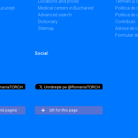
Locations and prices
Termeni și c
ucurești
Medical centers in Bucharest
Politica de 
Advanced search
Politica de
Dictionary
Contribuții
Sitemap
Adrese de c
Formular de
Social.
stă pagină
QR for this page