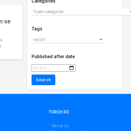
Categories
B
um se
Tags
 a
a
Published after date
TORCH.RO.
About Us