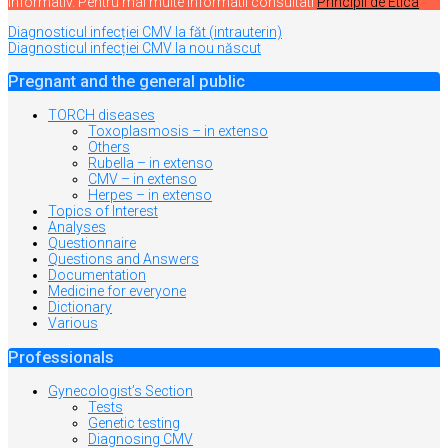
informativ. Pentru mai multe informatii consultati
Principii de Etica
Navigare
Diagnosticul infecției CMV la făt (intrauterin)
Diagnosticul infecției CMV la nou născut
în
articole
Pregnant and the general public
TORCH diseases
Toxoplasmosis – in extenso
Others
Rubella – in extenso
CMV – in extenso
Herpes – in extenso
Topics of Interest
Analyses
Questionnaire
Questions and Answers
Documentation
Medicine for everyone
Dictionary
Various
Professionals
Gynecologist’s Section
Tests
Genetic testing
Diagnosing CMV