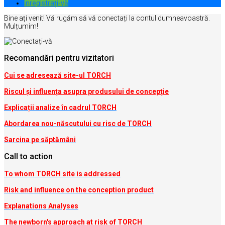
Inregistrați-vă
Bine ați venit! Vă rugăm să vă conectați la contul dumneavoastră.
Mulțumim!
Recomandări pentru vizitatori
Cui se adresează site-ul TORCH
Riscul şi influenţa asupra produsului de concepţie
Explicații analize în cadrul TORCH
Abordarea nou-născutului cu risc de TORCH
Sarcina pe săptămâni
Call to action
To whom TORCH site is addressed
Risk and influence on the conception produc
t
Explanations Analyses
The newborn's approach at risk of TORCH