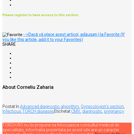
Please register to have access to this section.
-->Dacă vă place acest articol, adăugați-l la Favorite (If
you like this article, add it to your Favorites)
SHARE
About Corneliu Zaharia
Postat în
Advanced diagnostic algorithm
,
Gynecologist's section
,
Infectious TORCH diseases
Etichetat
CMV.
,
diagnostic
,
pregnancy
TORCH.RO nu îsi propune sa înlocuiasca consultul medical de
specialitate, informatia prezentata pe acest site are un caracter