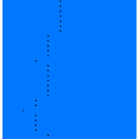
Descriere
Incidenţa, prevalenţa
Contaminare
Incubaţie, contagiozitate
Profilaxie
Naşterea, alăptarea
Bibliografie
infecția HIV/SIDA – in extenso
Parvovirusul B19 – in extenso
Streptococii de grup B – in extenso
Infecţia gonococică – in extenso
Virusul Zika – in extenso
Rubeola – in extenso
Descriere
Incidenţa, prevalenţa
Incubaţie, contagiozitate
Contaminare
Profilaxie (cum se previne)
Naşterea, alăptarea
Tratament
CMV – in extenso
Herpes – in extenso
Subiecte de interes
Femei care doresc să conceapă
Sarcina pe săptămâni
Calculul săptămânii de sarcină
Riscul asupra produsului de concepţie
Risc – Toxoplasmoza