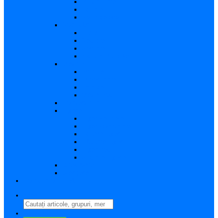
Vizualizare
Editare
Poza de profil
Notificări
Citite
Necitite
Sortare
Acțiuni multiple
Mesaje
Primite
Importante
Trimise
Mesaj nou
Conversația
Fișiere
Fișierele mele
Fișiere partajate
Editare fișier
Căutare fișier
Fișier nou
Situație fișiere
Directoare
Ștergere
Comutator limbă
search
perm_identity
Conectați-vă