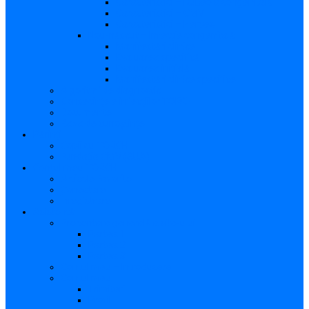
Caracteristici – Rubeola congenitală
Caracteristici – CMV
Caracteristici – Herpes
Nou-născut – Infecție congenitală
Manifestări clinice
Evaluarea specifică
Evaluarea inițială
Manifestări clinice specifice
Algoritmi de diagnostic
Consecinţele infecţiilor TORCH
Documente
Baza de cunoștințe
Părinți
Copii cu TORCH
Fundația CMV (SUA)
Contul meu TORCH
Articole Favorite
Conectare
Înregistrare
Asistență
Prezentare generală a site-ului
Partea 1
Partea 2
Partea 3
Contul meu – Introducere
Contul meu
Trimiteri
Profil