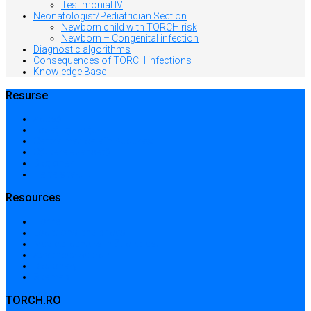
Testimonial IV
Neonatologist/Pediatrician Section
Newborn child with TORCH risk
Newborn – Congenital infection
Diagnostic algorithms
Consequences of TORCH infections
Knowledge Base
Resurse
Acasă
Locații și prețuri
Centre medicale în București
Căutare avansată
Dicționar
Harta site-ului
Resources
Home
Locations and prices
Medical centers in Bucharest
Advanced search
Dictionary
Sitemap
TORCH.RO