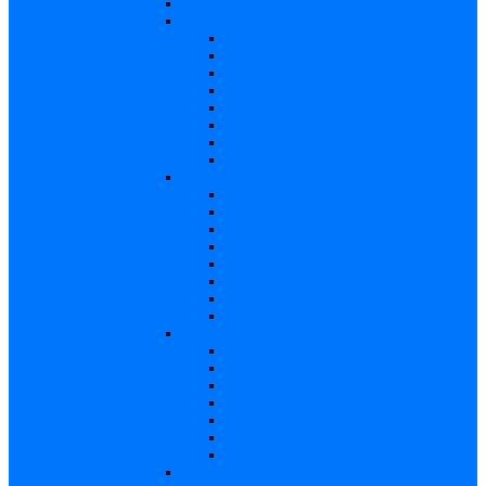
Varicela – in extenso
Sifilis – in extenso
Descriere
Incidenţa, prevalenţa
Contaminare
Incubaţie, contagiozitate
Profilaxie
Naşterea, alăptarea
Tratament
Bibliografie
Chlamydia – in extenso
Descriere
Incidența, prevalența
Contaminare
Incubație, contagiozitate
Profilaxie
Naştere, alăptarea
Tratament
Bibliografie
Hepatita B – in extenso
Descriere
Incidența, prevalența
Contaminare
Incubaţie, contagiozitate
Profilaxie
Naşterea, alăptarea
Bibliografie
Hepatita C – in extenso