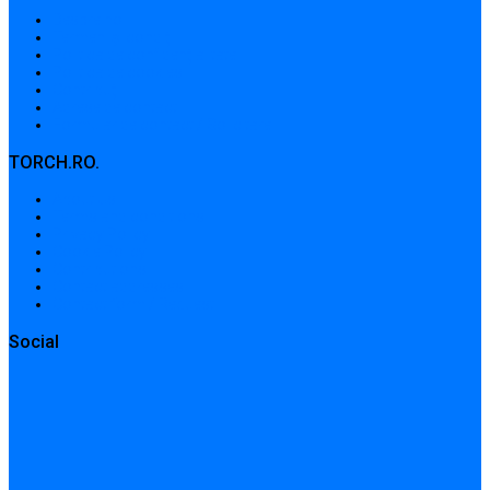
Despre noi
Termeni și condiții
Politica de confidențialitate
Politica de cookies
Contribuții
Adrese de contact
Formular de contact / Solicitare
TORCH.RO.
About Us
Terms and conditions
Privacy Policy
Cookie Policy
Contributions
Contact addresses
Contact form / Request
Social