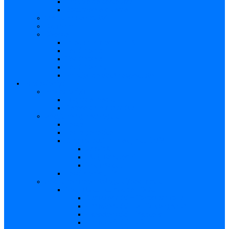
Articole de cercetare
Documente diverse
Medicina pentru toți
Dicționar
Diverse
Infecția maternă la făt
Testimonial I
Testimonial II
Testimonialul III
Principii de etică respectate
Profesioniști
Profesioniști
Upgrade medic
Cerere date statistice
Secţiunea ginecologului
Teste
Teste genetice
Diagnosticul în infecţia cu CMV
Gravidă
Făt (intrauterin)
Nou născut
Testimonialul IV
Secțiunea neonatologului/pediatrului
Nou-născut cu risc de TORCH
Caracteristici – Toxoplasmoza
Caracteristici – Sifilis congenital
Caracteristici – Varicela
Caracteristici – Zika