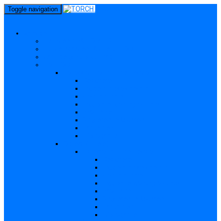
perm_identity
Toggle navigation
menu
Gravide
Ce înseamnă TORCH?
Cui se adresează site-ul TORCH
Gravide și Publicul larg
Boli TORCH
Toxoplasmoza – in extenso
Descriere
Incidența, prevalența
Contaminare
Incubație, contagiozitate
Profilaxie
Nașterea, alăptarea
Tratament
Bibliografie
Others (Altele)
Listerioza – in extenso
Descriere
Incidența, prevalența
Contaminare
Incubație, contagiozitate
Profilaxie
Nașterea, alăptarea
Tratament
Bibliografie