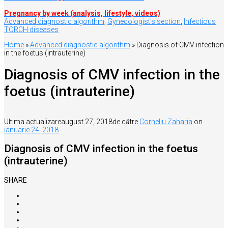
Pregnancy by week (analysis, lifestyle, videos)
Advanced diagnostic algorithm
,
Gynecologist's section
,
Infectious
TORCH diseases
Home
»
Advanced diagnostic algorithm
»
Diagnosis of CMV infection
in the foetus (intrauterine)
Diagnosis of CMV infection in the
foetus (intrauterine)
Ultima actualizare
august 27, 2018
de către
Corneliu Zaharia
on
ianuarie 24, 2018
Diagnosis of CMV infection in the foetus
(intrauterine)
SHARE