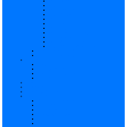
Risc – Listerioza
Risc – Sifilis
Risc – Parvovirusul B19
Risc – Varicela
Risc – Hepatita B
Risc – Hepatita C
Risc – HIV/SIDA
Risc – Streptococii de grup B
Risc – Rubeola
Risc – Virusul citomegalic
Risc – Virusul herpes simplex
Reproducere asistată
Date statistice medicale
Analize
Explicaţii analize
Locații și prețuri
Interpretare rezultate CMV
Ghid explicativ
Chestionar
Chestionar screening
Întrebări şi răspunsuri
Documentare
Cărți, cursuri, teze de doctorat, ghiduri
Prezentări
Articole medicale
Videoclipuri – TORCH
Programe Android
Aplicații – AppStore