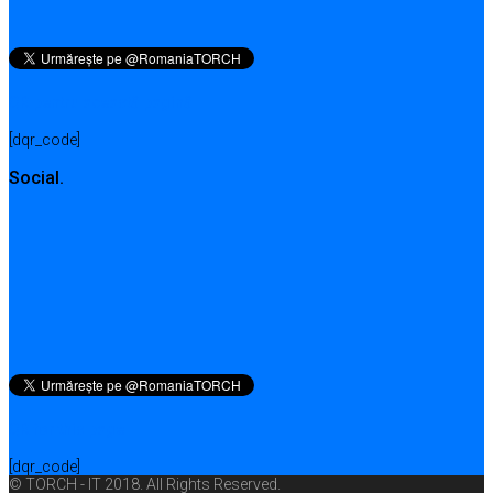
QR pentru această pagină
[dqr_code]
Social.
QR for this page
[dqr_code]
© TORCH - IT 2018. All Rights Reserved.