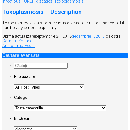
Infectious TORCH diseases
,
Toxoplasmosis
Toxoplasmosis – Description
Toxoplasmosis is a rare infectious disease during pregnancy, but it
can be very serious especially i …
Ultima actualizare
septembrie 24, 2018
decembrie 1, 2017
de către
Corneliu Zaharia
Navigare
Articole mai vechi
în
Cautare avansata
articole
Filtreaza in
Categorii
Etichete