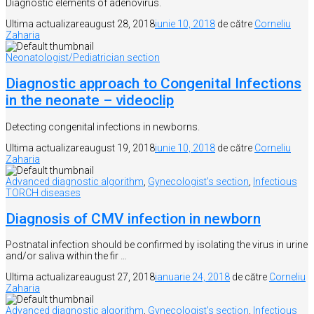
Diagnostic elements of adenovirus.
Ultima actualizare
august 28, 2018
iunie 10, 2018
de către
Corneliu
Zaharia
Neonatologist/Pediatrician section
Diagnostic approach to Congenital Infections
in the neonate – videoclip
Detecting congenital infections in newborns.
Ultima actualizare
august 19, 2018
iunie 10, 2018
de către
Corneliu
Zaharia
Advanced diagnostic algorithm
,
Gynecologist's section
,
Infectious
TORCH diseases
Diagnosis of CMV infection in newborn
Postnatal infection should be confirmed by isolating the virus in urine
and/or saliva within the fir …
Ultima actualizare
august 27, 2018
ianuarie 24, 2018
de către
Corneliu
Zaharia
Advanced diagnostic algorithm
,
Gynecologist's section
,
Infectious