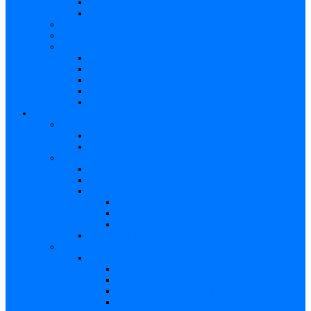
Articole de cercetare
Documente diverse
Medicina pentru toți
Dicționar
Diverse
Infecția maternă la făt
Testimonial I
Testimonial II
Testimonialul III
Principii de etică respectate
Profesioniști
Profesioniști
Upgrade medic
Cerere date statistice
Secţiunea ginecologului
Teste
Teste genetice
Diagnosticul în infecţia cu CMV
Gravidă
Făt (intrauterin)
Nou născut
Testimonialul IV
Secțiunea neonatologului/pediatrului
Nou-născut cu risc de TORCH
Caracteristici – Toxoplasmoza
Caracteristici – Sifilis congenital
Caracteristici – Varicela
Caracteristici – Zika