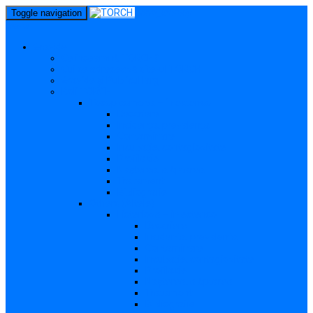
perm_identity
Toggle navigation
menu
Gravide
Ce înseamnă TORCH?
Cui se adresează site-ul TORCH
Gravide și Publicul larg
Boli TORCH
Toxoplasmoza – in extenso
Descriere
Incidența, prevalența
Contaminare
Incubație, contagiozitate
Profilaxie
Nașterea, alăptarea
Tratament
Bibliografie
Others (Altele)
Listerioza – in extenso
Descriere
Incidența, prevalența
Contaminare
Incubație, contagiozitate
Profilaxie
Nașterea, alăptarea
Tratament
Bibliografie