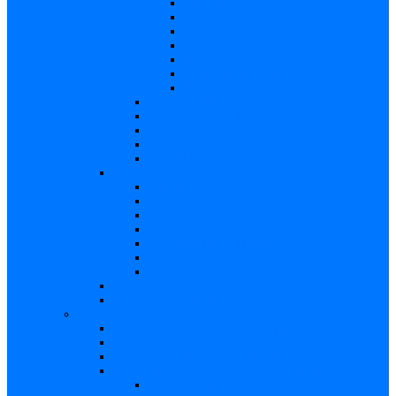
Descriere
Incidenţa, prevalenţa
Contaminare
Incubaţie, contagiozitate
Profilaxie
Naşterea, alăptarea
Bibliografie
infecția HIV/SIDA – in extenso
Parvovirusul B19 – in extenso
Streptococii de grup B – in extenso
Infecţia gonococică – in extenso
Virusul Zika – in extenso
Rubeola – in extenso
Descriere
Incidenţa, prevalenţa
Incubaţie, contagiozitate
Contaminare
Profilaxie (cum se previne)
Naşterea, alăptarea
Tratament
CMV – in extenso
Herpes – in extenso
Subiecte de interes
Femei care doresc să conceapă
Sarcina pe săptămâni
Calculul săptămânii de sarcină
Riscul asupra produsului de concepţie
Risc – Toxoplasmoza