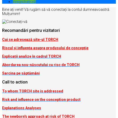
Inregistrați-vă
Bine ați venit! Vă rugăm să vă conectați la contul dumneavoastră.
Mulțumim!
Recomandări pentru vizitatori
Cui se adresează site-ul TORCH
Riscul şi influenţa asupra produsului de concepţie
Explicații analize în cadrul TORCH
Abordarea nou-născutului cu risc de TORCH
Sarcina pe săptămâni
Call to action
To whom TORCH site is addressed
Risk and influence on the conception produc
t
Explanations Analyses
The newborn's approach at risk of TORCH