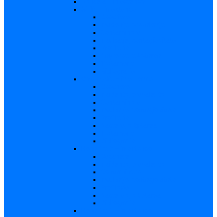
Varicela – in extenso
Sifilis – in extenso
Descriere
Incidenţa, prevalenţa
Contaminare
Incubaţie, contagiozitate
Profilaxie
Naşterea, alăptarea
Tratament
Bibliografie
Chlamydia – in extenso
Descriere
Incidența, prevalența
Contaminare
Incubație, contagiozitate
Profilaxie
Naştere, alăptarea
Tratament
Bibliografie
Hepatita B – in extenso
Descriere
Incidența, prevalența
Contaminare
Incubaţie, contagiozitate
Profilaxie
Naşterea, alăptarea
Bibliografie
Hepatita C – in extenso