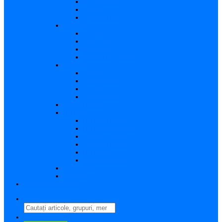
Vizualizare
Editare
Poza de profil
Notificări
Citite
Necitite
Sortare
Acțiuni multiple
Mesaje
Primite
Importante
Trimise
Mesaj nou
Conversația
Fișiere
Fișierele mele
Fișiere partajate
Editare fișier
Căutare fișier
Fișier nou
Situație fișiere
Directoare
Ștergere
Comutator limbă
search
perm_identity
Conectați-vă