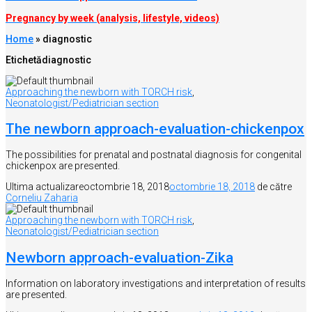
Pregnancy by week (analysis, lifestyle, videos)
Home
»
diagnostic
Etichetă
diagnostic
Approaching the newborn with TORCH risk
,
Neonatologist/Pediatrician section
The newborn approach-evaluation-chickenpox
The possibilities for prenatal and postnatal diagnosis for congenital
chickenpox are presented.
Ultima actualizare
octombrie 18, 2018
octombrie 18, 2018
de către
Corneliu Zaharia
Approaching the newborn with TORCH risk
,
Neonatologist/Pediatrician section
Newborn approach-evaluation-Zika
Information on laboratory investigations and interpretation of results
are presented.