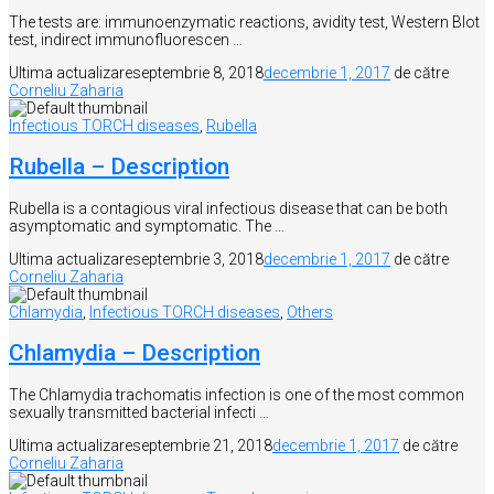
The tests are: immunoenzymatic reactions, avidity test, Western Blot
test, indirect immunofluorescen …
Ultima actualizare
septembrie 8, 2018
decembrie 1, 2017
de către
Corneliu Zaharia
Infectious TORCH diseases
,
Rubella
Rubella – Description
Rubella is a contagious viral infectious disease that can be both
asymptomatic and symptomatic. The …
Ultima actualizare
septembrie 3, 2018
decembrie 1, 2017
de către
Corneliu Zaharia
Chlamydia
,
Infectious TORCH diseases
,
Others
Chlamydia – Description
The Chlamydia trachomatis infection is one of the most common
sexually transmitted bacterial infecti …
Ultima actualizare
septembrie 21, 2018
decembrie 1, 2017
de către
Corneliu Zaharia