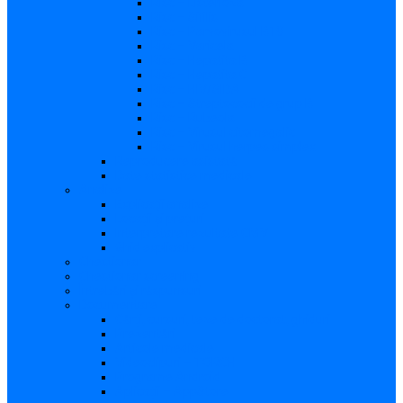
Risc – Listerioza
Risc – Sifilis
Risc – Parvovirusul B19
Risc – Varicela
Risc – Hepatita B
Risc – Hepatita C
Risc – HIV/SIDA
Risc – Streptococii de grup B
Risc – Rubeola
Risc – Virusul citomegalic
Risc – Virusul herpes simplex
Reproducere asistată
Date statistice medicale
Analize
Explicaţii analize
Locații și prețuri
Interpretare rezultate CMV
Ghid explicativ
Chestionar
Chestionar screening
Întrebări şi răspunsuri
Documentare
Cărți, cursuri, teze de doctorat, ghiduri
Prezentări
Articole medicale
Videoclipuri – TORCH
Programe Android
Aplicații – AppStore