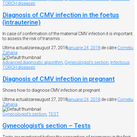
TORCH diseases
Diagnosis of CMV infection in the foetus
(intrauterine)
In case of confirmation of the maternal CMV infection it is important
to assess the risk of transmis …
Ultima actualizare
august 27, 2018
ianuarie 24, 2018
de către
Corneliu
Zaharia
Advanced diagnostic algorithm
,
Gynecologist's section
,
Infectious
TORCH diseases
Diagnosis of CMV infection in pregnant
Shows how to diagnose CMV infection at pregnant.
Ultima actualizare
august 27, 2018
ianuarie 24, 2018
de către
Corneliu
Zaharia
Gynecologist's section
,
TEST
Gynecologist’s section – Tests
Tests are mentioned before the conception of pregnancy in the first