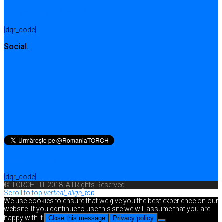
QR pentru această pagină
[dqr_code]
Social.
QR for this page
[dqr_code]
© TORCH - IT 2018. All Rights Reserved.
Scroll to top
vertical_align_top
We use cookies to ensure that we give you the best experience on our
website. If you continue to use this site we will assume that you are
happy with it.
Close this message
Privacy policy