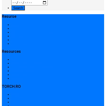
Resurse
Acasă
Locații și prețuri
Centre medicale în București
Căutare avansată
Dicționar
Harta site-ului
Resources
Home
Locations and prices
Medical centers in Bucharest
Advanced search
Dictionary
Sitemap
TORCH.RO
Despre noi
Termeni și condiții
Politica de confidențialitate
Politica de cookies