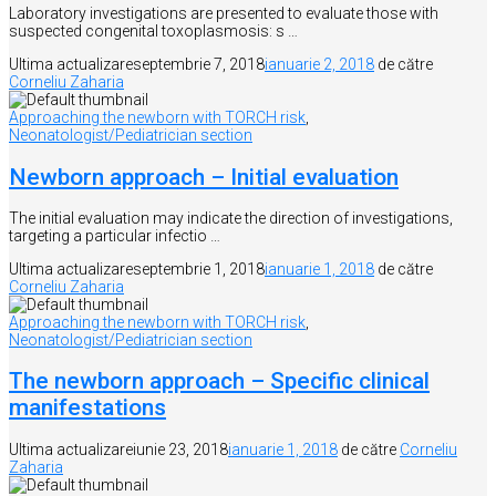
Laboratory investigations are presented to evaluate those with
suspected congenital toxoplasmosis: s …
Ultima actualizare
septembrie 7, 2018
ianuarie 2, 2018
de către
Corneliu Zaharia
Approaching the newborn with TORCH risk
,
Neonatologist/Pediatrician section
Newborn approach – Initial evaluation
The initial evaluation may indicate the direction of investigations,
targeting a particular infectio …
Ultima actualizare
septembrie 1, 2018
ianuarie 1, 2018
de către
Corneliu Zaharia
Approaching the newborn with TORCH risk
,
Neonatologist/Pediatrician section
The newborn approach – Specific clinical
manifestations
Ultima actualizare
iunie 23, 2018
ianuarie 1, 2018
de către
Corneliu
Zaharia