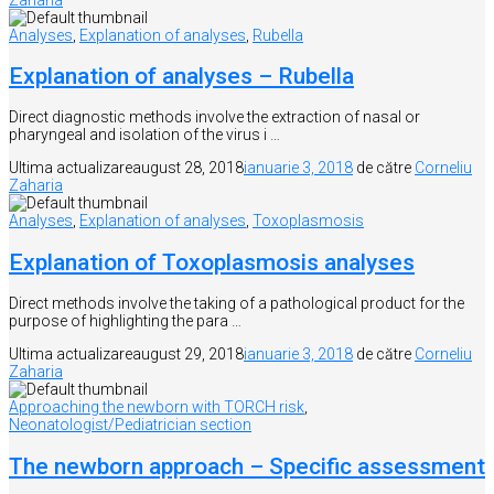
Analyses
,
Explanation of analyses
,
Rubella
Explanation of analyses – Rubella
Direct diagnostic methods involve the extraction of nasal or
pharyngeal and isolation of the virus i …
Ultima actualizare
august 28, 2018
ianuarie 3, 2018
de către
Corneliu
Zaharia
Analyses
,
Explanation of analyses
,
Toxoplasmosis
Explanation of Toxoplasmosis analyses
Direct methods involve the taking of a pathological product for the
purpose of highlighting the para …
Ultima actualizare
august 29, 2018
ianuarie 3, 2018
de către
Corneliu
Zaharia
Approaching the newborn with TORCH risk
,
Neonatologist/Pediatrician section
The newborn approach – Specific assessment