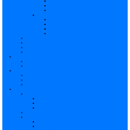
Caracteristici – Rubeola congenitală
Caracteristici – CMV
Caracteristici – Herpes
Nou-născut – Infecție congenitală
Manifestări clinice
Evaluarea specifică
Evaluarea inițială
Manifestări clinice specifice
Algoritmi de diagnostic
Consecinţele infecţiilor TORCH
Documente
Baza de cunoștințe
Părinți
Copii cu TORCH
Fundația CMV (SUA)
Contul meu TORCH
Articole Favorite
Conectare
Înregistrare
Asistență
Prezentare generală a site-ului
Partea 1
Partea 2
Partea 3
Contul meu – Introducere
Contul meu
Trimiteri
Profil