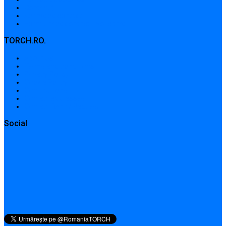
Contribuții
Adrese de contact
Formular de contact / Solicitare
TORCH.RO.
About Us
Terms and conditions
Privacy Policy
Cookie Policy
Contributions
Contact addresses
Contact form / Request
Social