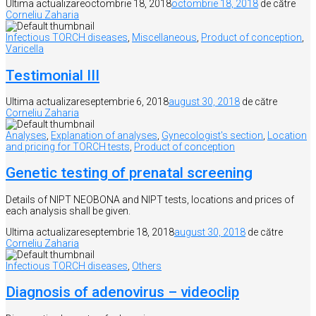
Ultima actualizare
octombrie 18, 2018
octombrie 18, 2018
de către
Corneliu Zaharia
Infectious TORCH diseases
,
Miscellaneous
,
Product of conception
,
Varicella
Testimonial III
Ultima actualizare
septembrie 6, 2018
august 30, 2018
de către
Corneliu Zaharia
Analyses
,
Explanation of analyses
,
Gynecologist's section
,
Location
and pricing for TORCH tests
,
Product of conception
Genetic testing of prenatal screening
Details of NIPT NEOBONA and NIPT tests, locations and prices of
each analysis shall be given.
Ultima actualizare
septembrie 18, 2018
august 30, 2018
de către
Corneliu Zaharia
Infectious TORCH diseases
,
Others
Diagnosis of adenovirus – videoclip