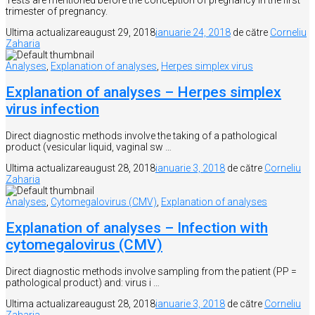
trimester of pregnancy.
Ultima actualizare
august 29, 2018
ianuarie 24, 2018
de către
Corneliu
Zaharia
Analyses
,
Explanation of analyses
,
Herpes simplex virus
Explanation of analyses – Herpes simplex
virus infection
Direct diagnostic methods involve the taking of a pathological
product (vesicular liquid, vaginal sw …
Ultima actualizare
august 28, 2018
ianuarie 3, 2018
de către
Corneliu
Zaharia
Analyses
,
Cytomegalovirus (CMV)
,
Explanation of analyses
Explanation of analyses – Infection with
cytomegalovirus (CMV)
Direct diagnostic methods involve sampling from the patient (PP =
pathological product) and: virus i …
Ultima actualizare
august 28, 2018
ianuarie 3, 2018
de către
Corneliu
Zaharia