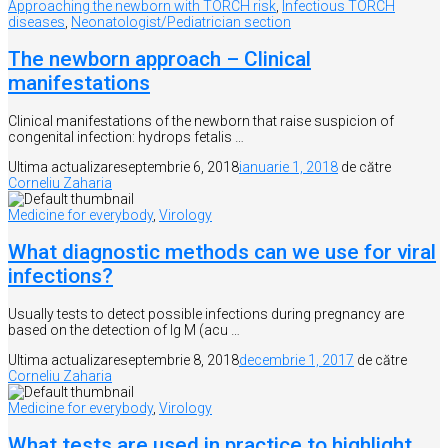
Approaching the newborn with TORCH risk
,
Infectious TORCH
diseases
,
Neonatologist/Pediatrician section
The newborn approach – Clinical
manifestations
Clinical manifestations of the newborn that raise suspicion of
congenital infection: hydrops fetalis …
Ultima actualizare
septembrie 6, 2018
ianuarie 1, 2018
de către
Corneliu Zaharia
Medicine for everybody
,
Virology
What diagnostic methods can we use for viral
infections?
Usually tests to detect possible infections during pregnancy are
based on the detection of Ig M (acu …
Ultima actualizare
septembrie 8, 2018
decembrie 1, 2017
de către
Corneliu Zaharia
Medicine for everybody
,
Virology
What tests are used in practice to highlight