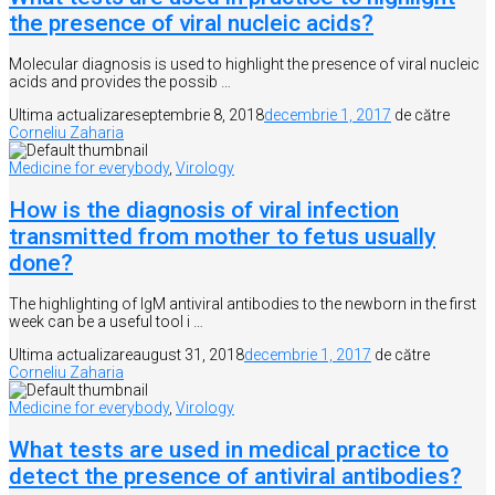
the presence of viral nucleic acids?
Molecular diagnosis is used to highlight the presence of viral nucleic
acids and provides the possib …
Ultima actualizare
septembrie 8, 2018
decembrie 1, 2017
de către
Corneliu Zaharia
Medicine for everybody
,
Virology
How is the diagnosis of viral infection
transmitted from mother to fetus usually
done?
The highlighting of IgM antiviral antibodies to the newborn in the first
week can be a useful tool i …
Ultima actualizare
august 31, 2018
decembrie 1, 2017
de către
Corneliu Zaharia
Medicine for everybody
,
Virology
What tests are used in medical practice to
detect the presence of antiviral antibodies?