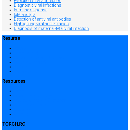
Evolution of viral infection
Diagnostic viral infections
Immune response
IgM and IgG
Detection of antiviral antibodies
Highlighting viral nucleic acids
Diagnosis of maternal-fetal viral infection
Resurse
Acasă
Locații și prețuri
Centre medicale în București
Căutare avansată
Dicționar
Harta site-ului
Resources
Home
Locations and prices
Medical centers in Bucharest
Advanced search
Dictionary
Sitemap
TORCH.RO