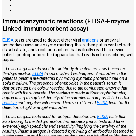
Immunoenzymatic reactions (ELISA-Enzyme
Linked Immunosorbent assay)
ELISA
tests are used to detect either viral
antigens
or antiviral
antibodies using an enzyme marking; this is then put in contact with
its substrate, and a colour reaction that is finally read to a device
called spectrophotometer (apparatus that reads color reactions) will
appear.
-The serological tests used for antibody detection are now based on
third-generation
ELISA
(most modern) techniques. Antibodies in the
patient’s plasma are detected by binding synthetic proteins fixed on a
solid medium. The presence of antibodies in the patient’s serum is
demonstrated by a colour reaction due to the conjugated enzyme that
reacts with the substrate. The reading is made at Spectrophotometer,
appreciating the optical density of the samples and in parallel of certain
positive
and negative witnesses. There are different
ELISA
tests for the
detection of IgM and IgG antibodies.
-The serological tests used for antigen detection are
ELISA
tests that
also belong to the 3rd generation Immunoenzymatic tests and have
extremely high specificity and sensitivity (implying the certainty of the
results). Plasma antigen is detected by binding of antibodies fastened to
a solid medium and by the corresponding enzyme-labelled antibodies in