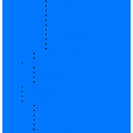
Risc – Listerioza
Risc – Sifilis
Risc – Parvovirusul B19
Risc – Varicela
Risc – Hepatita B
Risc – Hepatita C
Risc – HIV/SIDA
Risc – Streptococii de grup B
Risc – Rubeola
Risc – Virusul citomegalic
Risc – Virusul herpes simplex
Reproducere asistată
Date statistice medicale
Analize
Explicaţii analize
Locații și prețuri
Interpretare rezultate CMV
Ghid explicativ
Chestionar
Chestionar screening
Întrebări şi răspunsuri
Documentare
Cărți, cursuri, teze de doctorat, ghiduri
Prezentări
Articole medicale
Videoclipuri – TORCH
Programe Android
Aplicații – AppStore