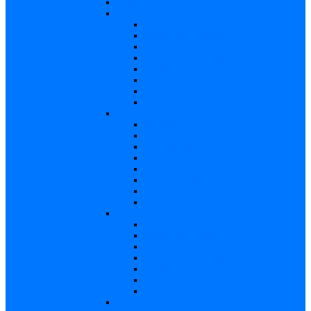
Varicela – in extenso
Sifilis – in extenso
Descriere
Incidenţa, prevalenţa
Contaminare
Incubaţie, contagiozitate
Profilaxie
Naşterea, alăptarea
Tratament
Bibliografie
Chlamydia – in extenso
Descriere
Incidența, prevalența
Contaminare
Incubație, contagiozitate
Profilaxie
Naştere, alăptarea
Tratament
Bibliografie
Hepatita B – in extenso
Descriere
Incidența, prevalența
Contaminare
Incubaţie, contagiozitate
Profilaxie
Naşterea, alăptarea
Bibliografie
Hepatita C – in extenso