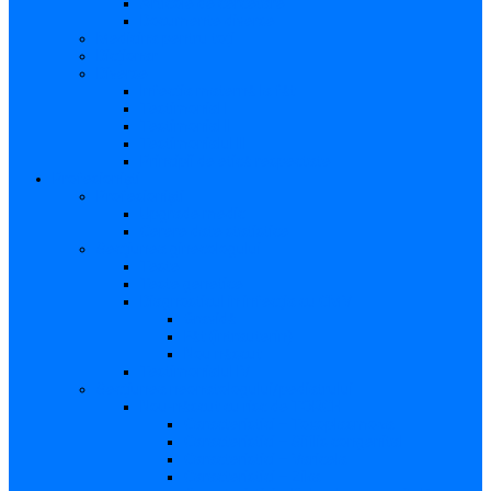
Articole de cercetare
Documente diverse
Medicina pentru toți
Dicționar
Diverse
Infecția maternă la făt
Testimonial I
Testimonial II
Testimonialul III
Principii de etică respectate
Profesioniști
Profesioniști
Upgrade medic
Cerere date statistice
Secţiunea ginecologului
Teste
Teste genetice
Diagnosticul în infecţia cu CMV
Gravidă
Făt (intrauterin)
Nou născut
Testimonialul IV
Secțiunea neonatologului/pediatrului
Nou-născut cu risc de TORCH
Caracteristici – Toxoplasmoza
Caracteristici – Sifilis congenital
Caracteristici – Varicela
Caracteristici – Zika