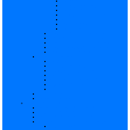
Descriere
Incidenţa, prevalenţa
Contaminare
Incubaţie, contagiozitate
Profilaxie
Naşterea, alăptarea
Bibliografie
infecția HIV/SIDA – in extenso
Parvovirusul B19 – in extenso
Streptococii de grup B – in extenso
Infecţia gonococică – in extenso
Virusul Zika – in extenso
Rubeola – in extenso
Descriere
Incidenţa, prevalenţa
Incubaţie, contagiozitate
Contaminare
Profilaxie (cum se previne)
Naşterea, alăptarea
Tratament
CMV – in extenso
Herpes – in extenso
Subiecte de interes
Femei care doresc să conceapă
Sarcina pe săptămâni
Calculul săptămânii de sarcină
Riscul asupra produsului de concepţie
Risc – Toxoplasmoza