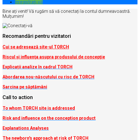
Inregistrați-vă
Bine ați venit! Vă rugăm să vă conectați la contul dumneavoastră.
Mulțumim!
Recomandări pentru vizitatori
Cui se adresează site-ul TORCH
Riscul şi influenţa asupra produsului de concepţie
Explicații analize în cadrul TORCH
Abordarea nou-născutului cu risc de TORCH
Sarcina pe săptămâni
Call to action
To whom TORCH site is addressed
Risk and influence on the conception produc
t
Explanations Analyses
The newborn's approach at risk of TORCH