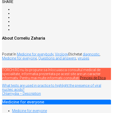
SHARE
About Corneliu Zaharia
Postat în
Medicine for everybody
,
Virology
Etichetat
diagnostic
,
Medicine for everyone
,
Questions and answers
,
viruses
TORCH.RO nu îsi propune sa înlocuiasca consultul medical de
specialitate, informatia prezentata pe acest site are un caracter
informativ. Pentru mai multe informatii consultati
Principii de Etica
Navigare
What tests are used in practice to highlight the presence of viral
nucleic acids?
în
Chlamydia – Description
articole
Medicine for everyone
Medicine for everyone