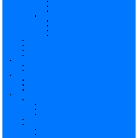
Caracteristici – Rubeola congenitală
Caracteristici – CMV
Caracteristici – Herpes
Nou-născut – Infecție congenitală
Manifestări clinice
Evaluarea specifică
Evaluarea inițială
Manifestări clinice specifice
Algoritmi de diagnostic
Consecinţele infecţiilor TORCH
Documente
Baza de cunoștințe
Părinți
Copii cu TORCH
Fundația CMV (SUA)
Contul meu TORCH
Articole Favorite
Conectare
Înregistrare
Asistență
Prezentare generală a site-ului
Partea 1
Partea 2
Partea 3
Contul meu – Introducere
Contul meu
Trimiteri
Profil