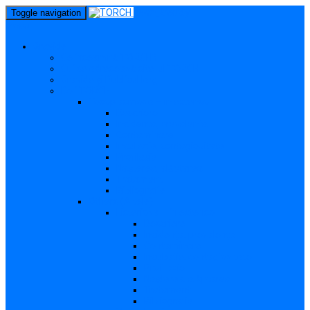
perm_identity
Toggle navigation
menu
Gravide
Ce înseamnă TORCH?
Cui se adresează site-ul TORCH
Gravide și Publicul larg
Boli TORCH
Toxoplasmoza – in extenso
Descriere
Incidența, prevalența
Contaminare
Incubație, contagiozitate
Profilaxie
Nașterea, alăptarea
Tratament
Bibliografie
Others (Altele)
Listerioza – in extenso
Descriere
Incidența, prevalența
Contaminare
Incubație, contagiozitate
Profilaxie
Nașterea, alăptarea
Tratament
Bibliografie