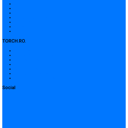
Despre noi
Termeni și condiții
Politica de confidențialitate
Politica de cookies
Contribuții
Adrese de contact
Formular de contact / Solicitare
TORCH.RO.
About Us
Terms and conditions
Privacy Policy
Cookie Policy
Contributions
Contact addresses
Contact form / Request
Social