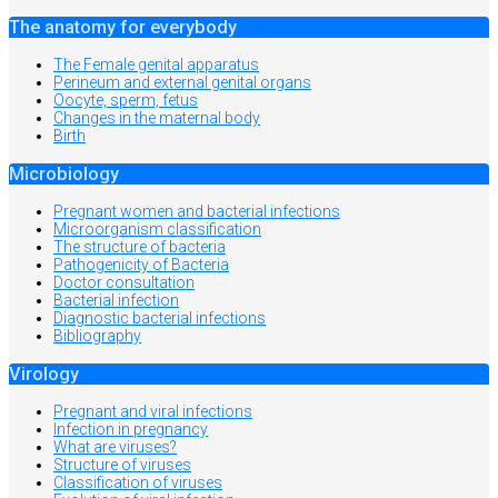
The anatomy for everybody
The Female genital apparatus
Perineum and external genital organs
Oocyte, sperm, fetus
Changes in the maternal body
Birth
Microbiology
Pregnant women and bacterial infections
Microorganism classification
The structure of bacteria
Pathogenicity of Bacteria
Doctor consultation
Bacterial infection
Diagnostic bacterial infections
Bibliography
Virology
Pregnant and viral infections
Infection in pregnancy
What are viruses?
Structure of viruses
Classification of viruses