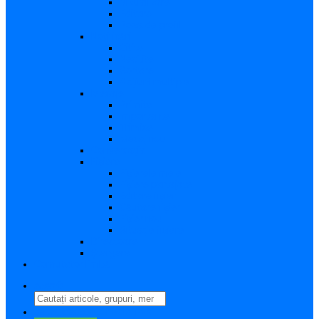
Vizualizare
Editare
Poza de profil
Notificări
Citite
Necitite
Sortare
Acțiuni multiple
Mesaje
Primite
Importante
Trimise
Mesaj nou
Conversația
Fișiere
Fișierele mele
Fișiere partajate
Editare fișier
Căutare fișier
Fișier nou
Situație fișiere
Directoare
Ștergere
Comutator limbă
search
perm_identity
Conectați-vă