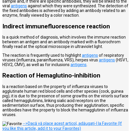
sample and, if there are specific antibodies, they will be linked to the
viral
antigens
against which they were synthesized. The detection of
the fixed antibodies is achieved by adding an antibody related to an
enzyme, finally viewed by a color reaction.
Indirect immunefluorescence reaction
Is a quick method of diagnosis, which involves the immune reaction
between an antigen and an antibody marked with a fluorochrom
finally read at the optical microscope in ultraviolet light.
The reaction is frequently used to highlight
antigens
of respiratory
viruses (influenza, parainfluenza, VRS), herpes virus
antigens
(HSV1,
HSV2, CMV), as well as for inclusions
antigens
.
Reaction of Hemaglutino-inhibition
Is a reaction based on the property of influenza viruses to
agglutinate human red blood cells and other species (cock, guinea
pig); it is due to the presence of some growths on the virion’s surface
called hemagglutinins, linking sialic acid receptors on the
sedimentation surface, thus producing their agglutination; specific
antibodies have the property to block the hemagglutinin of influenza
viruses.
-->Dacă vă place acest articol, adăugați-l la Favorite (If
you like this article, add it to your Favorites)