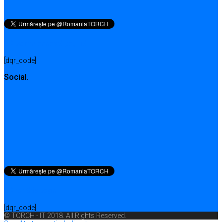
QR pentru această pagină
[dqr_code]
Social.
QR for this page
[dqr_code]
© TORCH - IT 2018. All Rights Reserved.