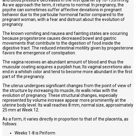
As we approach the term, it returns to normal. In pregnancy, the
psyche can sometimes suffer affective deviations in pregnant
behavior due to the particular hormonal factor compared to the
pregnant woman, with a fear and distrust about the evolution of
pregnancy.
The known vomiting and nausea and fainting states are occurring
because progesterone causes decreased bowel and gastric
movements that contribute to the digestion of food inside the
digestive tract. The reduced intestinal motility given by progesterone
favors the emergence of constipation.
The vagina receives an abundant amount of blood and thus the
muscular coating acquires a purplish hue; Its vaginal secretions also
end in a whitish color and tend to become more abundant in the first
part of the pregnancy.
The uterus undergoes significant changes from the point of view of
the structure by increasing its muscle, its walls relax with the
evolution of pregnancy. These structural changes, especially
represented by volume increase appear more prominently at the
uterine body level. Its wall reaches 8 mm, normal size, approximately
25 mm at Week 12.
As a form, it varies directly in proportion to that of the placenta, as
follows:
Weeks 1-8 is Piriform