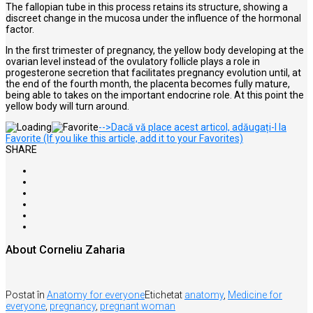
The fallopian tube in this process retains its structure, showing a
discreet change in the mucosa under the influence of the hormonal
factor.
In the first trimester of pregnancy, the yellow body developing at the
ovarian level instead of the ovulatory follicle plays a role in
progesterone secretion that facilitates pregnancy evolution until, at
the end of the fourth month, the placenta becomes fully mature,
being able to takes on the important endocrine role. At this point the
yellow body will turn around.
-->Dacă vă place acest articol, adăugați-l la
Favorite (If you like this article, add it to your Favorites)
SHARE
About Corneliu Zaharia
Postat în
Anatomy for everyone
Etichetat
anatomy
,
Medicine for
everyone
,
pregnancy
,
pregnant woman