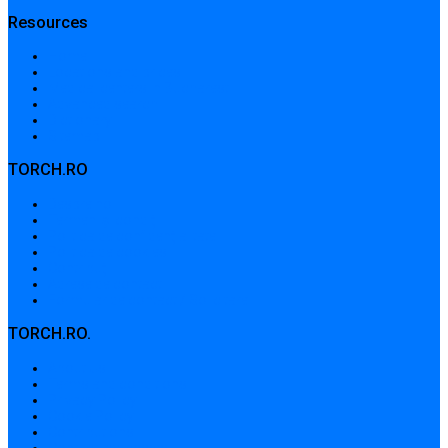
Resources
Home
Locations and prices
Medical centers in Bucharest
Advanced search
Dictionary
Sitemap
TORCH.RO
Despre noi
Termeni și condiții
Politica de confidențialitate
Politica de cookies
Contribuții
Adrese de contact
Formular de contact / Solicitare
TORCH.RO.
About Us
Terms and conditions
Privacy Policy
Cookie Policy
Contributions
Contact addresses