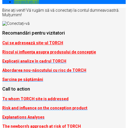
Inregistrați-vă
Bine ați venit! Vă rugăm să vă conectați la contul dumneavoastră.
Mulțumim!
Recomandări pentru vizitatori
Cui se adresează site-ul TORCH
Riscul şi influenţa asupra produsului de concepţie
Explicații analize în cadrul TORCH
Abordarea nou-născutului cu risc de TORCH
Sarcina pe săptămâni
Call to action
To whom TORCH site is addressed
Risk and influence on the conception produc
t
Explanations Analyses
The newborn's approach at risk of TORCH