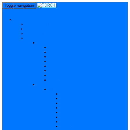
perm_identity
Toggle navigation
menu
Gravide
Ce înseamnă TORCH?
Cui se adresează site-ul TORCH
Gravide și Publicul larg
Boli TORCH
Toxoplasmoza – in extenso
Descriere
Incidența, prevalența
Contaminare
Incubație, contagiozitate
Profilaxie
Nașterea, alăptarea
Tratament
Bibliografie
Others (Altele)
Listerioza – in extenso
Descriere
Incidența, prevalența
Contaminare
Incubație, contagiozitate
Profilaxie
Nașterea, alăptarea
Tratament
Bibliografie