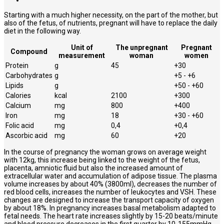
Starting with a much higher necessity, on the part of the mother, but
also of the fetus, of nutrients, pregnant will have to replace the daily
diet in the following way.
Unit of
The unpregnant
Pregnant
Compound
measurement
woman
women
Protein
g
45
+30
Carbohydrates
g
+5 - +6
Lipids
g
+50 - +60
Calories
kcal
2100
+300
Calcium
mg
800
+400
Iron
mg
18
+30 - +60
Folic acid
mg
0,4
+0,4
Ascorbic acid
mg
60
+20
In the course of pregnancy the woman grows on average weight
with 12kg, this increase being linked to the weight of the fetus,
placenta, amniotic fluid but also the increased amount of
extracellular water and accumulation of adipose tissue. The plasma
volume increases by about 40% (3800ml), decreases the number of
red blood cells, increases the number of leukocytes and VSH. These
changes are designed to increase the transport capacity of oxygen
by about 18%. In pregnancy increases basal metabolism adapted to
fetal needs. The heart rate increases slightly by 15-20 beats/minute
and blood pressure decreases in the first quarter by 10-155mmHg.