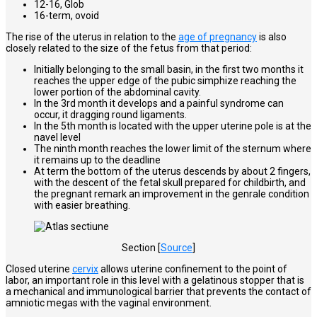
12-16, Glob
16-term, ovoid
The rise of the uterus in relation to the
age of pregnancy
is also
closely related to the size of the fetus from that period:
Initially belonging to the small basin, in the first two months it
reaches the upper edge of the pubic
simphize
reaching the
lower portion of the abdominal cavity.
In the 3rd month it develops and a painful syndrome can
occur, it dragging round ligaments.
In the 5th month is located with the upper uterine pole is at the
navel level
The ninth month reaches the lower limit of the sternum where
it remains up to the deadline
At term the bottom of the uterus descends by about 2 fingers,
with the descent of the fetal skull prepared for childbirth, and
the pregnant remark an improvement in the genrale condition
with easier breathing.
Section [
Source
]
Closed uterine
cervix
allows uterine confinement to the point of
labor, an important role in this level with a gelatinous stopper that is
a mechanical and immunological barrier that prevents the contact of
amniotic megas with the vaginal environment.