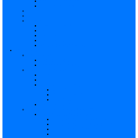
Articole de cercetare
Documente diverse
Medicina pentru toți
Dicționar
Diverse
Infecția maternă la făt
Testimonial I
Testimonial II
Testimonialul III
Principii de etică respectate
Profesioniști
Profesioniști
Upgrade medic
Cerere date statistice
Secţiunea ginecologului
Teste
Teste genetice
Diagnosticul în infecţia cu CMV
Gravidă
Făt (intrauterin)
Nou născut
Testimonialul IV
Secțiunea neonatologului/pediatrului
Nou-născut cu risc de TORCH
Caracteristici – Toxoplasmoza
Caracteristici – Sifilis congenital
Caracteristici – Varicela
Caracteristici – Zika