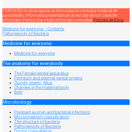
TORCH.RO nu îsi propune sa înlocuiasca consultul medical de
specialitate, informatia prezentata pe acest site are un caracter
informativ. Pentru mai multe informatii consultati
Principii de Etica
Navigare
Medicine for everyone – Contents
Pathogenicity of Bacteria
în
articole
Medicine for everyone
Medicine for everyone
The anatomy for everybody
The Female genital apparatus
Perineum and external genital organs
Oocyte, sperm, fetus
Changes in the maternal body
Birth
Microbiology
Pregnant women and bacterial infections
Microorganism classification
The structure of bacteria
Pathogenicity of Bacteria
Doctor consultation