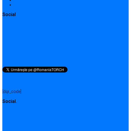
Contact form / Request
Social
QR pentru această pagină
[dqr_code]
Social.