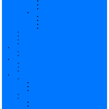
Caracteristici – Rubeola congenitală
Caracteristici – CMV
Caracteristici – Herpes
Nou-născut – Infecție congenitală
Manifestări clinice
Evaluarea specifică
Evaluarea inițială
Manifestări clinice specifice
Algoritmi de diagnostic
Consecinţele infecţiilor TORCH
Documente
Baza de cunoștințe
Părinți
Copii cu TORCH
Fundația CMV (SUA)
Contul meu TORCH
Articole Favorite
Conectare
Înregistrare
Asistență
Prezentare generală a site-ului
Partea 1
Partea 2
Partea 3
Contul meu – Introducere
Contul meu
Trimiteri
Profil