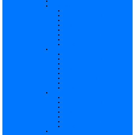
Varicela – in extenso
Sifilis – in extenso
Descriere
Incidenţa, prevalenţa
Contaminare
Incubaţie, contagiozitate
Profilaxie
Naşterea, alăptarea
Tratament
Bibliografie
Chlamydia – in extenso
Descriere
Incidența, prevalența
Contaminare
Incubație, contagiozitate
Profilaxie
Naştere, alăptarea
Tratament
Bibliografie
Hepatita B – in extenso
Descriere
Incidența, prevalența
Contaminare
Incubaţie, contagiozitate
Profilaxie
Naşterea, alăptarea
Bibliografie
Hepatita C – in extenso