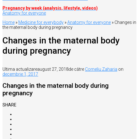
Pregnancy by week (analysis, lifestyle, videos)
Anatomy for everyone
Home
»
Medicine for everybody
»
Anatomy for everyone
»
Changes in
the maternal body during pregnancy
Changes in the maternal body
during pregnancy
Ultima actualizare
august 27, 2018
de către
Corneliu Zaharia
on
decembrie 1, 2017
Changes in the maternal body during
pregnancy
SHARE