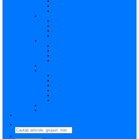
Vizualizare
Editare
Poza de profil
Notificări
Citite
Necitite
Sortare
Acțiuni multiple
Mesaje
Primite
Importante
Trimise
Mesaj nou
Conversația
Fișiere
Fișierele mele
Fișiere partajate
Editare fișier
Căutare fișier
Fișier nou
Situație fișiere
Directoare
Ștergere
Comutator limbă
search
perm_identity
Conectați-vă