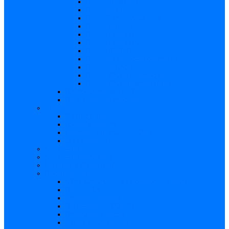
Risc – Listerioza
Risc – Sifilis
Risc – Parvovirusul B19
Risc – Varicela
Risc – Hepatita B
Risc – Hepatita C
Risc – HIV/SIDA
Risc – Streptococii de grup B
Risc – Rubeola
Risc – Virusul citomegalic
Risc – Virusul herpes simplex
Reproducere asistată
Date statistice medicale
Analize
Explicaţii analize
Locații și prețuri
Interpretare rezultate CMV
Ghid explicativ
Chestionar
Chestionar screening
Întrebări şi răspunsuri
Documentare
Cărți, cursuri, teze de doctorat, ghiduri
Prezentări
Articole medicale
Videoclipuri – TORCH
Programe Android
Aplicații – AppStore