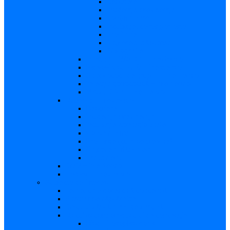
Descriere
Incidenţa, prevalenţa
Contaminare
Incubaţie, contagiozitate
Profilaxie
Naşterea, alăptarea
Bibliografie
infecția HIV/SIDA – in extenso
Parvovirusul B19 – in extenso
Streptococii de grup B – in extenso
Infecţia gonococică – in extenso
Virusul Zika – in extenso
Rubeola – in extenso
Descriere
Incidenţa, prevalenţa
Incubaţie, contagiozitate
Contaminare
Profilaxie (cum se previne)
Naşterea, alăptarea
Tratament
CMV – in extenso
Herpes – in extenso
Subiecte de interes
Femei care doresc să conceapă
Sarcina pe săptămâni
Calculul săptămânii de sarcină
Riscul asupra produsului de concepţie
Risc – Toxoplasmoza