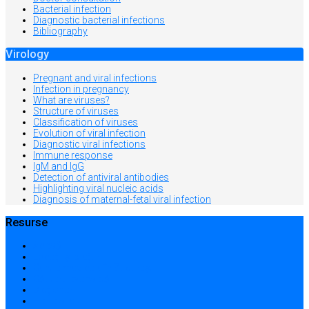
Bacterial infection
Diagnostic bacterial infections
Bibliography
Virology
Pregnant and viral infections
Infection in pregnancy
What are viruses?
Structure of viruses
Classification of viruses
Evolution of viral infection
Diagnostic viral infections
Immune response
IgM and IgG
Detection of antiviral antibodies
Highlighting viral nucleic acids
Diagnosis of maternal-fetal viral infection
Resurse
Acasă
Locații și prețuri
Centre medicale în București
Căutare avansată
Dicționar
Harta site-ului