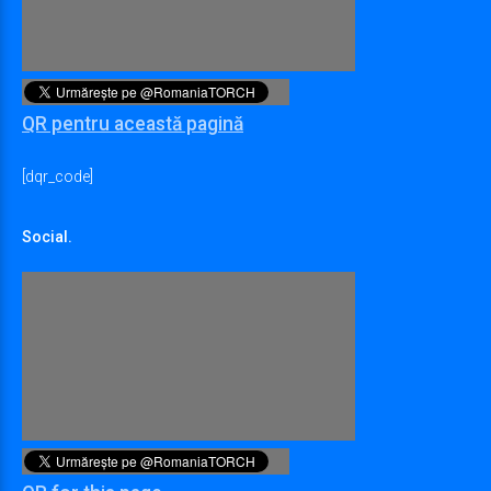
QR pentru această pagină
[dqr_code]
Social.