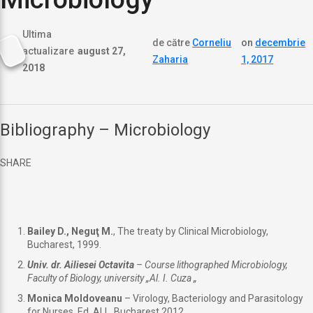
Ultima
de către
Corneliu
on
decembrie
actualizare
august 27,
Zaharia
1, 2017
2018
Bibliography – Microbiology
SHARE
Bailey D., Neguţ M.
, The treaty by Clinical Microbiology,
Bucharest, 1999.
Univ. dr. Ailiesei Octavita
– Course lithographed Microbiology,
Faculty of Biology, university „Al. I. Cuza „
Monica Moldoveanu
– Virology, Bacteriology and Parasitology
for Nurses, Ed. ALL, Bucharest 2012