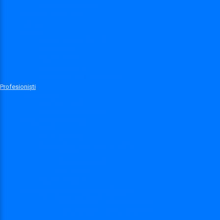
Documente diverse
Medicina pentru toți
Dicționar
Diverse
Infecția maternă la făt
Testimonial I
Testimonial II
Testimonialul III
Principii de etică respectate
Profesioniști
Profesioniști
Upgrade medic
Cerere date statistice
Secţiunea ginecologului
Teste
Teste genetice
Diagnosticul în infecţia cu CMV
Gravidă
Făt (intrauterin)
Nou născut
Testimonialul IV
Secțiunea neonatologului/pediatrului
Nou-născut cu risc de TORCH
Caracteristici – Toxoplasmoza
Caracteristici – Sifilis congenital