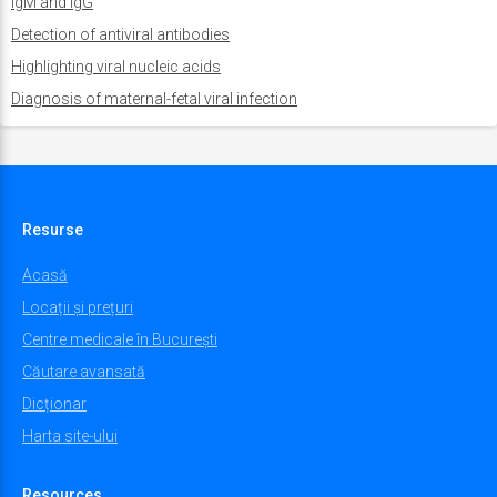
IgM and IgG
Detection of antiviral antibodies
Highlighting viral nucleic acids
Diagnosis of maternal-fetal viral infection
Resurse
Acasă
Locații și prețuri
Centre medicale în București
Căutare avansată
Dicționar
Harta site-ului
Resources