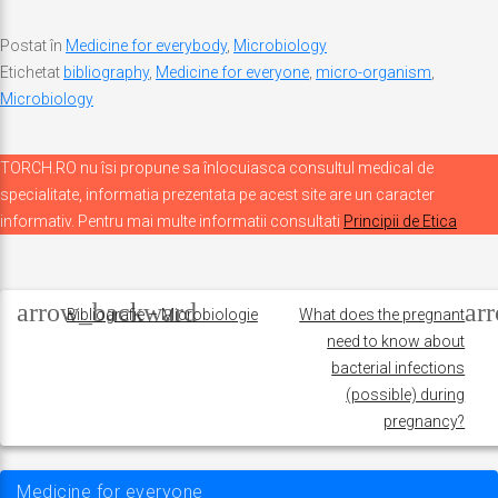
Postat în
Medicine for everybody
,
Microbiology
Etichetat
bibliography
,
Medicine for everyone
,
micro-organism
,
Microbiology
TORCH.RO nu îsi propune sa înlocuiasca consultul medical de
specialitate, informatia prezentata pe acest site are un caracter
informativ. Pentru mai multe informatii consultati
Principii de Etica
Navigare
în
Bibliografie – Microbiologie
What does the pregnant
need to know about
articole
bacterial infections
(possible) during
pregnancy?
Medicine for everyone