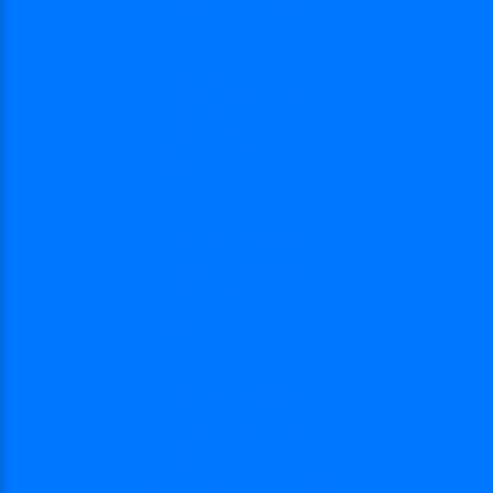
Incidența, prevalența
Contaminare
Incubație, contagiozitate
Profilaxie
Naştere, alăptarea
Tratament
Bibliografie
Hepatita B – in extenso
Descriere
Incidența, prevalența
Contaminare
Incubaţie, contagiozitate
Profilaxie
Naşterea, alăptarea
Bibliografie
Hepatita C – in extenso
Descriere
Incidenţa, prevalenţa
Contaminare
Incubaţie, contagiozitate
Profilaxie
Naşterea, alăptarea
Bibliografie
infecția HIV/SIDA – in extenso