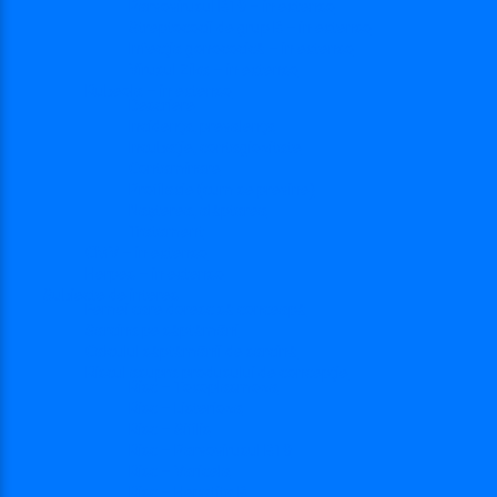
Parvovirusul B19 – in extenso
Streptococii de grup B – in extenso
Infecţia gonococică – in extenso
Virusul Zika – in extenso
Rubeola – in extenso
Descriere
Incidenţa, prevalenţa
Incubaţie, contagiozitate
Contaminare
Profilaxie (cum se previne)
Naşterea, alăptarea
Tratament
CMV – in extenso
Herpes – in extenso
Subiecte de interes
Femei care doresc să conceapă
Sarcina pe săptămâni
Calculul săptămânii de sarcină
Riscul asupra produsului de concepţie
Risc – Toxoplasmoza
Risc – Listerioza
Risc – Sifilis
Risc – Parvovirusul B19
Risc – Varicela
Risc – Hepatita B