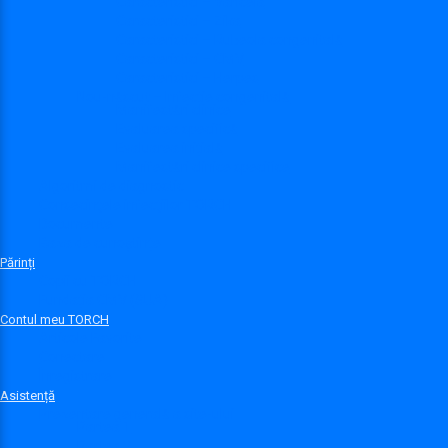
Caracteristici – Varicela
Caracteristici – Zika
Caracteristici – Rubeola congenitală
Caracteristici – CMV
Caracteristici – Herpes
Nou-născut – Infecție congenitală
Manifestări clinice
Evaluarea specifică
Evaluarea inițială
Manifestări clinice specifice
Algoritmi de diagnostic
Consecinţele infecţiilor TORCH
Documente
Baza de cunoștințe
Părinți
Copii cu TORCH
Fundația CMV (SUA)
Contul meu TORCH
Articole Favorite
Conectare
Înregistrare
Asistență
Prezentare generală a site-ului
Partea 1
Partea 2