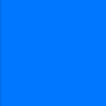
Risc – Hepatita C
Risc – HIV/SIDA
Risc – Streptococii de grup B
Risc – Rubeola
Risc – Virusul citomegalic
Risc – Virusul herpes simplex
Reproducere asistată
Date statistice medicale
Analize
Explicaţii analize
Locații și prețuri
Interpretare rezultate CMV
Ghid explicativ
Chestionar
Chestionar screening
Întrebări şi răspunsuri
Documentare
Cărți, cursuri, teze de doctorat, ghiduri
Prezentări
Articole medicale
Videoclipuri – TORCH
Programe Android
Aplicații – AppStore
Articole de cercetare