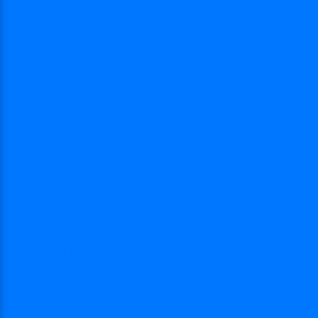
Partea 3
Contul meu – Introducere
Contul meu
Trimiteri
Profil
Vizualizare
Editare
Poza de profil
Notificări
Citite
Necitite
Sortare
Acțiuni multiple
Mesaje
Primite
Importante
Trimise
Mesaj nou
Conversația
Fișiere
Fișierele mele
Fișiere partajate
Editare fișier
Căutare fișier
Fișier nou