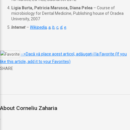
Ligia Burta, Patricia Marusca, Diana Pelea
– Course of
microbiology for Dental Medicine, Publishing house of Oradea
University, 2007
Internet
–
Wikipedia
,
a
,
b
,
c
,
d
,
e
.
-->Dacă vă place acest articol, adăugați-l la Favorite (If you
like this article, add it to your Favorites)
SHARE
About Corneliu Zaharia