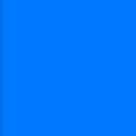
Nașterea, alăptarea
Tratament
Bibliografie
Others (Altele)
Listerioza – in extenso
Descriere
Incidența, prevalența
Contaminare
Incubație, contagiozitate
Profilaxie
Nașterea, alăptarea
Tratament
Bibliografie
Varicela – in extenso
Sifilis – in extenso
Descriere
Incidenţa, prevalenţa
Contaminare
Incubaţie, contagiozitate
Profilaxie
Naşterea, alăptarea
Tratament
Bibliografie
Chlamydia – in extenso
Descriere