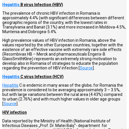
Hepatitis
B virus Infection (HBV)
The prevalence of chronic HBV infection in Romania is
approximately 4.4% (with significant differences between different
geographic regions of the country, with the lowest rates in
Transylvania and Banat (3.1%) and more increased in Moldova-4.5%,
Muntenia and Dobrogea-5.4%.
High prevalence values of HBV infection in Romania, above the
values reported by the other European countries, together with the
existence of an effective vaccine with extremely rare side effects
(Recombivax HB – Merck and pharmaceuticals Engerix-B
GlaxoSmithKline) represents an extremely strong motivation to
develop also in Romania of strategies to educate the population
regarding the prevention of HBV infection [
Source
].
Hepatitis
C virus Infection (HCV)
Hepatitis
C is endemic in many areas of the globe; for Romania the
prevalence is considered to be averaging approximately 3 – 3.5%,
but with large variations between the rural area (4.43%) compared
to urban (2.76%) and with much higher values in older age groups
[
Source
].
HIV infection
Data reported by the Ministry of Health (National Institute of
Infectious Diseases „Prof. Dr. Matei Balş”- department for