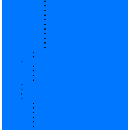
Risc – Listerioza
Risc – Sifilis
Risc – Parvovirusul B19
Risc – Varicela
Risc – Hepatita B
Risc – Hepatita C
Risc – HIV/SIDA
Risc – Streptococii de grup B
Risc – Rubeola
Risc – Virusul citomegalic
Risc – Virusul herpes simplex
Reproducere asistată
Date statistice medicale
Analize
Explicaţii analize
Locații și prețuri
Interpretare rezultate CMV
Ghid explicativ
Chestionar
Chestionar screening
Întrebări şi răspunsuri
Documentare
Cărți, cursuri, teze de doctorat, ghiduri
Prezentări
Articole medicale
Videoclipuri – TORCH
Programe Android
Aplicații – AppStore