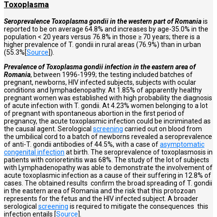
Toxoplasma
Seroprevalence Toxoplasma gondii in the western part of Roman
ia
is
reported to be on average 64.8% and increases by age-35.0% in the
population < 20 years versus 76.8% in those ≥ 70 years; there is a
higher prevalence of T. gondii in rural areas (76.9%) than in urban
(55.3%[
Source
]).
Prevalence of Toxoplasma gondii infection in the eastern area of
Romania
, between 1996-1999; the testing included batches of
pregnant, newborns, HIV infected subjects, subjects with ocular
conditions and lymphadenopathy. At 1.85% of apparently healthy
pregnant women was established with high probability the diagnosis
of acute infection with T. gondii. At 4.23% women belonging to a lot
of pregnant with spontaneous abortion in the first period of
pregnancy, the acute toxoplasmic infection could be incriminated as
the causal agent. Serological
screening
carried out on blood from
the umbilical cord to a batch of newborns revealed a seroprevalence
of anti-T. gondii antibodies of 44.5%, with a case of
asymptomatic
congenital infection
at birth. The seroprevalence of toxoplasmosis in
patients with corioretinitis was 68%. The study of the lot of subjects
with Lymphadenopathy was able to demonstrate the involvement of
acute toxoplasmic infection as a cause of their suffering in 12.8% of
cases. The obtained results confirm the broad spreading of T. gondii
in the eastern area of Romania and the risk that this protozoan
represents for the fetus and the HIV infected subject. A broader
serological
screening
is required to mitigate the consequences this
infection entails [
Source
].