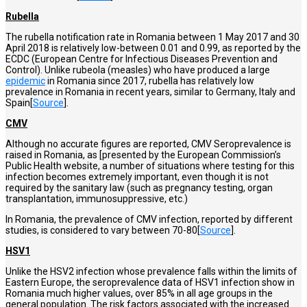
Rubella
The rubella notification rate in Romania between 1 May 2017 and 30
April 2018 is relatively low-between 0.01 and 0.99, as reported by the
ECDC (European Centre for Infectious Diseases Prevention and
Control). Unlike rubeola (measles) who have produced a large
epidemic
in Romania since 2017, rubella has relatively low
prevalence in Romania in recent years, similar to Germany, Italy and
Spain[
Source
].
CMV
Although no accurate figures are reported, CMV Seroprevalence is
raised in Romania, as [presented by the European Commission’s
Public Health website, a number of situations where testing for this
infection becomes extremely important, even though it is not
required by the sanitary law
(such as pregnancy testing, organ
transplantation, immunosuppressive, etc.)
In Romania, the prevalence of CMV infection, reported by different
studies, is considered to vary between 70-80[
Source
].
HSV1
Unlike the HSV2 infection whose prevalence falls within the limits of
Eastern Europe, the seroprevalence data of HSV1 infection show in
Romania much higher values, over 85% in all age groups in the
general population. The risk factors associated with the increased