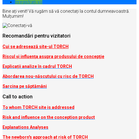
Inregistrați-vă
Bine ați venit! Vă rugăm să vă conectați la contul dumneavoastră.
Mulțumim!
Recomandări pentru vizitatori
Cui se adresează site-ul TORCH
Riscul şi influenţa asupra produsului de concepţie
Explicații analize în cadrul TORCH
Abordarea nou-născutului cu risc de TORCH
Sarcina pe săptămâni
Call to action
To whom TORCH site is addressed
Risk and influence on the conception produc
t
Explanations Analyses
The newborn's approach at risk of TORCH