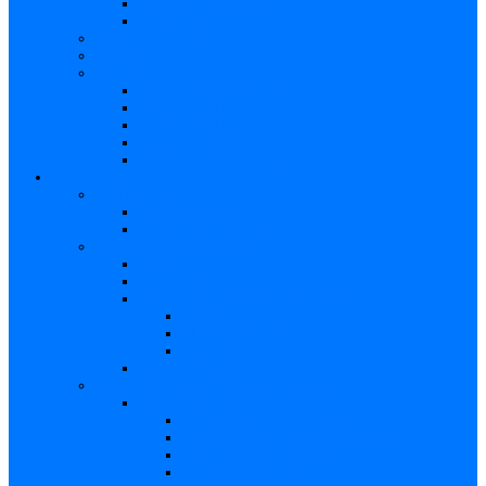
Articole de cercetare
Documente diverse
Medicina pentru toți
Dicționar
Diverse
Infecția maternă la făt
Testimonial I
Testimonial II
Testimonialul III
Principii de etică respectate
Profesioniști
Profesioniști
Upgrade medic
Cerere date statistice
Secţiunea ginecologului
Teste
Teste genetice
Diagnosticul în infecţia cu CMV
Gravidă
Făt (intrauterin)
Nou născut
Testimonialul IV
Secțiunea neonatologului/pediatrului
Nou-născut cu risc de TORCH
Caracteristici – Toxoplasmoza
Caracteristici – Sifilis congenital
Caracteristici – Varicela
Caracteristici – Zika