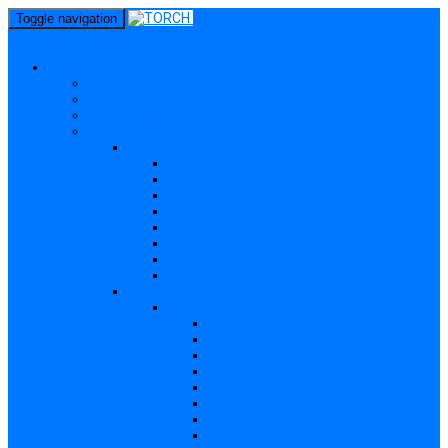
perm_identity
Toggle navigation
menu
Gravide
Ce înseamnă TORCH?
Cui se adresează site-ul TORCH
Gravide și Publicul larg
Boli TORCH
Toxoplasmoza – in extenso
Descriere
Incidența, prevalența
Contaminare
Incubație, contagiozitate
Profilaxie
Nașterea, alăptarea
Tratament
Bibliografie
Others (Altele)
Listerioza – in extenso
Descriere
Incidența, prevalența
Contaminare
Incubație, contagiozitate
Profilaxie
Nașterea, alăptarea
Tratament
Bibliografie