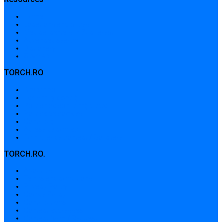
Home
Locations and prices
Medical centers in Bucharest
Advanced search
Dictionary
Sitemap
TORCH.RO
Despre noi
Termeni și condiții
Politica de confidențialitate
Politica de cookies
Contribuții
Adrese de contact
Formular de contact / Solicitare
TORCH.RO.
About Us
Terms and conditions
Privacy Policy
Cookie Policy
Contributions
Contact addresses
Contact form / Request