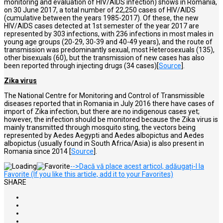
monitoring and evaluation of HIV/AIDS infection) shows in Romania,
on 30 June 2017, a total number of 22,250 cases of HIV/AIDS
(cumulative between the years 1985-2017). Of these, the new
HIV/AIDS cases detected at 1st semester of the year 2017 are
represented by 303 infections, with 236 infections in most males in
young age groups (20-29, 30-39 and 40-49 years), and the route of
transmission was predominantly sexual, most Heterosexuals (135),
other bisexuals (60), but the transmission of new cases has also
been
reported through injecting drugs (34 cases)
[
Source
].
Zika virus
The National Centre for Monitoring and Control of Transmissible
diseases reported that in Romania in July 2016 there have cases of
import of Zika infection, but there are no indigenous cases yet;
however, the infection should be monitored because the Zika virus is
mainly transmitted through mosquito sting, the vectors being
represented by Aedes Aegypti and Aedes albopictus and Aedes
albopictus (usually found in South Africa/Asia) is also present in
Romania since 2014 [
Source
].
-->Dacă vă place acest articol, adăugați-l la
Favorite (If you like this article, add it to your Favorites)
SHARE