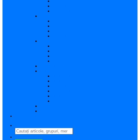
Vizualizare
Editare
Poza de profil
Notificări
Citite
Necitite
Sortare
Acțiuni multiple
Mesaje
Primite
Importante
Trimise
Mesaj nou
Conversația
Fișiere
Fișierele mele
Fișiere partajate
Editare fișier
Căutare fișier
Fișier nou
Situație fișiere
Directoare
Ștergere
Comutator limbă
search
perm_identity
Conectați-vă