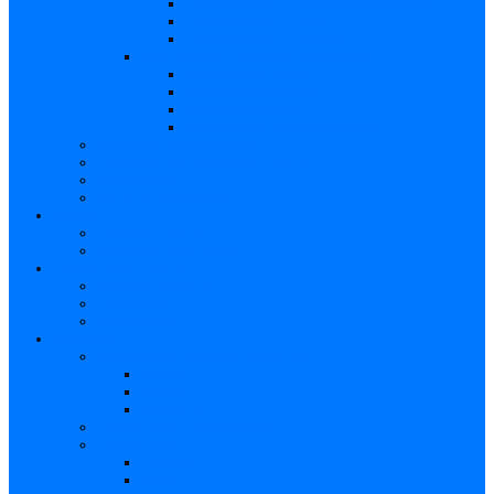
Caracteristici – Rubeola congenitală
Caracteristici – CMV
Caracteristici – Herpes
Nou-născut – Infecție congenitală
Manifestări clinice
Evaluarea specifică
Evaluarea inițială
Manifestări clinice specifice
Algoritmi de diagnostic
Consecinţele infecţiilor TORCH
Documente
Baza de cunoștințe
Părinți
Copii cu TORCH
Fundația CMV (SUA)
Contul meu TORCH
Articole Favorite
Conectare
Înregistrare
Asistență
Prezentare generală a site-ului
Partea 1
Partea 2
Partea 3
Contul meu – Introducere
Contul meu
Trimiteri
Profil