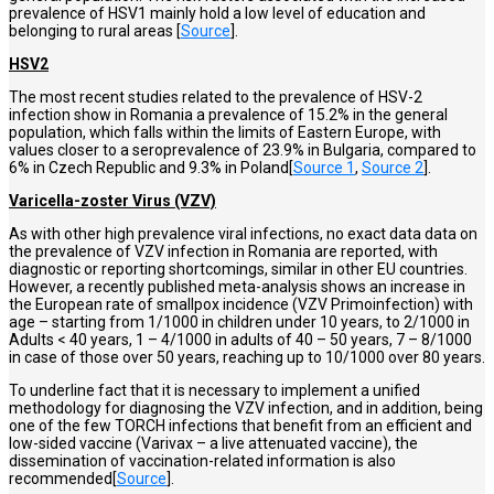
prevalence of HSV1 mainly hold a low level of education and
belonging to rural areas [
Source
].
HSV2
The most recent studies related to the prevalence of HSV-2
infection show in Romania a prevalence of 15.2% in the general
population, which falls within the limits of Eastern Europe, with
values closer to a seroprevalence of 23.9% in Bulgaria, compared to
6% in Czech Republic and 9.3% in Poland[
Source 1
,
Source 2
].
Varicella-zoster Virus (VZV)
As with other high prevalence viral infections, no exact data data on
the prevalence of VZV infection in Romania are reported, with
diagnostic or reporting shortcomings, similar in other EU countries.
However, a recently published meta-analysis shows an increase in
the European rate of smallpox incidence (VZV Primoinfection) with
age – starting from 1/1000 in children under 10 years, to 2/1000 in
Adults < 40 years, 1 – 4/1000 in adults of 40 – 50 years, 7 – 8/1000
in case of those over 50 years, reaching up to 10/1000 over 80 years.
To underline fact that it is necessary to implement a unified
methodology for diagnosing the VZV infection, and in addition, being
one of the few TORCH infections that benefit from an efficient and
low-sided vaccine (Varivax – a live attenuated vaccine), the
dissemination of vaccination-related information is also
recommended[
Source
].