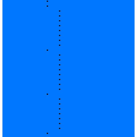
Varicela – in extenso
Sifilis – in extenso
Descriere
Incidenţa, prevalenţa
Contaminare
Incubaţie, contagiozitate
Profilaxie
Naşterea, alăptarea
Tratament
Bibliografie
Chlamydia – in extenso
Descriere
Incidența, prevalența
Contaminare
Incubație, contagiozitate
Profilaxie
Naştere, alăptarea
Tratament
Bibliografie
Hepatita B – in extenso
Descriere
Incidența, prevalența
Contaminare
Incubaţie, contagiozitate
Profilaxie
Naşterea, alăptarea
Bibliografie
Hepatita C – in extenso