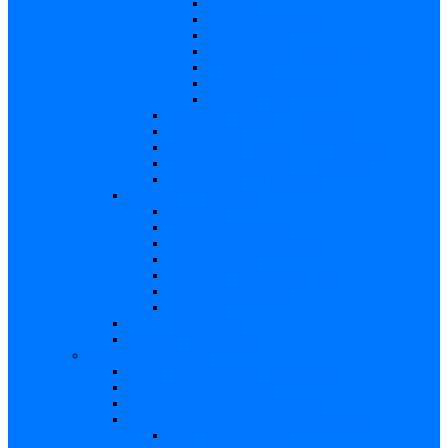
Descriere
Incidenţa, prevalenţa
Contaminare
Incubaţie, contagiozitate
Profilaxie
Naşterea, alăptarea
Bibliografie
infecția HIV/SIDA – in extenso
Parvovirusul B19 – in extenso
Streptococii de grup B – in extenso
Infecţia gonococică – in extenso
Virusul Zika – in extenso
Rubeola – in extenso
Descriere
Incidenţa, prevalenţa
Incubaţie, contagiozitate
Contaminare
Profilaxie (cum se previne)
Naşterea, alăptarea
Tratament
CMV – in extenso
Herpes – in extenso
Subiecte de interes
Femei care doresc să conceapă
Sarcina pe săptămâni
Calculul săptămânii de sarcină
Riscul asupra produsului de concepţie
Risc – Toxoplasmoza