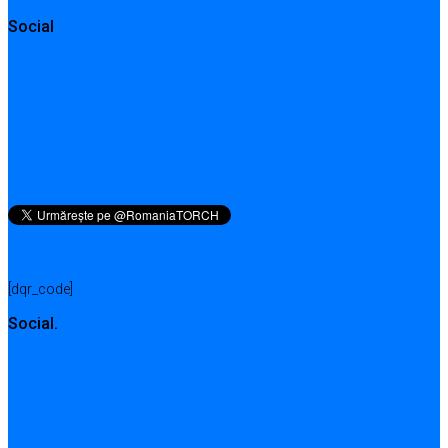
Social
QR pentru această pagină
[dqr_code]
Social.