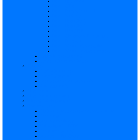
Risc – Listerioza
Risc – Sifilis
Risc – Parvovirusul B19
Risc – Varicela
Risc – Hepatita B
Risc – Hepatita C
Risc – HIV/SIDA
Risc – Streptococii de grup B
Risc – Rubeola
Risc – Virusul citomegalic
Risc – Virusul herpes simplex
Reproducere asistată
Date statistice medicale
Analize
Explicaţii analize
Locații și prețuri
Interpretare rezultate CMV
Ghid explicativ
Chestionar
Chestionar screening
Întrebări şi răspunsuri
Documentare
Cărți, cursuri, teze de doctorat, ghiduri
Prezentări
Articole medicale
Videoclipuri – TORCH
Programe Android
Aplicații – AppStore