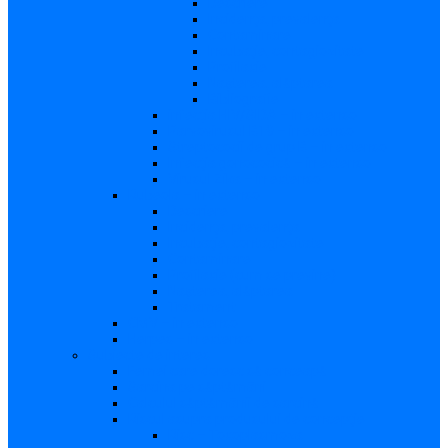
Descriere
Incidenţa, prevalenţa
Contaminare
Incubaţie, contagiozitate
Profilaxie
Naşterea, alăptarea
Bibliografie
infecția HIV/SIDA – in extenso
Parvovirusul B19 – in extenso
Streptococii de grup B – in extenso
Infecţia gonococică – in extenso
Virusul Zika – in extenso
Rubeola – in extenso
Descriere
Incidenţa, prevalenţa
Incubaţie, contagiozitate
Contaminare
Profilaxie (cum se previne)
Naşterea, alăptarea
Tratament
CMV – in extenso
Herpes – in extenso
Subiecte de interes
Femei care doresc să conceapă
Sarcina pe săptămâni
Calculul săptămânii de sarcină
Riscul asupra produsului de concepţie
Risc – Toxoplasmoza