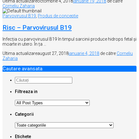
Ultima actualizare
octombrie 4, 2018
ianuarie 19, 2018
de către
Corneliu Zaharia
Parvovirusul B19
,
Produs de conceptie
Risc – Parvovirusul B19
Infecția cu parvovirusul B19 în timpul sarcinii produce hidrops fetal și
moarte in utero. În ța …
Ultima actualizare
august 27, 2018
ianuarie 4, 2018
de către
Corneliu
Zaharia
Cautare avansata
Filtreaza in
Categorii
Etichete