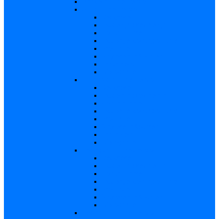
Varicela – in extenso
Sifilis – in extenso
Descriere
Incidenţa, prevalenţa
Contaminare
Incubaţie, contagiozitate
Profilaxie
Naşterea, alăptarea
Tratament
Bibliografie
Chlamydia – in extenso
Descriere
Incidența, prevalența
Contaminare
Incubație, contagiozitate
Profilaxie
Naştere, alăptarea
Tratament
Bibliografie
Hepatita B – in extenso
Descriere
Incidența, prevalența
Contaminare
Incubaţie, contagiozitate
Profilaxie
Naşterea, alăptarea
Bibliografie
Hepatita C – in extenso