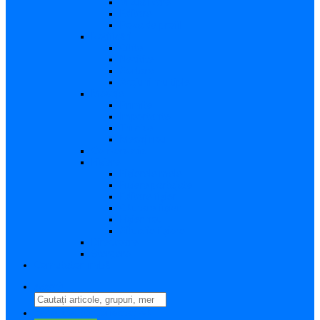
Vizualizare
Editare
Poza de profil
Notificări
Citite
Necitite
Sortare
Acțiuni multiple
Mesaje
Primite
Importante
Trimise
Mesaj nou
Conversația
Fișiere
Fișierele mele
Fișiere partajate
Editare fișier
Căutare fișier
Fișier nou
Situație fișiere
Directoare
Ștergere
Comutator limbă
search
perm_identity
Conectați-vă