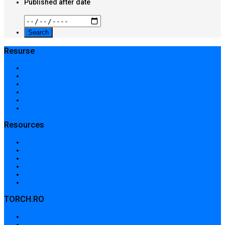
Published after date
Resurse
Acasă
Locații și prețuri
Centre medicale în București
Căutare avansată
Dicționar
Harta site-ului
Resources
Home
Locations and prices
Medical centers in Bucharest
Advanced search
Dictionary
Sitemap
TORCH.RO
Despre noi
Termeni și condiții