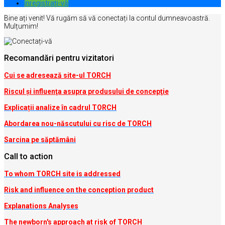
Inregistrați-vă
Bine ați venit! Vă rugăm să vă conectați la contul dumneavoastră.
Mulțumim!
Recomandări pentru vizitatori
Cui se adresează site-ul TORCH
Riscul şi influenţa asupra produsului de concepţie
Explicații analize în cadrul TORCH
Abordarea nou-născutului cu risc de TORCH
Sarcina pe săptămâni
Call to action
To whom TORCH site is addressed
Risk and influence on the conception produc
t
Explanations Analyses
The newborn's approach at risk of TORCH