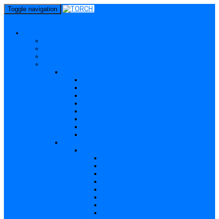
perm_identity
Toggle navigation
menu
Gravide
Ce înseamnă TORCH?
Cui se adresează site-ul TORCH
Gravide și Publicul larg
Boli TORCH
Toxoplasmoza – in extenso
Descriere
Incidența, prevalența
Contaminare
Incubație, contagiozitate
Profilaxie
Nașterea, alăptarea
Tratament
Bibliografie
Others (Altele)
Listerioza – in extenso
Descriere
Incidența, prevalența
Contaminare
Incubație, contagiozitate
Profilaxie
Nașterea, alăptarea
Tratament
Bibliografie