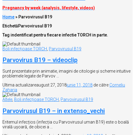
Pregnancy by week (analysis, lifestyle, videos)
Home
»
Parvovirusul B19
Etichetă
Parvovirusul B19
Tag indentificat pentru fiecare infectie TORCH in parte.
Boli infecțioase TORCH
,
Parvovirusul B19
Parvovirus B19 – videoclip
Sunt prezentate prin animatie, imagini de citologie și scheme intuitive
problemele legate de Parvov …
Ultima actualizare
august 27, 2018
iunie 11, 2018
de către
Corneliu
Zaharia
Altele
,
Boli infecțioase TORCH
,
Parvovirusul B19
Parvovirusul B19 – in extenso_vechi
Eritemul infecțios (infecția cu Parvovirusul uman B19) este o boală
virală ușoară, de obicei a …