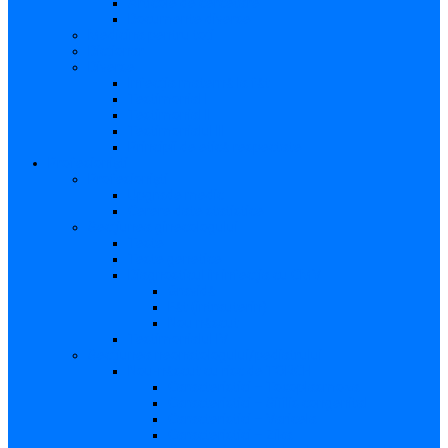
Articole de cercetare
Documente diverse
Medicina pentru toți
Dicționar
Diverse
Infecția maternă la făt
Testimonial I
Testimonial II
Testimonialul III
Principii de etică respectate
Profesioniști
Profesioniști
Upgrade medic
Cerere date statistice
Secţiunea ginecologului
Teste
Teste genetice
Diagnosticul în infecţia cu CMV
Gravidă
Făt (intrauterin)
Nou născut
Testimonialul IV
Secțiunea neonatologului/pediatrului
Nou-născut cu risc de TORCH
Caracteristici – Toxoplasmoza
Caracteristici – Sifilis congenital
Caracteristici – Varicela
Caracteristici – Zika