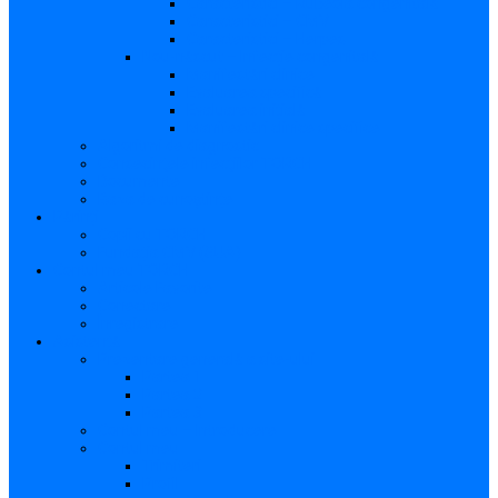
Caracteristici – Rubeola congenitală
Caracteristici – CMV
Caracteristici – Herpes
Nou-născut – Infecție congenitală
Manifestări clinice
Evaluarea specifică
Evaluarea inițială
Manifestări clinice specifice
Algoritmi de diagnostic
Consecinţele infecţiilor TORCH
Documente
Baza de cunoștințe
Părinți
Copii cu TORCH
Fundația CMV (SUA)
Contul meu TORCH
Articole Favorite
Conectare
Înregistrare
Asistență
Prezentare generală a site-ului
Partea 1
Partea 2
Partea 3
Contul meu – Introducere
Contul meu
Trimiteri
Profil