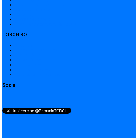
Politica de confidențialitate
Politica de cookies
Contribuții
Adrese de contact
Formular de contact / Solicitare
TORCH.RO.
About Us
Terms and conditions
Privacy Policy
Cookie Policy
Contributions
Contact addresses
Contact form / Request
Social
QR pentru această pagină