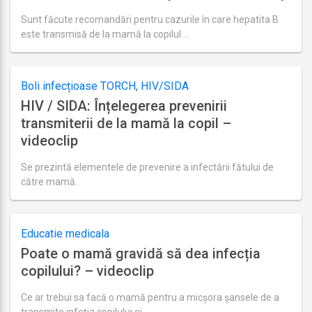
Sunt făcute recomandări pentru cazurile în care hepatita B
este transmisă de la mamă la copilul …
Ultima
actualizare
august
22,
Boli infecțioase TORCH
,
HIV/SIDA
2018
HIV / SIDA: Înțelegerea prevenirii
transmiterii de la mamă la copil –
videoclip
Se prezintă elementele de prevenire a infectării fătului de
către mamă.
Ultima
actualizare
august
20,
Educatie medicala
2018
Poate o mamă gravidă să dea infecția
copilului? – videoclip
Ce ar trebui sa facă o mamă pentru a micșora șansele de a
transmite infeția copilului ei.