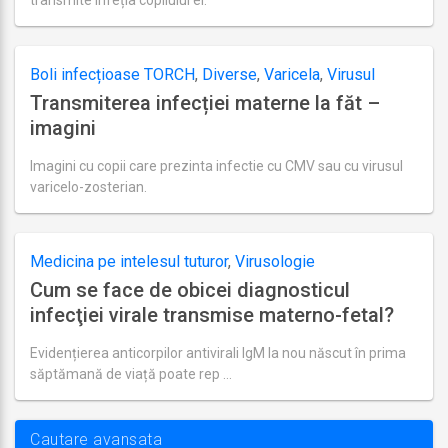
Ultima
actualizare
august
22,
Boli infecțioase TORCH
,
Diverse
,
Varicela
,
Virusul
2018
Transmiterea infecției materne la făt –
Citomegalic (CMV)
imagini
Imagini cu copii care prezinta infectie cu CMV sau cu virusul
varicelo-zosterian.
Ultima
actualizare
septembrie
19,
Medicina pe intelesul tuturor
,
Virusologie
2018
Cum se face de obicei diagnosticul
infecţiei virale transmise materno-fetal?
Evidențierea anticorpilor antivirali IgM la nou născut în prima
săptămană de viață poate rep …
Ultima
actualizare
august
19,
Cautare avansata