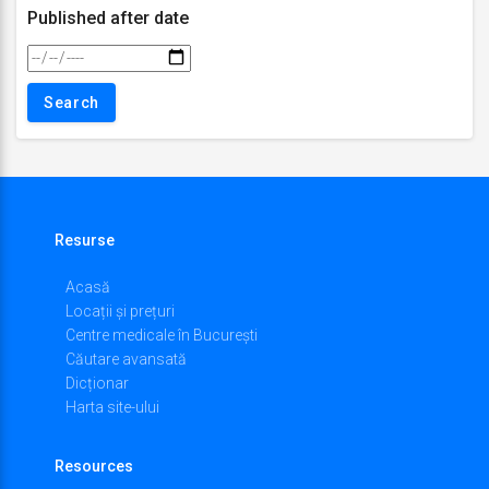
Published after date
Resurse
Acasă
Locații și prețuri
Centre medicale în București
Căutare avansată
Dicționar
Harta site-ului
Resources