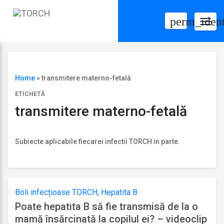
perm_ident
Togg
navig
Home
»
transmitere materno-fetală
ETICHETĂ
transmitere materno-fetală
Subiecte aplicabile fiecarei infectii TORCH in parte.
Boli infecțioase TORCH
,
Hepatita B
Poate hepatita B să fie transmisă de la o
mamă însărcinată la copilul ei? – videoclip