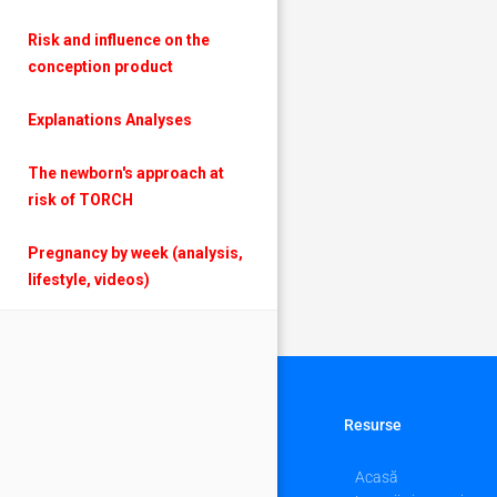
8,
2018
Risk and influence on the
conception produc
t
Explanations Analyses
The newborn's approach at
risk of TORCH
Pregnancy by week (analysis,
lifestyle, videos)
Resurse
Acasă