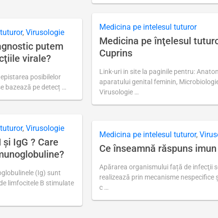
Ultima
actualizare
august
27,
Medicina pe intelesul tuturor
2018
tuturor
,
Virusologie
Medicina pe înţelesul tutur
agnostic putem
Cuprins
cţiile virale?
Link-uri in site la paginile pentru: Anato
depistarea posibilelor
aparatului genital feminin, Microbiologi
i se bazează pe detecț …
Virusologie …
Ultima
actualizare
august
22,
tuturor
,
Virusologie
2018
Medicina pe intelesul tuturor
,
Virus
şi IgG ? Care
Ce înseamnă răspuns imun
imunoglobuline?
Apărarea organismului față de infecţii 
globulinele (Ig) sunt
realizează prin mecanisme nespecifice ş
de limfocitele B stimulate
c …
Ultima
actualizare
august
27,