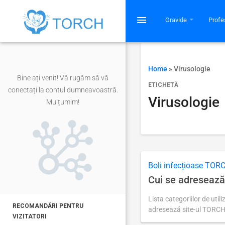
menu
Gravide
Profe
Home
»
Virusologie
Bine ați venit! Vă rugăm să vă
ETICHETĂ
conectați la contul dumneavoastră.
Virusologie
Mulțumim!
Boli infecțioase TOR
Cui se adresează
Lista categoriilor de util
RECOMANDĂRI PENTRU
adresează site-ul TORC
VIZITATORI
Ultima