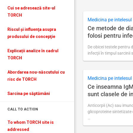
actualizare
septembrie
Cui se adresează site-ul
15,
TORCH
2018
Medicina pe intelesul 
Ce metode de di
Riscul şi influenţa asupra
folosi pentru infe
produsului de concepţie
De obicei testele pentru 
Explicații analize în cadrul
infecţii în timpul sarcini
TORCH
Ultima
actualizare
august
27,
Abordarea nou-născutului cu
2018
Medicina pe intelesul 
risc de TORCH
Ce inseamna IgM 
sunt clasele de 
Sarcina pe săptămâni
Anticorpii (Ac) sau imuno
CALL TO ACTION
glicoproteine sintetizate 
…
To whom TORCH site is
Ultima
addressed
actualizare
septembrie