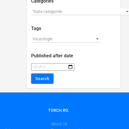
Categories
Tags
Published after date
TORCH.RO.
About Us