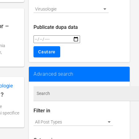
or –
Publicate dupa data
mia
e,
Advanced search
ologie
 ?
se
Filter in
i specifice