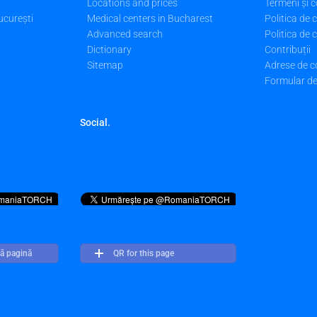
Locations and prices
Termeni și c
ucurești
Medical centers in Bucharest
Politica de 
Advanced search
Politica de 
Dictionary
Contribuții
Sitemap
Adrese de c
Formular de 
Social.
ă pagină
QR for this page