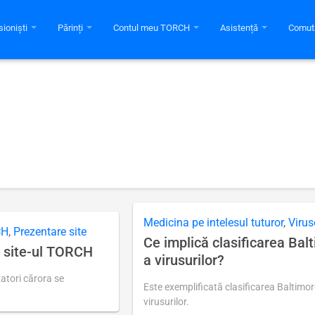
sioniști
Părinți
Contul meu TORCH
Asistență
Comuta
Medicina pe intelesul tuturor
,
Virus
CH
,
Prezentare site
Ce implică clasificarea Bal
 site-ul TORCH
a virusurilor?
izatori cărora se
Este exemplificată clasificarea Baltimor
H
virusurilor.