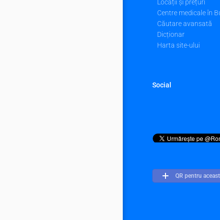
Locații și prețuri
Centre medicale în B
Căutare avansată
Dicționar
Harta site-ului
Social
QR pentru aceast